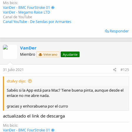
Mis bicis:
VanDer - BMC FourStroke 01 🐝
VanDer - Megamo Raise LTD
Canal de YouTube
Canal YouTube - De Sendas por Armantes
Responder
VanDer
Miembro
Veterano
Ayudante
31 Julio 2021
#125
dtalvy dijo:
Sabéis si la App está para Mac? Tiene buena pinta, aunque desde el
enlace no me abre nada.
gracias y enhorabuena por el curro
actualizado el link de descarga
Mis bicis:
VanDer - BMC FourStroke 01 🐝