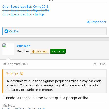
Giro - Specialized Epic Comp 2018
Giro - Specialized Epic Expert 2018
Giro - Specialized Epic - La Roja
Responder
R
VanDer
e
a
c
VanDer
c
i
Miembro
Veterano
Ayudante
o
n
e
10 Diciembre 2021
#129
s
:
Giro dijo:
He descubierto que tiene algunos pequeños fallos, estoy haciendo
la versión 2, con los fallos corregidos y alguna novedad, me falta
acabarlo y probarlo en el monte.
Cuando la tengas ok me avisas que la pongo arriba
Mis bicis: