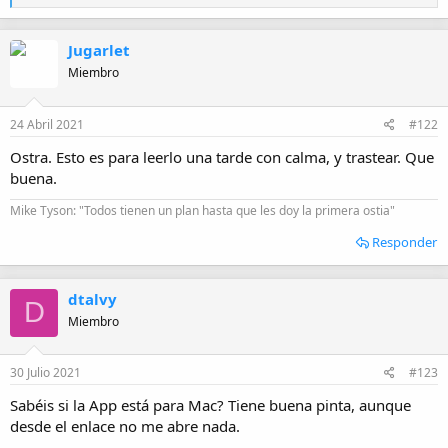
e
a
c
Jugarlet
c
i
Miembro
o
n
e
24 Abril 2021
#122
s
:
Ostra. Esto es para leerlo una tarde con calma, y trastear. Que
buena.
Mike Tyson: "Todos tienen un plan hasta que les doy la primera ostia"
Responder
dtalvy
D
Miembro
30 Julio 2021
#123
Sabéis si la App está para Mac? Tiene buena pinta, aunque
desde el enlace no me abre nada.