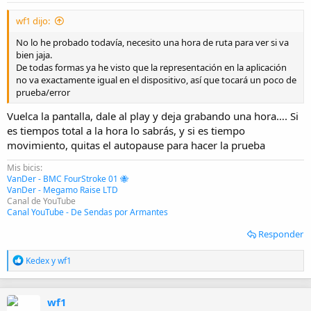
s
:
wf1 dijo:
No lo he probado todavía, necesito una hora de ruta para ver si va
bien jaja.
De todas formas ya he visto que la representación en la aplicación
no va exactamente igual en el dispositivo, así que tocará un poco de
prueba/error
Vuelca la pantalla, dale al play y deja grabando una hora…. Si
es tiempos total a la hora lo sabrás, y si es tiempo
movimiento, quitas el autopause para hacer la prueba
Mis bicis:
VanDer - BMC FourStroke 01 🐝
VanDer - Megamo Raise LTD
Canal de YouTube
Canal YouTube - De Sendas por Armantes
Responder
R
Kedex
y
wf1
e
a
c
wf1
c