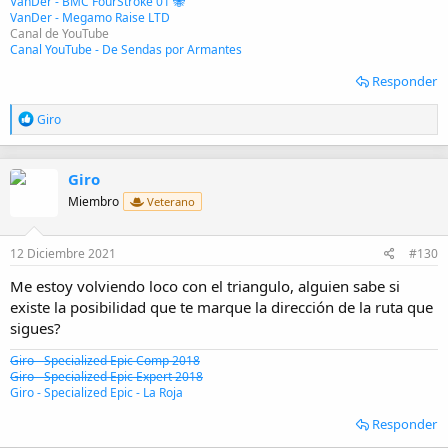
VanDer - BMC FourStroke 01 🐝
VanDer - Megamo Raise LTD
Canal de YouTube
Canal YouTube - De Sendas por Armantes
Responder
R
Giro
e
a
c
Giro
c
i
Miembro
Veterano
o
n
e
12 Diciembre 2021
#130
s
:
Me estoy volviendo loco con el triangulo, alguien sabe si
existe la posibilidad que te marque la dirección de la ruta que
sigues?
Giro - Specialized Epic Comp 2018
Giro - Specialized Epic Expert 2018
Giro - Specialized Epic - La Roja
Responder