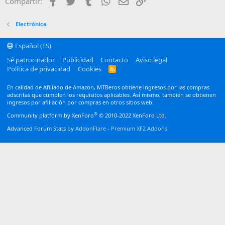
Facebook
Twitter
Tumblr
WhatsApp
Email
Enlace
Compartir:
26
Trebuchet MS
Verdana
Electrónica
Español (ES)
Sé patrocinador
Publicidad
Contacto
Aviso legal
Política de privacidad
Cookies
R
S
S
En calidad de Afiliado de Amazon, MTBeros obtiene ingresos por las compras
adscritas que cumplen los requisitos aplicables. Así mismo, también se obtienen
ingresos por afiliación por compras en otros sitios web.
®
Community platform by XenForo
© 2010-2022 XenForo Ltd.
Advanced Forum Stats by
AddonFlare - Premium XF2 Addons