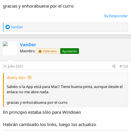
gracias y enhorabuena por el curro
Responder
R
VanDer
e
a
c
VanDer
c
i
Miembro
Veterano
Ayudante
o
n
e
31 Julio 2021
#124
s
:
dtalvy dijo:
Sabéis si la App está para Mac? Tiene buena pinta, aunque desde el
enlace no me abre nada.
gracias y enhorabuena por el curro
En principio estaba sólo para Windows
Habrán cambiado los links, luego los actualizo