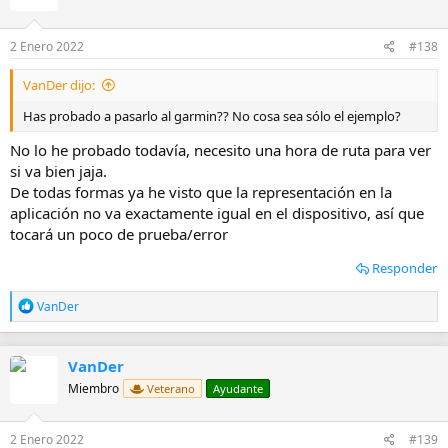
2 Enero 2022
#138
VanDer dijo:
Has probado a pasarlo al garmin?? No cosa sea sólo el ejemplo?
No lo he probado todavía, necesito una hora de ruta para ver
si va bien jaja.
De todas formas ya he visto que la representación en la
aplicación no va exactamente igual en el dispositivo, así que
tocará un poco de prueba/error
Responder
R
VanDer
e
a
c
VanDer
c
i
Miembro
Veterano
Ayudante
o
n
e
2 Enero 2022
#139