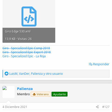
Giro Edge 530.xml
13,9 KB · Visitas: 26
Giro - Specialized Epic Comp 2018
Giro - Specialized Epic Expert 2018
Giro - Specialized Epic - La Roja
Responder
R
LuisM
,
VanDer
,
Palienza
y otro usuario
e
a
c
Palienza
c
i
Miembro
Veterano
Ayudante
o
n
e
4 Diciembre 2021
#127
s