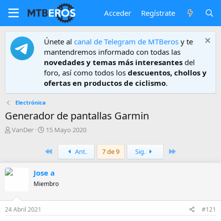
Acceder
Regístrate
Únete al
canal de Telegram de MTBeros
y te
mantendremos informado con todas las
novedades y temas más interesantes
del
foro, así como todos los
descuentos, chollos y
ofertas en productos de ciclismo
.
Electrónica
Generador de pantallas Garmin
A
F
VanDer
15 Mayo 2020
u
e
t
c
Primero
Último
Ant.
7 de 9
Sig.
o
h
r
a
Jose a
d
e
Miembro
i
n
i
24 Abril 2021
#121
c