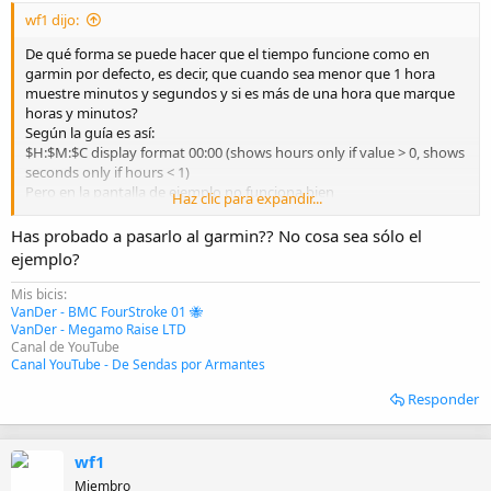
wf1 dijo:
De qué forma se puede hacer que el tiempo funcione como en
garmin por defecto, es decir, que cuando sea menor que 1 hora
muestre minutos y segundos y si es más de una hora que marque
horas y minutos?
Según la guía es así:
$H:$M:$C display format 00:00 (shows hours only if value > 0, shows
seconds only if hours < 1)
Pero en la pantalla de ejemplo no funciona bien
Haz clic para expandir...
Ver el adjunto 54648
Has probado a pasarlo al garmin?? No cosa sea sólo el
ejemplo?
Mis bicis:
VanDer - BMC FourStroke 01 🐝
VanDer - Megamo Raise LTD
Canal de YouTube
Canal YouTube - De Sendas por Armantes
Responder
wf1
Miembro