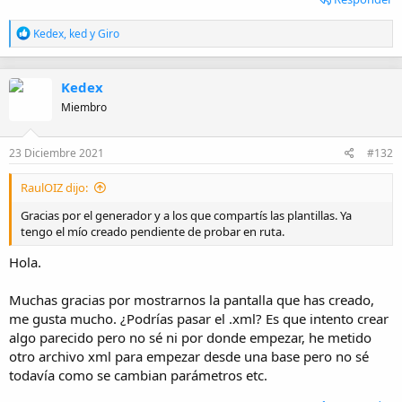
R
Kedex
,
ked
y
Giro
e
a
c
Kedex
c
i
Miembro
o
n
e
23 Diciembre 2021
#132
s
:
RaulOIZ dijo:
Gracias por el generador y a los que compartís las plantillas. Ya
tengo el mío creado pendiente de probar en ruta.
Hola.
Muchas gracias por mostrarnos la pantalla que has creado,
me gusta mucho. ¿Podrías pasar el .xml? Es que intento crear
algo parecido pero no sé ni por donde empezar, he metido
otro archivo xml para empezar desde una base pero no sé
todavía como se cambian parámetros etc.