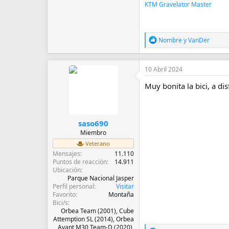
KTM Gravelator Master
R
Nombre
y
VanDer
e
a
c
10 Abril 2024
c
i
Muy bonita la bici, a di
o
n
e
s
:
saso690
Miembro
Veterano
Mensajes
11.110
Puntos de reacción
14.911
Ubicación
Parque Nacional Jasper
Perfil personal
Visitar
Favorito
Montaña
Bici/s
Orbea Team (2001), Cube
Attemption SL (2014), Orbea
Avant M30 Team-D (2020),