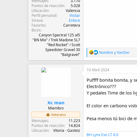
Mensajes
3.170
Puntos de reacción
5.028
Ubicación
Valencia
Perfil personal
Visitar
Strava
Enlace
Favorito
Carretera
Bici/s
Canyon Spectral 125 al5
"BN Mix" / Trek Madone SL7
"Red Rocket" / Scott
Speedster Gravel 30
R
Nombre
y
VanDer
"Batgravel"
e
a
c
10 Abril 2024
c
i
Puffff bonita bonita, y
o
Electrónico???
n
e
Y pedales Time de los li
s
:
Xc man
El color en carbono vis
Miembro
Veterano
Pesa menos tú bici de m
Mensajes
11.223
Puntos de reacción
14.824
Ubicación
Vitoria - Gasteiz
BH Lynx Evo LT 8.0