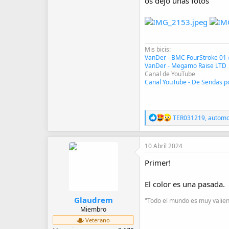
os dejo unas fotos
Mis bicis:
VanDer - BMC FourStroke 01 
VanDer - Megamo Raise LTD
Canal de YouTube
Canal YouTube - De Sendas p
R
TER031219
,
autom
e
a
c
10 Abril 2024
c
i
Primer!
o
n
e
El color es una pasada.
s
:
Glaudrem
"Todo el mundo es muy valien
Miembro
Veterano