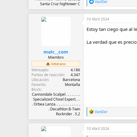
R
VanDer
Santa Cruz hightower C
e
a
c
10 Abril 2024
c
i
Estoy tan ciego que al l
o
n
e
La verdad que es precio
s
:
malc__com
Miembro
Veterano
Mensajes
4.186
Puntos de reacción
4.347
Ubicación
Barcelona
Favorito
Montaña
Bici/s
Cannondale Scalpel . . . . . . . .
Specialized Chisel Expert. . .
. Orbea Lanza. . . . . . . . . . . . . .
. Decathlon B-Twin
R
VanDer
Rockrider . 5.2
e
a
c
10 Abril 2024
c
i