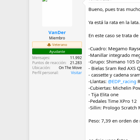
d
e
Bueno, pues tras much
i
n
Ya está la rata en la la
i
c
VanDer
i
En este caso se trata d
Miembro
o
Veterano
-Cuadro: Megamo Rayse 
Ayudante
-Manillar integrado m
Mensajes
11.992
-Grupo: Shimano 105 D
Puntos de reacción
21.283
Ubicación
On The Move
- Bielas Sram Red AXS 
Perfil personal
Visitar
- cassette y cadena sra
-Llantas:
@EDP_racing
R
-Cubiertas: Michelin P
- Tija Elita one
-Pedales Time XPro 12
-Sillin: Prologo Scratch
Peso: 7,39 en orden de