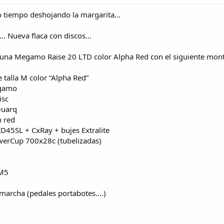
o tiempo deshojando la margarita…
ta…. Nueva flaca con discos…
e una Megamo Raise 20 LTD color Alpha Red con el siguiente mont
talla M color “Alpha Red”
egamo
isc
Quarq
m red
D45SL + CxRay + bujes Extralite
owerCup 700x28c (tubelizadas)
 M5
 marcha (pedales portabotes….)