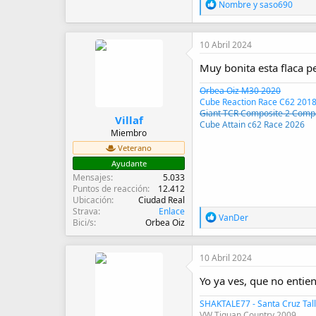
R
Nombre
y
saso690
e
a
c
10 Abril 2024
c
i
Muy bonita esta flaca pel
o
n
Orbea Oiz M30 2020
e
Cube Reaction Race C62 2018
s
Giant TCR Composite 2 Comp
:
Villaf
Cube Attain c62 Race 2026
Miembro
Veterano
Ayudante
Mensajes
5.033
Puntos de reacción
12.412
Ubicación
Ciudad Real
Strava
Enlace
R
VanDer
Bici/s
Orbea Oiz
e
a
c
10 Abril 2024
c
i
Yo ya ves, que no entien
o
n
SHAKTALE77 - Santa Cruz Tallb
e
VW Tiguan Country 2009