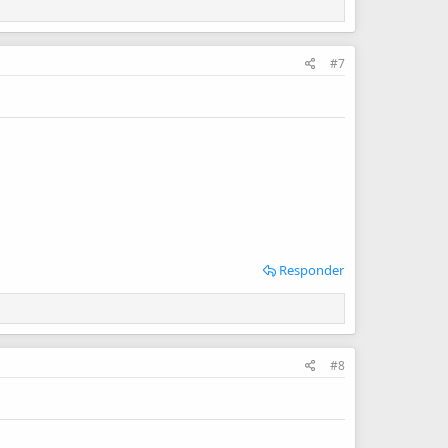
#7
Responder
#8