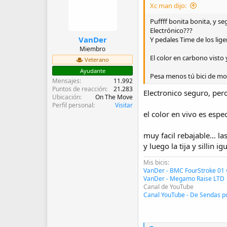
Xc man dijo:
o
n
Puffff bonita bonita, y s
e
Electrónico???
s
:
VanDer
Y pedales Time de los liger
Miembro
El color en carbono visto
Veterano
Ayudante
Pesa menos tú bici de mo
Mensajes
11.992
Puntos de reacción
21.283
Electronico seguro, per
Ubicación
On The Move
Perfil personal
Visitar
el color en vivo es espe
muy facil rebajable… la
y luego la tija y sillin 
Mis bicis:
VanDer - BMC FourStroke 01 
VanDer - Megamo Raise LTD
Canal de YouTube
Canal YouTube - De Sendas p