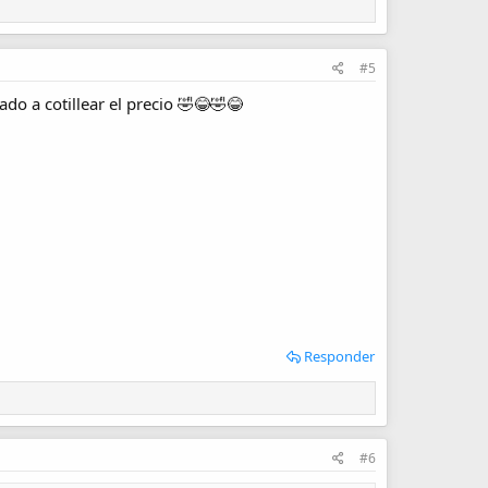
#5
ado a cotillear el precio 🤣😂🤣😂
Responder
#6