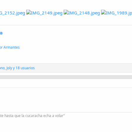
🐝
or Armantes
ono
,
Joly
y 18 usuarios
te hasta que la cucaracha echa a volar"