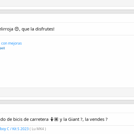
irroja 😍, que la disfrutes!
 con mejoras
act
do de bicis de carretera 🤷🏽 y la Giant ?, la vendes ?
oy C / Kit S 2023
( Lu MK4 )