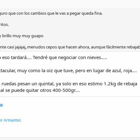
eguro que con los cambios que le vas a pegar queda fina.
itos.
 y brillo muy muy guapo
nte casi jajajaj,.menudos cepos que hacen ahora, aunque fácilmente rebajab
o eso tardará…. Tendré que negociar con nieves…..
ctacular, muy como la oiz que tuve, pero en lugar de azul, roja….
s ruedas pesan un quintal, ya solo en eso estimo 1.2kg de rebaja
igual se puede quitar otros 400-500gr….
🐝
or Armantes