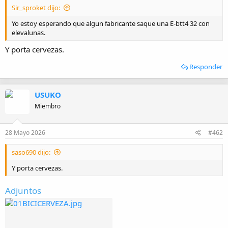
i
Sir_sproket dijo:
o
Yo estoy esperando que algun fabricante saque una E-btt4 32 con
elevalunas.
Y porta cervezas.
Responder
USUKO
Miembro
28 Mayo 2026
#462
saso690 dijo:
Y porta cervezas.
Adjuntos