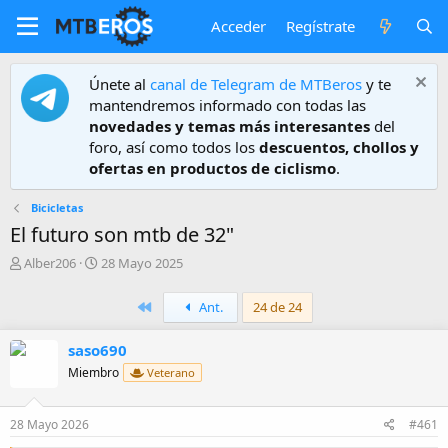
Acceder
Regístrate
Únete al
canal de Telegram de MTBeros
y te
mantendremos informado con todas las
novedades y temas más interesantes
del
foro, así como todos los
descuentos, chollos y
ofertas en productos de ciclismo
.
Bicicletas
El futuro son mtb de 32"
A
F
Alber206
28 Mayo 2025
u
e
t
c
Primero
Ant.
24 de 24
o
h
r
a
saso690
d
e
Miembro
Veterano
i
n
i
28 Mayo 2026
#461
c