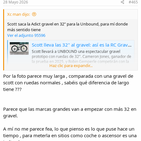
28 Mayo 2026
#465
s
:
Xc man dijo:
Scott saca la Adict gravel en 32" para la Unbound, para mí donde
más sentido tiene
Ver el adjunto 95596
Scott lleva las 32" al gravel: así es la RC Gravel 32 que correrá UNBOUND
Scott llevará a UNBOUND una espectacular gravel
prototipo con ruedas de 32". Cameron Jones, ganador de
la prueba en 2025, y Robin Gemperle competirán con la
Haz clic para expandir...
nueva RC Gravel 32, una bicicleta desarrollada desde
cero para explorar las ventajas y los límites de esta
Por la foto parece muy larga , comparada con una gravel de
medida.
scott con ruedas normales , sabéis qué diferencia de largo
esmtb.com
tiene ???
Parece que las marcas grandes van a empezar con más 32 en
gravel.
A mí no me parece fea, lo que pienso es lo que puse hace un
tiempo , para meterla en sitios como coche o ascensor es una