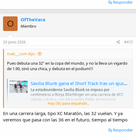
Responder
OfTheVara
O
Miembro
20 Junio 2026
#472
malc__com dijo:
Pues debuta una 32" en la copa del mundo, y no la lleva un vigardo
de 1.90, sinó una chica, y debuta en el podium!!!
Savilia Blunk gana el Short Track tras un ajustadísimo sprint y las 32" debutan en Copa del Mundo
La estadounidense Savilia Blunk se impuso por
centímetros a Ronja Blöchlinger en una carrera de XCC
rápida y táctica, con Alessandra Keller tercera tras
Haz clic para expandir...
estrenar una Thömus Maxon con rueda de 32” en
competición.
En una carrera larga, tipo XC Maratón, las 32 vuelan. Y ya
esmtb.com
veremos que pasa con las 36 en el futuro, tiempo al tiempo
El Short Track a veces es engañoso, pero ahora le tocará usar la
Responder
misma bici en la carrera larga, a ver que tal le va.