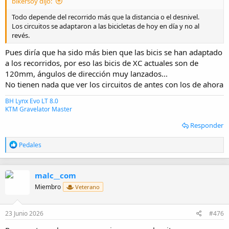
bikersoy dijo:
Todo depende del recorrido más que la distancia o el desnivel.
Los circuitos se adaptaron a las bicicletas de hoy en día y no al
revés.
Pues diría que ha sido más bien que las bicis se han adaptado
a los recorridos, por eso las bicis de XC actuales son de
120mm, ángulos de dirección muy lanzados...
No tienen nada que ver los circuitos de antes con los de ahora
BH Lynx Evo LT 8.0
KTM Gravelator Master
Responder
R
Pedales
e
a
c
malc__com
c
i
Miembro
Veterano
o
n
e
23 Junio 2026
#476
s
: