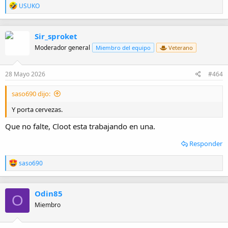
R
USUKO
e
a
c
Sir_sproket
c
i
Moderador general
Miembro del equipo
Veterano
o
n
e
28 Mayo 2026
#464
s
:
saso690 dijo:
Y porta cervezas.
Que no falte, Cloot esta trabajando en una.
Responder
R
saso690
e
a
c
Odin85
c
O
i
Miembro
o
n
e