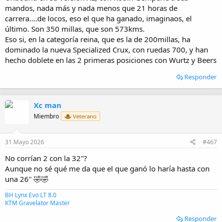
mandos, nada más y nada menos que 21 horas de
carrera....de locos, eso el que ha ganado, imaginaos, el
último. Son 350 millas, que son 573kms.
Eso si, en la categoría reina, que es la de 200millas, ha
dominado la nueva Specialized Crux, con ruedas 700, y han
hecho doblete en las 2 primeras posiciones con Wurtz y Beers
Responder
Xc man
Miembro
Veterano
31 Mayo 2026
#467
No corrían 2 con la 32"?
Aunque no sé qué me da que el que ganó lo haría hasta con
una 26" 🤣🤣
BH Lynx Evo LT 8.0
KTM Gravelator Master
Responder