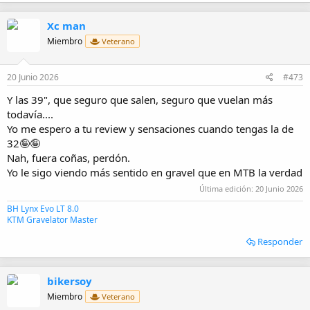
Y Thomus que la va a comercializar, de momento en edición
Xc man
limitada!!!
Miembro
Veterano
20 Junio 2026
#473
Y las 39", que seguro que salen, seguro que vuelan más
todavía....
Yo me espero a tu review y sensaciones cuando tengas la de
32🤪🤪
Nah, fuera coñas, perdón.
Yo le sigo viendo más sentido en gravel que en MTB la verdad
Última edición:
20 Junio 2026
BH Lynx Evo LT 8.0
KTM Gravelator Master
Responder
bikersoy
Miembro
Veterano