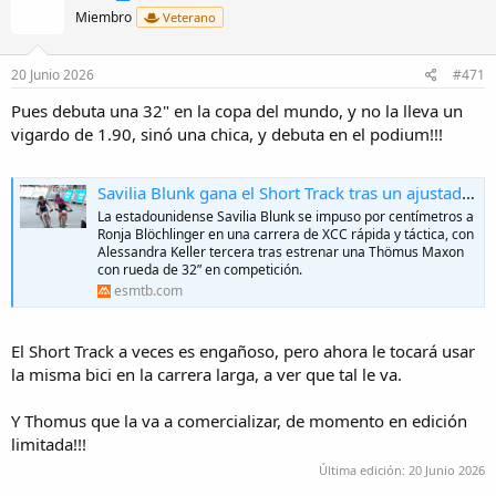
Miembro
Veterano
20 Junio 2026
#471
Pues debuta una 32" en la copa del mundo, y no la lleva un
vigardo de 1.90, sinó una chica, y debuta en el podium!!!
Savilia Blunk gana el Short Track tras un ajustadísimo sprint y las 32" debutan en Copa del Mundo
La estadounidense Savilia Blunk se impuso por centímetros a
Ronja Blöchlinger en una carrera de XCC rápida y táctica, con
Alessandra Keller tercera tras estrenar una Thömus Maxon
con rueda de 32” en competición.
esmtb.com
El Short Track a veces es engañoso, pero ahora le tocará usar
la misma bici en la carrera larga, a ver que tal le va.
Y Thomus que la va a comercializar, de momento en edición
limitada!!!
Última edición:
20 Junio 2026