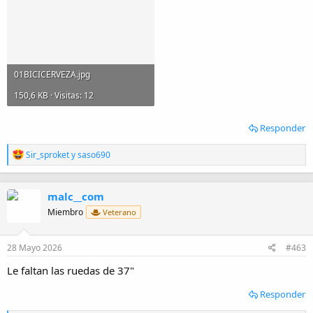
01BICICERVEZA.jpg
150,6 KB · Visitas: 12
Responder
R
Sir_sproket
y
saso690
e
a
c
malc__com
c
i
Miembro
Veterano
o
n
e
28 Mayo 2026
#463
s
:
Le faltan las ruedas de 37"
Responder