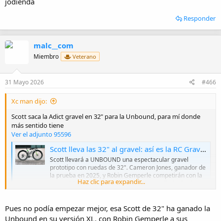
jodienda
Responder
malc__com
Miembro
Veterano
31 Mayo 2026
#466
Xc man dijo:
Scott saca la Adict gravel en 32" para la Unbound, para mí donde
más sentido tiene
Ver el adjunto 95596
Scott lleva las 32" al gravel: así es la RC Gravel 32 que correrá UNBOUND
Scott llevará a UNBOUND una espectacular gravel
prototipo con ruedas de 32". Cameron Jones, ganador de
la prueba en 2025, y Robin Gemperle competirán con la
Haz clic para expandir...
nueva RC Gravel 32, una bicicleta desarrollada desde
cero para explorar las ventajas y los límites de esta
medida.
Pues no podía empezar mejor, esa Scott de 32" ha ganado la
esmtb.com
Unbound en su versión XL, con Robin Gemperle a sus