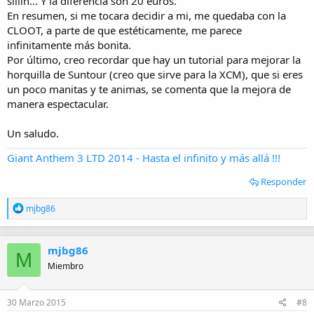
sillín... Y la diferencia son 20 euros.
En resumen, si me tocara decidir a mi, me quedaba con la
CLOOT, a parte de que estéticamente, me parece
infinitamente más bonita.
Por último, creo recordar que hay un tutorial para mejorar la
horquilla de Suntour (creo que sirve para la XCM), que si eres
un poco manitas y te animas, se comenta que la mejora de
manera espectacular.
Un saludo.
Giant Anthem 3 LTD 2014 - Hasta el infinito y más allá !!!
Responder
R
mjbg86
e
a
c
mjbg86
c
M
i
Miembro
o
n
e
30 Marzo 2015
#8
s