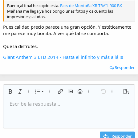
Bueno,al final he cojido esta.
Bicis de Montaña XR TRAIL 900 BK
Mañana me llega,ya hos pongo unas fotos y os cuento las
impresiones,saludos.
Pues calidad precio parece una gran opción. Y estéticamente
me parece muy bonita. A ver qué tal se comporta.
Que la disfrutes.
Giant Anthem 3 LTD 2014 - Hasta el infinito y más allá !!!
Responder
Lista numerada
Negrita
Cursiva
Más opciones…
Lista
Más opciones…
Insertar enlace
Insertar imagen
Emoticonos
Más opciones…
Deshacer
Más opciones
Vista p
Lista desordenada
Escribe la respuesta...
Alineación izquierda
9
Normal
Guardar borrador
Arial
Tamaño del texto
Alineamiento
Citar
Rehacer
Multimedia
Cambiar a código BB
Color de texto
Paragraph format
Insert table
Eliminar formato
Fuente
Insert horizontal line
Borradores
Tachado
Spoiler
Subrayado
Código
Código en línea
Inline spoiler
Aumentar sangría
10
Eliminar borrador
Alineación centrada
Heading 1
Book Antiqua
Disminuir sangría
12
Courier New
Alineación derecha
Heading 2
15
Georgia
Justify text
Responder