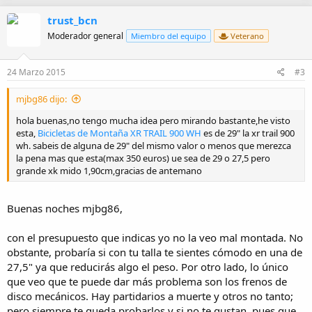
trust_bcn
Moderador general
Miembro del equipo
Veterano
24 Marzo 2015
#3
mjbg86 dijo:
hola buenas,no tengo mucha idea pero mirando bastante,he visto
esta,
Bicicletas de Montaña XR TRAIL 900 WH
es de 29" la xr trail 900
wh. sabeis de alguna de 29" del mismo valor o menos que merezca
la pena mas que esta(max 350 euros) ue sea de 29 o 27,5 pero
grande xk mido 1,90cm,gracias de antemano
Buenas noches mjbg86,
con el presupuesto que indicas yo no la veo mal montada. No
obstante, probaría si con tu talla te sientes cómodo en una de
27,5" ya que reducirás algo el peso. Por otro lado, lo único
que veo que te puede dar más problema son los frenos de
disco mecánicos. Hay partidarios a muerte y otros no tanto;
pero siempre te queda probarlos y si no te gustan, pues que