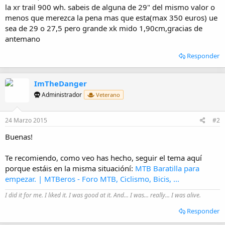
i
la xr trail 900 wh. sabeis de alguna de 29" del mismo valor o
o
menos que merezca la pena mas que esta(max 350 euros) ue
sea de 29 o 27,5 pero grande xk mido 1,90cm,gracias de
antemano
Responder
ImTheDanger
Administrador
Veterano
24 Marzo 2015
#2
Buenas!
Te recomiendo, como veo has hecho, seguir el tema aquí
porque estáis en la misma situacióní:
MTB Baratilla para
empezar. | MTBeros - Foro MTB, Ciclismo, Bicis, ...
I did it for me. I liked it. I was good at it. And... I was... really... I was alive.
Responder