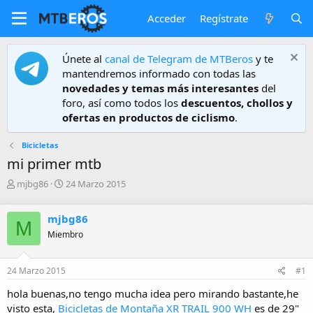
Acceder
Regístrate
Únete al
canal de Telegram de MTBeros
y te
mantendremos informado con todas las
novedades y temas más interesantes
del
foro, así como todos los
descuentos, chollos y
ofertas en productos de ciclismo
.
Bicicletas
mi primer mtb
A
F
mjbg86
24 Marzo 2015
u
e
t
c
mjbg86
o
h
M
r
a
Miembro
d
e
24 Marzo 2015
#1
i
n
hola buenas,no tengo mucha idea pero mirando bastante,he
i
visto esta,
Bicicletas de Montaña XR TRAIL 900 WH
es de 29"
c