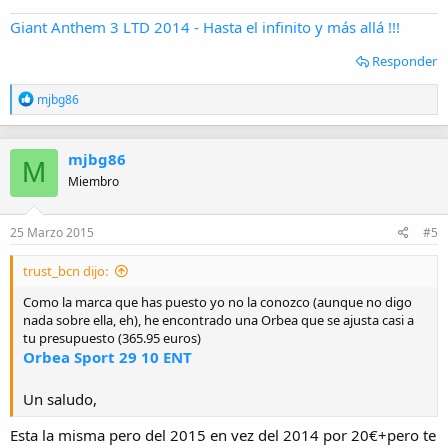
Giant Anthem 3 LTD 2014 - Hasta el infinito y más allá !!!
Responder
R
mjbg86
e
a
c
mjbg86
c
M
i
Miembro
o
n
e
25 Marzo 2015
#5
s
:
trust_bcn dijo:
Como la marca que has puesto yo no la conozco (aunque no digo
nada sobre ella, eh), he encontrado una Orbea que se ajusta casi a
tu presupuesto (365.95 euros)
Orbea Sport 29 10 ENT
Un saludo,
Esta la misma pero del 2015 en vez del 2014 por 20€+pero te