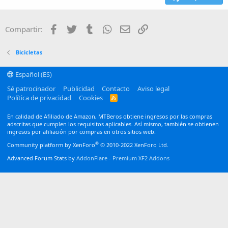
Heading 3
18
Tahoma
22
Times New Roman
Facebook
Twitter
Tumblr
WhatsApp
Email
Enlace
Compartir:
26
Trebuchet MS
Verdana
Bicicletas
Español (ES)
Sé patrocinador
Publicidad
Contacto
Aviso legal
Política de privacidad
Cookies
R
S
S
En calidad de Afiliado de Amazon, MTBeros obtiene ingresos por las compras
adscritas que cumplen los requisitos aplicables. Así mismo, también se obtienen
ingresos por afiliación por compras en otros sitios web.
®
Community platform by XenForo
© 2010-2022 XenForo Ltd.
Advanced Forum Stats by
AddonFlare - Premium XF2 Addons