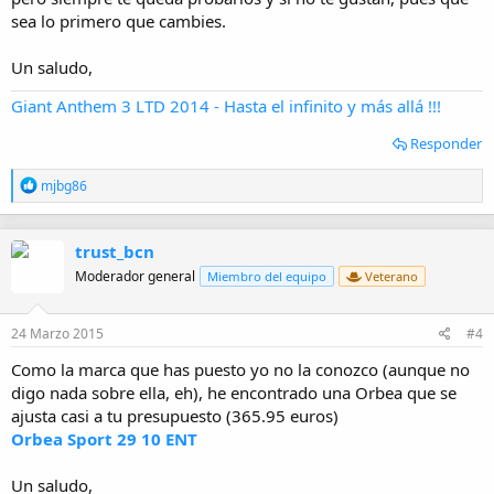
sea lo primero que cambies.
Un saludo,
Giant Anthem 3 LTD 2014 - Hasta el infinito y más allá !!!
Responder
R
mjbg86
e
a
c
trust_bcn
c
i
Moderador general
Miembro del equipo
Veterano
o
n
e
24 Marzo 2015
#4
s
:
Como la marca que has puesto yo no la conozco (aunque no
digo nada sobre ella, eh), he encontrado una Orbea que se
ajusta casi a tu presupuesto (365.95 euros)
Orbea Sport 29 10 ENT
Un saludo,