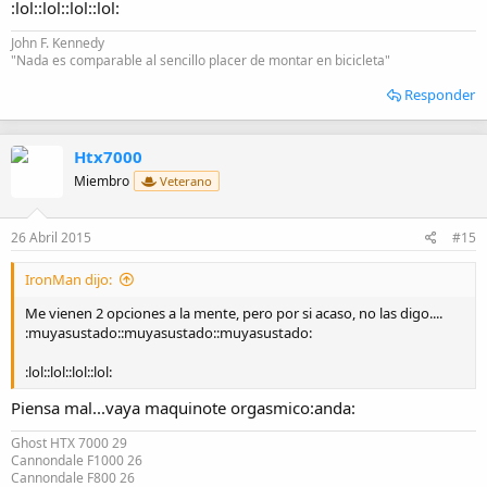
:lol::lol::lol::lol:
John F. Kennedy
"Nada es comparable al sencillo placer de montar en bicicleta"
Responder
Htx7000
Miembro
Veterano
26 Abril 2015
#15
IronMan dijo:
Me vienen 2 opciones a la mente, pero por si acaso, no las digo....
:muyasustado::muyasustado::muyasustado:
:lol::lol::lol::lol:
Piensa mal...vaya maquinote orgasmico:anda:
Ghost HTX 7000 29
Cannondale F1000 26
Cannondale F800 26