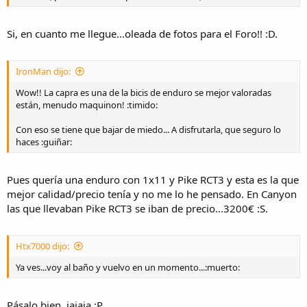
Si, en cuanto me llegue...oleada de fotos para el Foro!! :D.
IronMan dijo:
Wow!! La capra es una de la bicis de enduro se mejor valoradas
están, menudo maquinon! :timido:
Con eso se tiene que bajar de miedo... A disfrutarla, que seguro lo
haces :guiñar:
Pues quería una enduro con 1x11 y Pike RCT3 y esta es la que
mejor calidad/precio tenía y no me lo he pensado. En Canyon
las que llevaban Pike RCT3 se iban de precio...3200€ :S.
Htx7000 dijo:
Ya ves...voy al baño y vuelvo en un momento...:muerto:
Pásalo bien, jajaja :P.