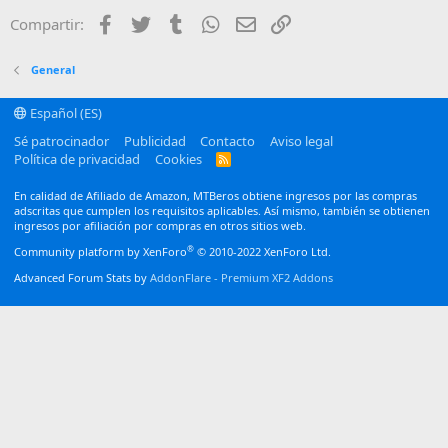
22
Times New Roman
Facebook
Twitter
Tumblr
WhatsApp
Email
Enlace
Compartir:
26
Trebuchet MS
Verdana
General
Español (ES)
Sé patrocinador
Publicidad
Contacto
Aviso legal
Política de privacidad
Cookies
R
S
S
En calidad de Afiliado de Amazon, MTBeros obtiene ingresos por las compras
adscritas que cumplen los requisitos aplicables. Así mismo, también se obtienen
ingresos por afiliación por compras en otros sitios web.
®
Community platform by XenForo
© 2010-2022 XenForo Ltd.
Advanced Forum Stats by
AddonFlare - Premium XF2 Addons