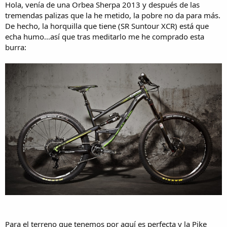
Hola, venía de una Orbea Sherpa 2013 y después de las
i
tremendas palizas que la he metido, la pobre no da para más.
o
De hecho, la horquilla que tiene (SR Suntour XCR) está que
echa humo...así que tras meditarlo me he comprado esta
burra:
Para el terreno que tenemos por aquí es perfecta y la Pike