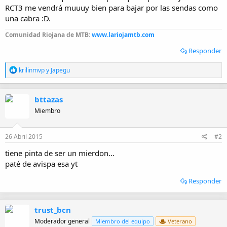
RCT3 me vendrá muuuy bien para bajar por las sendas como
una cabra :D.
Comunidad Riojana de MTB:
www.lariojamtb.com
Responder
R
krilinmvp
y
Japegu
e
a
c
bttazas
c
i
Miembro
o
n
e
26 Abril 2015
#2
s
:
tiene pinta de ser un mierdon...
paté de avispa esa yt
Responder
trust_bcn
Moderador general
Miembro del equipo
Veterano