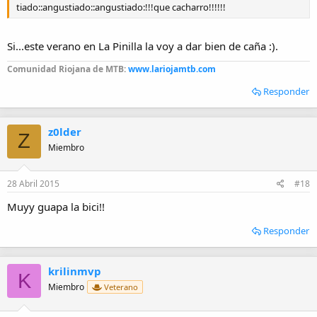
tiado::angustiado::angustiado:!!!que cacharro!!!!!!
Si...este verano en La Pinilla la voy a dar bien de caña :).
Comunidad Riojana de MTB:
www.lariojamtb.com
Responder
z0lder
Z
Miembro
28 Abril 2015
#18
Muyy guapa la bici!!
Responder
krilinmvp
K
Miembro
Veterano