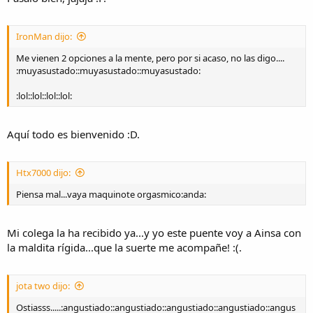
IronMan dijo:
Me vienen 2 opciones a la mente, pero por si acaso, no las digo....
:muyasustado::muyasustado::muyasustado:
:lol::lol::lol::lol:
Aquí todo es bienvenido :D.
Htx7000 dijo:
Piensa mal...vaya maquinote orgasmico:anda:
Mi colega la ha recibido ya...y yo este puente voy a Ainsa con
la maldita rígida...que la suerte me acompañe! :(.
jota two dijo:
Ostiasss.....:angustiado::angustiado::angustiado::angustiado::angus