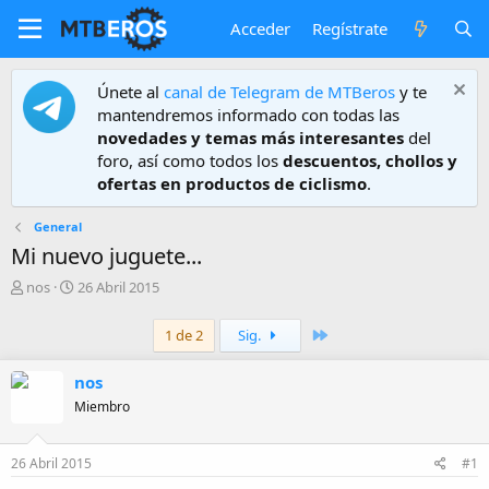
Acceder
Regístrate
Únete al
canal de Telegram de MTBeros
y te
mantendremos informado con todas las
novedades y temas más interesantes
del
foro, así como todos los
descuentos, chollos y
ofertas en productos de ciclismo
.
General
Mi nuevo juguete...
A
F
nos
26 Abril 2015
u
e
t
c
Último
1 de 2
Sig.
o
h
r
a
nos
d
e
Miembro
i
n
i
26 Abril 2015
#1
c