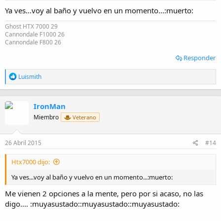
Ya ves...voy al baño y vuelvo en un momento...:muerto:
Ghost HTX 7000 29
Cannondale F1000 26
Cannondale F800 26
Responder
R
Luismith
e
a
c
IronMan
c
i
Miembro
Veterano
o
n
e
26 Abril 2015
#14
s
:
Htx7000 dijo:
Ya ves...voy al baño y vuelvo en un momento...:muerto:
Me vienen 2 opciones a la mente, pero por si acaso, no las
digo.... :muyasustado::muyasustado::muyasustado: