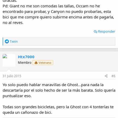
Gracias.
Pd: Giant no me son comodas las tallas, Occam no he
encontrado para probar, y Canyon no puedo probarlas, esta
bici que me compre quiero subirme encima antes de pagarla,
no al reves.
Responder
R
Txein
e
a
c
Htx7000
c
i
Miembro
Veterano
o
n
e
31 Julio 2015
#6
s
:
Yo solo puedo hablar maravillas de Ghost...para nada la
descartaría por el solo hecho de ser la más barata. Solo quería
puntualizar eso.
Todas son grandes bicicletas, pero la Ghost con 4 tonterías te
queda un cañonazo de bici.