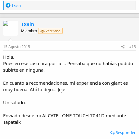
R
Txein
e
a
c
Txein
c
i
Miembro
Veterano
o
n
e
15 Agosto 2015
#15
s
:
Hola.
Pues en ese caso tira por la L. Pensaba que no habías podido
subirte en ninguna.
En cuanto a recomendaciones, mi experiencia con giant es
muy buena. Ahí lo dejo... Jeje .
Un saludo.
Enviado desde mi ALCATEL ONE TOUCH 7041D mediante
Tapatalk
Responder