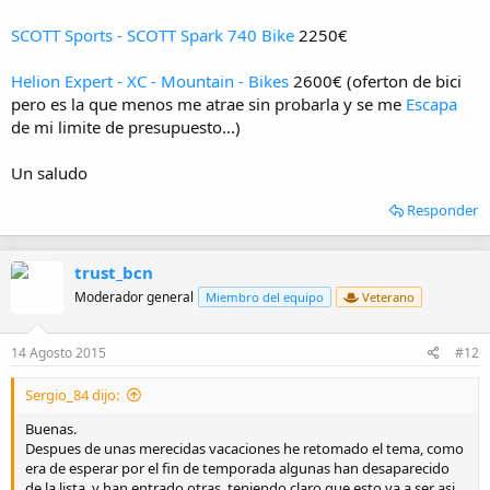
SCOTT Sports - SCOTT Spark 740 Bike
2250€
Helion Expert - XC - Mountain - Bikes
2600€ (oferton de bici
pero es la que menos me atrae sin probarla y se me
Escapa
de mi limite de presupuesto...)
Un saludo
Responder
trust_bcn
Moderador general
Miembro del equipo
Veterano
14 Agosto 2015
#12
Sergio_84 dijo:
Buenas.
Despues de unas merecidas vacaciones he retomado el tema, como
era de esperar por el fin de temporada algunas han desaparecido
de la lista, y han entrado otras, teniendo claro que esto va a ser asi