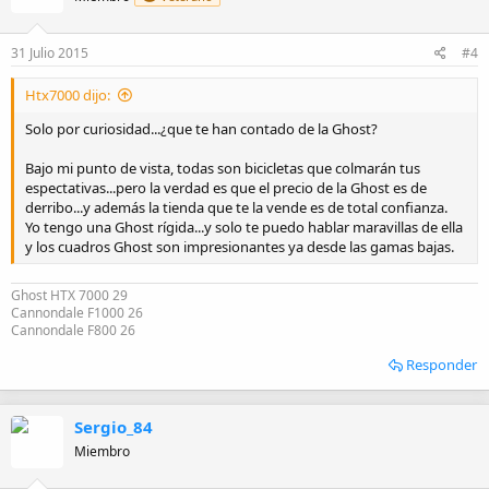
o
n
e
31 Julio 2015
#4
s
:
Htx7000 dijo:
Solo por curiosidad...¿que te han contado de la Ghost?
Bajo mi punto de vista, todas son bicicletas que colmarán tus
espectativas...pero la verdad es que el precio de la Ghost es de
derribo...y además la tienda que te la vende es de total confianza.
Yo tengo una Ghost rígida...y solo te puedo hablar maravillas de ella
y los cuadros Ghost son impresionantes ya desde las gamas bajas.
Ghost HTX 7000 29
Cannondale F1000 26
Cannondale F800 26
Responder
Sergio_84
Miembro