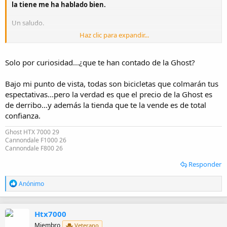
la tiene me ha hablado bien.
Un saludo.
Haz clic para expandir...
Gracias
Solo por curiosidad...¿que te han contado de la Ghost?
Bajo mi punto de vista, todas son bicicletas que colmarán tus
espectativas...pero la verdad es que el precio de la Ghost es
de derribo...y además la tienda que te la vende es de total
confianza.
Ghost HTX 7000 29
Cannondale F1000 26
Cannondale F800 26
Responder
R
Anónimo
e
a
c
Htx7000
c
i
Miembro
Veterano