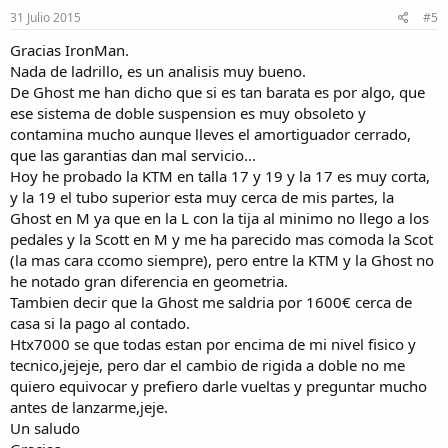
31 Julio 2015
#5
Gracias IronMan.
Nada de ladrillo, es un analisis muy bueno.
De Ghost me han dicho que si es tan barata es por algo, que
ese sistema de doble suspension es muy obsoleto y
contamina mucho aunque lleves el amortiguador cerrado,
que las garantias dan mal servicio...
Hoy he probado la KTM en talla 17 y 19 y la 17 es muy corta,
y la 19 el tubo superior esta muy cerca de mis partes, la
Ghost en M ya que en la L con la tija al minimo no llego a los
pedales y la Scott en M y me ha parecido mas comoda la Scot
(la mas cara ccomo siempre), pero entre la KTM y la Ghost no
he notado gran diferencia en geometria.
Tambien decir que la Ghost me saldria por 1600€ cerca de
casa si la pago al contado.
Htx7000 se que todas estan por encima de mi nivel fisico y
tecnico,jejeje, pero dar el cambio de rigida a doble no me
quiero equivocar y prefiero darle vueltas y preguntar mucho
antes de lanzarme,jeje.
Un saludo