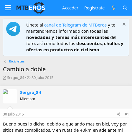
Acceder
Regístrate
Únete al
canal de Telegram de MTBeros
y te
mantendremos informado con todas las
novedades y temas más interesantes
del
foro, así como todos los
descuentos, chollos y
ofertas en productos de ciclismo
.
Bicicletas
Cambio a doble
A
F
Sergio_84
30 Julio 2015
u
e
t
c
Sergio_84
o
h
r
a
Miembro
d
e
30 Julio 2015
#1
i
n
Bueno pues lo dicho, debido a que ando mas en bici, voy por
i
sitios mas complicados, y en rutas de 40km en adelante mi
c