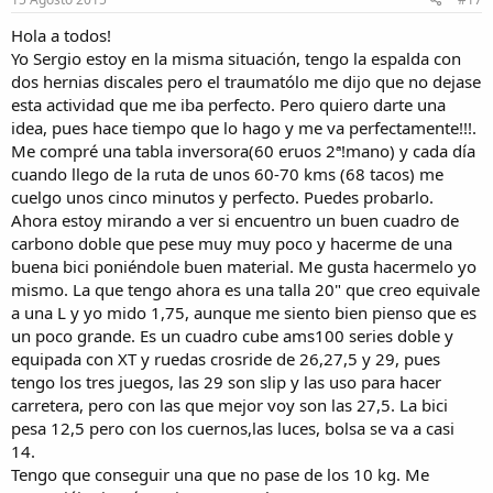
Hola a todos!
Yo Sergio estoy en la misma situación, tengo la espalda con
dos hernias discales pero el traumatólo me dijo que no dejase
esta actividad que me iba perfecto. Pero quiero darte una
idea, pues hace tiempo que lo hago y me va perfectamente!!!.
Me compré una tabla inversora(60 eruos 2ª!mano) y cada día
cuando llego de la ruta de unos 60-70 kms (68 tacos) me
cuelgo unos cinco minutos y perfecto. Puedes probarlo.
Ahora estoy mirando a ver si encuentro un buen cuadro de
carbono doble que pese muy muy poco y hacerme de una
buena bici poniéndole buen material. Me gusta hacermelo yo
mismo. La que tengo ahora es una talla 20" que creo equivale
a una L y yo mido 1,75, aunque me siento bien pienso que es
un poco grande. Es un cuadro cube ams100 series doble y
equipada con XT y ruedas crosride de 26,27,5 y 29, pues
tengo los tres juegos, las 29 son slip y las uso para hacer
carretera, pero con las que mejor voy son las 27,5. La bici
pesa 12,5 pero con los cuernos,las luces, bolsa se va a casi
14.
Tengo que conseguir una que no pase de los 10 kg. Me