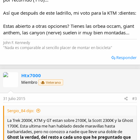
Así que después de este ladrillo, mi voto para la KTM :dientes:
Estas abierto a otras opciones? Tienes las orbea occam, giant
anthem, las canyon (nerve) suelen ir muy bien montadas...
John F. Kennedy
"Nada es comparable al sencillo placer de montar en bicicleta"
Responder
Htx7000
Miembro
Veterano
31 Julio 2015
#3
Sergio_84 dijo:
La Trek 2000€, KTM y GT estan sobre 2100€, la Scott 2300€ y la Ghost
1700€. Esta ultima me han hablado desde maravillas hasta
barbaridades, pero no conozco a nadie que lleve una doble de
Ghost la verdad, del resto a cada uno que he preguntado que