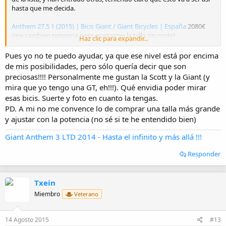
hasta que me decida.
Anthem 27.5 1 (2015) | Bicis Giant / Giant Bicycles | España
2080€
(me cambian potencia para ajustarme la talla sin coste)
Haz clic para expandir...
SCOTT Sports - SCOTT Spark 740 Bike
2250€
Pues yo no te puedo ayudar, ya que ese nivel está por encima
de mis posibilidades, pero sólo quería decir que son
Helion Expert - XC - Mountain - Bikes
2600€ (oferton de bici pero es
preciosas!!!! Personalmente me gustan la Scott y la Giant (y
la que menos me atrae sin probarla y se me
Escapa
de mi limite de
mira que yo tengo una GT, eh!!!). Qué envidia poder mirar
presupuesto...)
esas bicis. Suerte y foto en cuanto la tengas.
PD. A mi no me convence lo de comprar una talla más grande
Un saludo
y ajustar con la potencia (no sé si te he entendido bien)
Giant Anthem 3 LTD 2014 - Hasta el infinito y más allá !!!
Responder
Txein
Miembro
Veterano
14 Agosto 2015
#13