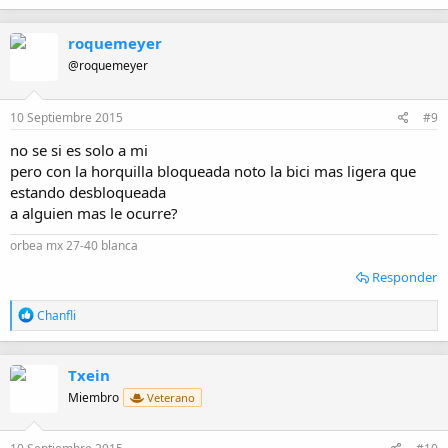
a
c
roquemeyer
c
i
@roquemeyer
o
n
e
10 Septiembre 2015
#9
s
:
no se si es solo a mi
pero con la horquilla bloqueada noto la bici mas ligera que
estando desbloqueada
a alguien mas le ocurre?
orbea mx 27-40 blanca
Responder
R
Chanfli
e
a
c
Txein
c
i
Miembro
Veterano
o
n
e