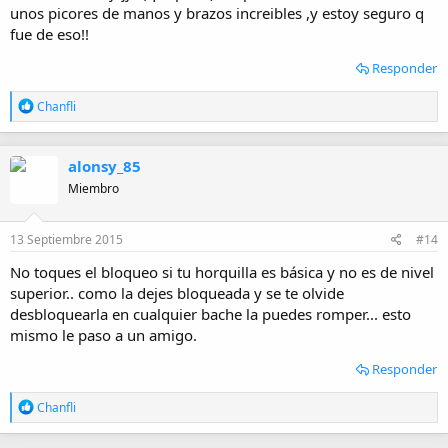
unos picores de manos y brazos increibles ,y estoy seguro q
fue de eso!!
Responder
R
Chanfli
e
a
c
alonsy_85
c
i
Miembro
o
n
e
13 Septiembre 2015
#14
s
:
No toques el bloqueo si tu horquilla es básica y no es de nivel
superior.. como la dejes bloqueada y se te olvide
desbloquearla en cualquier bache la puedes romper... esto
mismo le paso a un amigo.
Responder
R
Chanfli
e
a