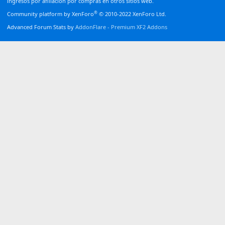
ingresos por afiliación por compras en otros sitios web.
®
Community platform by XenForo
© 2010-2022 XenForo Ltd.
Advanced Forum Stats by
AddonFlare - Premium XF2 Addons