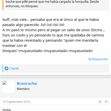
bache que pillé pensé que me había cargado la horquilla. Desde
entonces, no bloqueo.
buff, más vale... pensaba que era al único al que le habia
pasado algo parecido :lol::lol::lol::lol:
A mi pasó lo mismo pero al pegar un salto de unos 30cms...
hizo un ruido y yo pensando lo que me quedaba de camino
que la habia reventado y pensando "quien me mandaría
trastear con el
bloqueo":muyasustado::muyasustado::muyasustado:
Responder
R
Chanfli
e
a
c
Brancucho
c
i
Miembro
o
n
e
10 Septiembre 2015
#7
s
:
Hola: