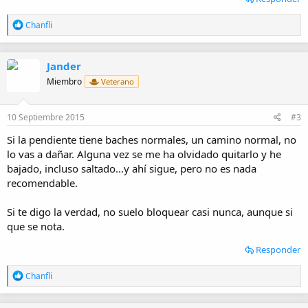
R
Chanfli
e
a
c
Jander
c
i
Miembro
Veterano
o
n
e
10 Septiembre 2015
#3
s
:
Si la pendiente tiene baches normales, un camino normal, no
lo vas a dañar. Alguna vez se me ha olvidado quitarlo y he
bajado, incluso saltado...y ahí sigue, pero no es nada
recomendable.
Si te digo la verdad, no suelo bloquear casi nunca, aunque si
que se nota.
Responder
R
Chanfli
e
a
c