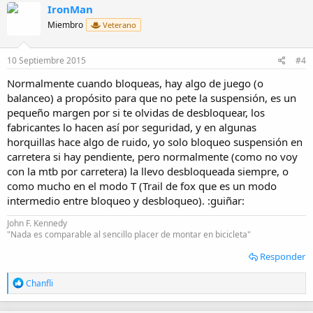
IronMan
c
i
Miembro
Veterano
o
n
e
10 Septiembre 2015
#4
s
:
Normalmente cuando bloqueas, hay algo de juego (o
balanceo) a propósito para que no pete la suspensión, es un
pequeño margen por si te olvidas de desbloquear, los
fabricantes lo hacen así por seguridad, y en algunas
horquillas hace algo de ruido, yo solo bloqueo suspensión en
carretera si hay pendiente, pero normalmente (como no voy
con la mtb por carretera) la llevo desbloqueada siempre, o
como mucho en el modo T (Trail de fox que es un modo
intermedio entre bloqueo y desbloqueo). :guiñar:
John F. Kennedy
"Nada es comparable al sencillo placer de montar en bicicleta"
Responder
R
Chanfli
e
a