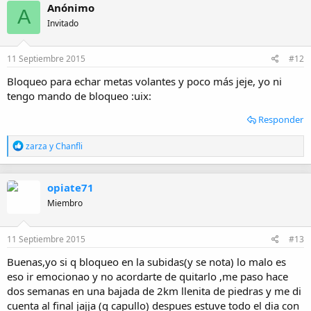
Anónimo
A
Invitado
11 Septiembre 2015
#12
Bloqueo para echar metas volantes y poco más jeje, yo ni
tengo mando de bloqueo :uix:
Responder
R
zarza
y
Chanfli
e
a
c
opiate71
c
i
Miembro
o
n
e
11 Septiembre 2015
#13
s
:
Buenas,yo si q bloqueo en la subidas(y se nota) lo malo es
eso ir emocionao y no acordarte de quitarlo ,me paso hace
dos semanas en una bajada de 2km llenita de piedras y me di
cuenta al final jajja (q capullo) despues estuve todo el dia con