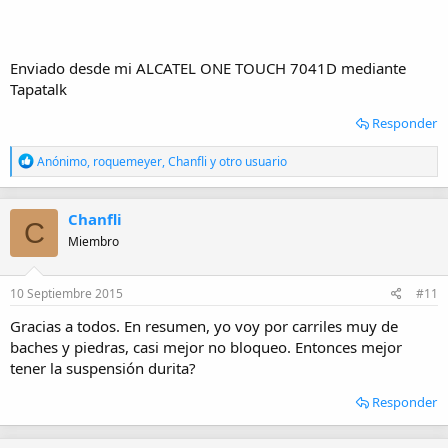
Enviado desde mi ALCATEL ONE TOUCH 7041D mediante
Tapatalk
Responder
R
Anónimo
,
roquemeyer
,
Chanfli
y otro usuario
e
a
c
Chanfli
c
C
i
Miembro
o
n
e
10 Septiembre 2015
#11
s
:
Gracias a todos. En resumen, yo voy por carriles muy de
baches y piedras, casi mejor no bloqueo. Entonces mejor
tener la suspensión durita?
Responder