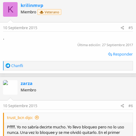
c
krilinmvp
c
K
i
Miembro
Veterano
o
n
e
10 Septiembre 2015
#5
s
:
.
Última edición:
27 Septiembre 2017
Responder
R
Chanfli
e
a
c
zarza
c
i
Miembro
o
n
e
10 Septiembre 2015
#6
s
:
trust_bcn dijo:
Pffff. Yo no sabría decirte mucho. Yo llevo bloqueo pero no lo uso
nunca. Una vez lo bloquee y se me olvidó quitarlo. En el primer