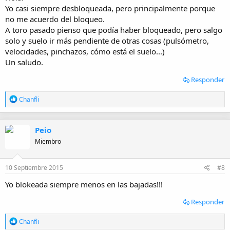
Yo casi siempre desbloqueada, pero principalmente porque
no me acuerdo del bloqueo.
A toro pasado pienso que podía haber bloqueado, pero salgo
solo y suelo ir más pendiente de otras cosas (pulsómetro,
velocidades, pinchazos, cómo está el suelo...)
Un saludo.
Responder
R
Chanfli
e
a
c
Peio
c
i
Miembro
o
n
e
10 Septiembre 2015
#8
s
:
Yo blokeada siempre menos en las bajadas!!!
Responder
R
Chanfli
e