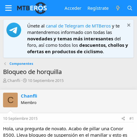
Acceder
Regístrate
Únete al
canal de Telegram de MTBeros
y te
mantendremos informado con todas las
novedades y temas más interesantes
del
foro, así como todos los
descuentos, chollos y
ofertas en productos de ciclismo
.
Componentes
Bloqueo de horquilla
A
F
Chanfli
10 Septiembre 2015
u
e
t
c
Chanfli
o
h
C
r
a
Miembro
d
e
10 Septiembre 2015
#1
i
n
Hola, una pregunta de novato. Acabo de pillar una Conor
i
8500. Lleva bloqueo de suspensión en el manillar y esto es
c