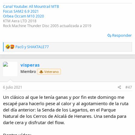
Canal Youtube: All Mountrail MTB
Focus SAM2 6.9 2021
Orbea Occam M10 2020
KTM Aera LTD 2018
Rock Machine Thunder Disc 2005 actualizada a 2019
Responder
R
Pac0
y
SHAKTALE77
e
a
c
visperas
c
i
Miembro
Veterano
o
n
e
6 Julio 2021
#47
s
:
Un clásico al que le tenía ganas y por fin este domingo me
escapé para hacerlo pese al calor y al agotamiento de la ruta
del día anterior: la Senda de los Lagartos, en el Parque
Natural de los Cerros de Alcalá de Henares. Una senda para
darle cera y disfrutar del flow.
Dentro vídeo: