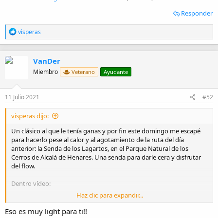
Responder
R
visperas
e
a
c
VanDer
c
i
Miembro
Veterano
Ayudante
o
n
e
11 Julio 2021
#52
s
:
visperas dijo:
Un clásico al que le tenía ganas y por fin este domingo me escapé
para hacerlo pese al calor y al agotamiento de la ruta del día
anterior: la Senda de los Lagartos, en el Parque Natural de los
Cerros de Alcalá de Henares. Una senda para darle cera y disfrutar
del flow.
Dentro vídeo:
Haz clic para expandir...
Eso es muy light para ti!!