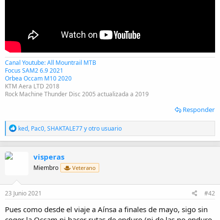
Canal Youtube: All Mountrail MTB
Focus SAM2 6.9 2021
Orbea Occam M10 2020
KTM Aera LTD 2018
Rock Machine Thunder Disc 2005 actualizada a 2019
Responder
R
ked
,
Pac0
,
SHAKTALE77
y otro usuario
e
a
c
visperas
c
i
Miembro
Veterano
o
n
e
23 Junio 2021
#42
s
:
Pues como desde el viaje a Aínsa a finales de mayo, sigo sin
coger la Occam ni hacer rutas de enduro (ni de las no enduro