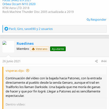
Focus SAM2 6.9 2021
Orbea Occam M10 2020
KTM Aera LTD 2018
Rock Machine Thunder Disc 2005 actualizada a 2019
Responder
R
Pac0
,
Giro
,
saso690
y 2 usuarios
e
a
c
Ruedines
c
i
Miembro
Veterano
Ayudante
o
n
e
26 Junio 2021
#44
s
:
visperas dijo:
Continuación del vídeo con la bajada hacia Patones, con la entrada
directamente al pueblo desde la senda Genaro, aunque el trail en
Trailforks los llaman Darkside. Una bajada que me moría de ganas
de hacer y que por fin logré. Llegar a Patones así es sencillamente
espectacular.
Dentro vídeo: