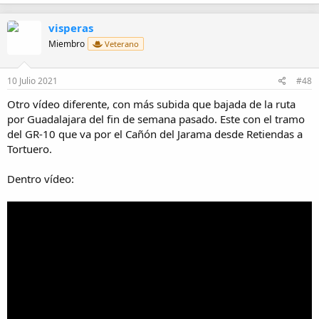
a
c
visperas
c
i
Miembro
Veterano
o
n
e
10 Julio 2021
#48
s
:
Otro vídeo diferente, con más subida que bajada de la ruta
por Guadalajara del fin de semana pasado. Este con el tramo
del GR-10 que va por el Cañón del Jarama desde Retiendas a
Tortuero.
Dentro vídeo: