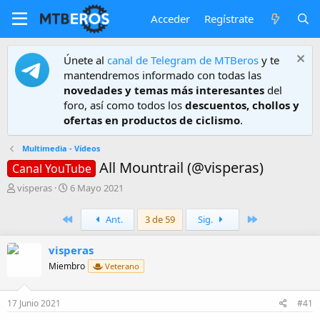
Acceder
Regístrate
Únete al
canal de Telegram de MTBeros
y te
mantendremos informado con todas las
novedades y temas más interesantes
del
foro, así como todos los
descuentos, chollos y
ofertas en productos de ciclismo
.
Multimedia - Vídeos
All Mountrail (@visperas)
Canal YouTube
A
F
visperas
6 Mayo 2021
u
e
t
c
Primero
Último
Ant.
3 de 59
Sig.
o
h
r
a
visperas
d
e
Miembro
Veterano
i
n
i
17 Junio 2021
#41
c