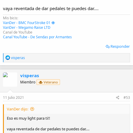
vaya reventada de dar pedales te puedes dar….
Mis bicis:
VanDer - BMC FourStroke 01 🐝
VanDer - Megamo Raise LTD
Canal de YouTube
Canal YouTube - De Sendas por Armantes
Responder
R
visperas
e
a
c
visperas
c
i
Miembro
Veterano
o
n
e
11 Julio 2021
#53
s
:
VanDer dijo:
Eso es muy light para ti!!
vaya reventada de dar pedales te puedes dar….