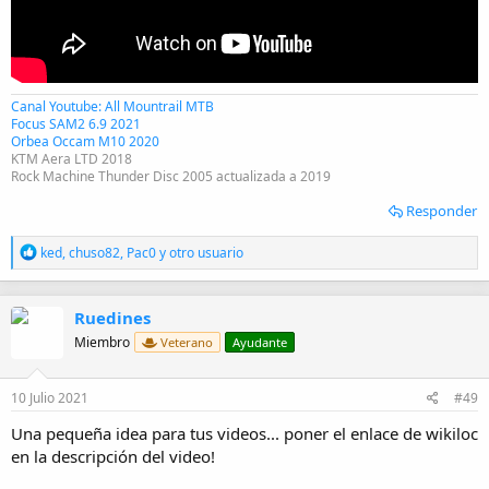
Canal Youtube: All Mountrail MTB
Focus SAM2 6.9 2021
Orbea Occam M10 2020
KTM Aera LTD 2018
Rock Machine Thunder Disc 2005 actualizada a 2019
Responder
R
ked
,
chuso82
,
Pac0
y otro usuario
e
a
c
Ruedines
c
i
Miembro
Veterano
Ayudante
o
n
e
10 Julio 2021
#49
s
:
Una pequeña idea para tus videos... poner el enlace de wikiloc
en la descripción del video!