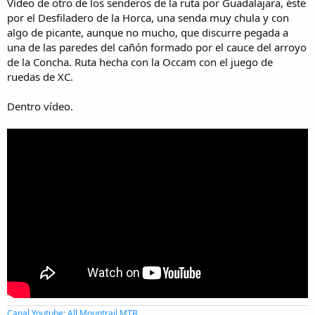
Vídeo de otro de los senderos de la ruta por Guadalajara, éste
por el Desfiladero de la Horca, una senda muy chula y con
algo de picante, aunque no mucho, que discurre pegada a
una de las paredes del cañón formado por el cauce del arroyo
de la Concha. Ruta hecha con la Occam con el juego de
ruedas de XC.
Dentro vídeo.
Canal Youtube: All Mountrail MTB