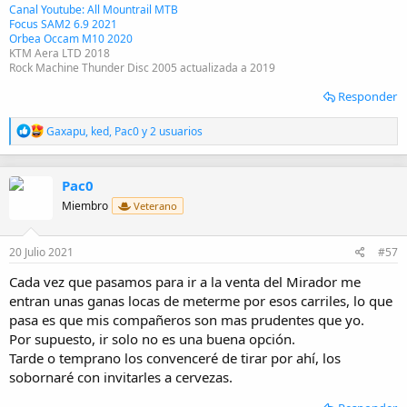
Canal Youtube: All Mountrail MTB
Focus SAM2 6.9 2021
Orbea Occam M10 2020
KTM Aera LTD 2018
Rock Machine Thunder Disc 2005 actualizada a 2019
Responder
R
Gaxapu
,
ked
,
Pac0
y 2 usuarios
e
a
c
Pac0
c
i
Miembro
Veterano
o
n
e
20 Julio 2021
#57
s
:
Cada vez que pasamos para ir a la venta del Mirador me
entran unas ganas locas de meterme por esos carriles, lo que
pasa es que mis compañeros son mas prudentes que yo.
Por supuesto, ir solo no es una buena opción.
Tarde o temprano los convenceré de tirar por ahí, los
sobornaré con invitarles a cervezas.