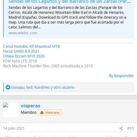
Sendas de los Lagartos y del Barranco de las Zarzas (Parque de los Cerros, Alcalá de Henares)
Sendas de los Lagartos y del Barranco de las Zarzas (Parque de los
Cerros, Alcalá de Henares) Mountain Bike trail in Alcalá de Henares,
Madrid (España). Download its GPS track and follow the itinerary on a
map. Una ruta que iba a ser más larga pero que fue acortada por el
calor. Salimos del...
www.wikiloc.com
Canal Youtube: All Mountrail MTB
Focus SAM2 6.9 2021
Orbea Occam M10 2020
KTM Aera LTD 2018
Rock Machine Thunder Disc 2005 actualizada a 2019
Responder
R
Gaxapu
,
ked
,
Ruedines
y otro usuario
e
a
c
visperas
c
i
Miembro
Veterano
o
n
e
14 Julio 2021
#55
s
: