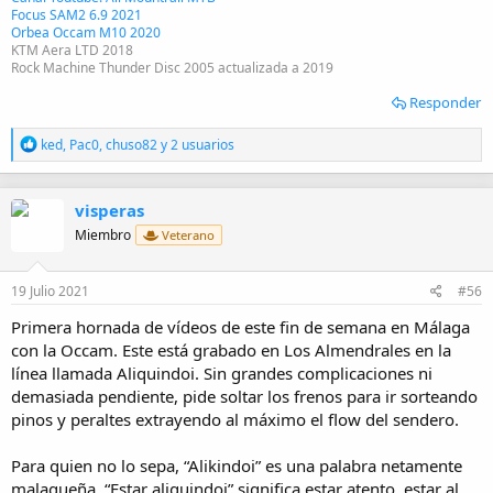
Focus SAM2 6.9 2021
Orbea Occam M10 2020
KTM Aera LTD 2018
Rock Machine Thunder Disc 2005 actualizada a 2019
Responder
R
ked
,
Pac0
,
chuso82
y 2 usuarios
e
a
c
visperas
c
i
Miembro
Veterano
o
n
e
19 Julio 2021
#56
s
:
Primera hornada de vídeos de este fin de semana en Málaga
con la Occam. Este está grabado en Los Almendrales en la
línea llamada Aliquindoi. Sin grandes complicaciones ni
demasiada pendiente, pide soltar los frenos para ir sorteando
pinos y peraltes extrayendo al máximo el flow del sendero.
Para quien no lo sepa, “Alikindoi” es una palabra netamente
malagueña. “Estar aliquindoi” significa estar atento, estar al