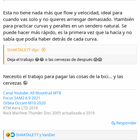
Esta no tiene nada más que flow y velocidad, ideal para
cuando vas solo y no quieres arriesgar demasiado. Ytambién
para practicar curvas y peraltes en un sendero natural. Se
puede hacer más rápido, es la primera vez que la hacía y no
sabía que podía haber detrás de cada curva.
SHAKTALE77 dijo:
Deja el trabajo 😂😂 o las cervezas de después 😱😱
Necesito el trabajo para pagar las cosas de la bici… y las
cervezas 🤪
Canal Youtube: All Mountrail MTB
Focus SAM2 6.9 2021
Orbea Occam M10 2020
KTM Aera LTD 2018
Rock Machine Thunder Disc 2005 actualizada a 2019
Responder
R
SHAKTALE77
y
VanDer
e