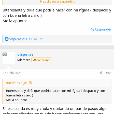
Haz clic para expandir...
Interesante y diría que podría hacer con mi rígida ( despacio y
con buena letra claro )
Me la apunto!
Responder
R
visperas
y
SHAKTALE77
e
a
c
visperas
c
i
Miembro
Veterano
o
n
e
27 Junio 2021
#45
s
:
Ruedines dijo:
Interesante y diría que podría hacer con mi rígida ( despacio y con
buena letra claro )
Me la apunto!
Sí, esa senda es muy chula y quitando un par de pasos algo
más complicados, se puede hacer perfectamente con una