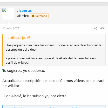
a
c
visperas
c
i
Miembro
Veterano
o
n
e
11 Julio 2021
#54
s
:
Ruedines dijo:
Una pequeña idea para tus videos... poner el enlace de wikiloc en la
descripción del video!
Y ponerlos en wikiloc claro , que el de Alcalá de Henares falta en tu
perfil de wikiloc!
Tu sugieres, yo obedezco.
Actualizada descripción de los dos últimos vídeos con el track
de Wikiloc.
El de Alcalá, lo he subido ya, por cierto: