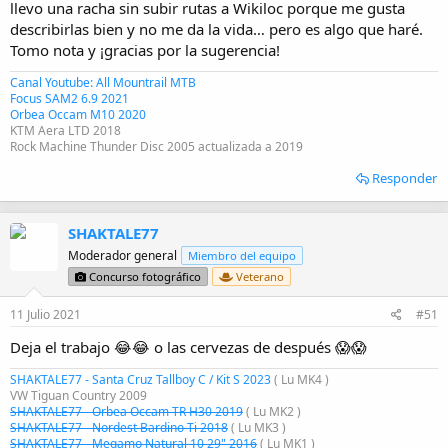
llevo una racha sin subir rutas a Wikiloc porque me gusta
describirlas bien y no me da la vida… pero es algo que haré.
Tomo nota y ¡gracias por la sugerencia!
Canal Youtube: All Mountrail MTB
Focus SAM2 6.9 2021
Orbea Occam M10 2020
KTM Aera LTD 2018
Rock Machine Thunder Disc 2005 actualizada a 2019
Responder
SHAKTALE77
Moderador general
Miembro del equipo
Concurso fotográfico
Veterano
11 Julio 2021
#51
Deja el trabajo 😂😂 o las cervezas de después 😱😱
SHAKTALE77 - Santa Cruz Tallboy C / Kit S 2023
( Lu MK4 )
VW Tiguan Country 2009
SHAKTALE77 - Orbea Occam TR H30 2019
( Lu MK2 )
SHAKTALE77 - Nordest Bardino Ti 2018
( Lu MK3 )
SHAKTALE77 - Megamo Natural 10 29" 2016
( Lu MK1 )