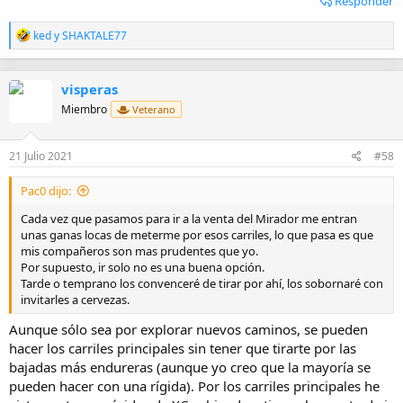
Responder
R
ked
y
SHAKTALE77
e
a
c
visperas
c
i
Miembro
Veterano
o
n
e
21 Julio 2021
#58
s
:
Pac0 dijo:
Cada vez que pasamos para ir a la venta del Mirador me entran
unas ganas locas de meterme por esos carriles, lo que pasa es que
mis compañeros son mas prudentes que yo.
Por supuesto, ir solo no es una buena opción.
Tarde o temprano los convenceré de tirar por ahí, los sobornaré con
invitarles a cervezas.
Aunque sólo sea por explorar nuevos caminos, se pueden
hacer los carriles principales sin tener que tirarte por las
bajadas más endureras (aunque yo creo que la mayoría se
pueden hacer con una rígida). Por los carriles principales he