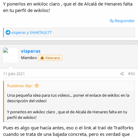
Y ponerlos en wikiloc claro , que el de Alcalá de Henares falta
en tu perfil de wikiloc!
Responder
R
visperas
y
SHAKTALE77
e
a
c
visperas
c
i
Miembro
Veterano
o
n
e
11 Julio 2021
#50
s
:
Ruedines dijo:
Una pequeña idea para tus videos... poner el enlace de wikiloc en la
descripción del video!
Y ponerlos en wikiloc claro , que el de Alcalá de Henares falta en tu
perfil de wikiloc!
Pues es algo que hacía antes, eso o el link al trail de Trailforks
cuando se trata de una bajada concreta, pero es verdad que