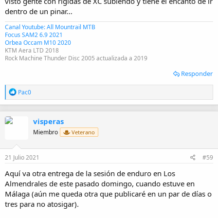
visto gente con rígidas de XC subiendo y tiene el encanto de ir
dentro de un pinar…
Canal Youtube: All Mountrail MTB
Focus SAM2 6.9 2021
Orbea Occam M10 2020
KTM Aera LTD 2018
Rock Machine Thunder Disc 2005 actualizada a 2019
Responder
R
Pac0
e
a
c
visperas
c
i
Miembro
Veterano
o
n
e
21 Julio 2021
#59
s
:
Aquí va otra entrega de la sesión de enduro en Los
Almendrales de este pasado domingo, cuando estuve en
Málaga (aún me queda otra que publicaré en un par de días o
tres para no atosigar).