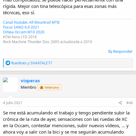
rígida. Mejor con tina telescópica para esas zonas más
técnicas, eso sí.
Canal Youtube: All Mountrail MTB
Focus SAM2 6.9 2021
Orbea Occam M10 2020
KTM Aera LTD 2018
Rock Machine Thunder Disc 2005 actualizada a 2019
Responder
R
Ruedines
y
SHAKTALE77
e
a
c
visperas
c
i
Miembro
Veterano
o
n
e
4 Julio 2021
#46
s
:
Se me está acumulando el trabajo y tengo pendiente subir la
crónica de la ruta de ayer, sensaciones con las ruedas de XC
en la Occam, contestar menciones, subir nuevos vídeos, … y
ahora voy a salir con la bici y se me seguirán acumulando