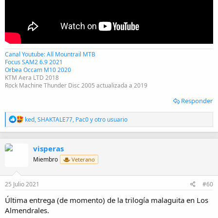
Canal Youtube: All Mountrail MTB
Focus SAM2 6.9 2021
Orbea Occam M10 2020
KTM Aera LTD 2018
Rock Machine Thunder Disc 2005 actualizada a 2019
Responder
R
ked
,
SHAKTALE77
,
Pac0
y otro usuario
e
a
c
visperas
c
i
Miembro
Veterano
o
n
e
25 Julio 2021
#60
s
:
Última entrega (de momento) de la trilogía malaguita en Los
Almendrales.