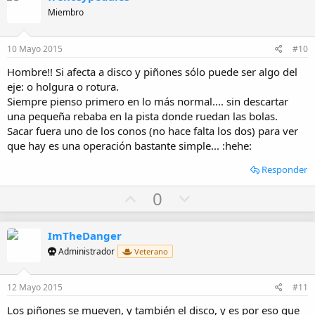
o
n
n
Miembro
e
t
v
s
e
o
:
10 Mayo 2015
#10
t
Hombre!! Si afecta a disco y piñones sólo puede ser algo del
e
eje: o holgura o rotura.
Siempre pienso primero en lo más normal.... sin descartar
una pequeña rebaba en la pista donde ruedan las bolas.
Sacar fuera uno de los conos (no hace falta los dos) para ver
que hay es una operación bastante simple... :hehe:
Responder
U
D
0
p
o
v
w
ImTheDanger
o
n
Administrador
Veterano
t
v
e
o
12 Mayo 2015
#11
t
Los piñones se mueven, y también el disco, y es por eso que