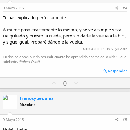
e
o
9 Mayo 2015
#4
t
Te has explicado perfectamente.
e
A mi me pasa exactamente lo mismo, y se ve a simple vista.
He quitado y puesto la rueda, pero sin darle la vuelta a la bici,
y sigue igual. Probaré dándole la vuelta.
Última edición:
10 Mayo 2015
En dos palabras puedo resumir cuanto he aprendido acerca de la vida: Sigue
adelante.
(Robert Frost)
Responder
U
D
0
p
o
v
w
frenosypedales
o
n
Miembro
t
v
e
o
9 Mayo 2015
#5
t
Hola!! :hehe: