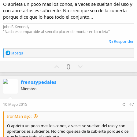
O aprieta un poco mas los conos, a veces se sueltan del uso y
e
con apretarlos es suficiente. No creo que sea de la cubierta
porque dice que lo hace todo el conjunto...
John F. Kennedy
"Nada es comparable al sencillo placer de montar en bicicleta"
Responder
R
Japegu
e
a
U
D
0
c
p
o
c
i
v
w
frenosypedales
o
o
n
n
Miembro
e
t
v
s
e
o
:
10 Mayo 2015
#7
t
e
IronMan dijo:
O aprieta un poco mas los conos, a veces se sueltan del uso y con
apretarlos es suficiente. No creo que sea de la cubierta porque dice
que lo hace todo el conjunto...