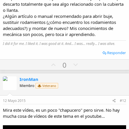
e
descarto totalmente que sea algo relacionado con la cubierta
o llanta.
¿Algún artículo o manual recomendado para abrir buje,
sustituir rodamientos (¿cómo encuentro los rodamientos
adecuados?) y montar de nuevo? Mis conocimientos de
mecánica son pocos, pero toca ir aprendiendo.
I did it for me. I liked it. I was good at it. And... I was... really... I was alive.
Responder
U
D
0
p
o
v
w
IronMan
o
n
Miembro
Veterano
t
v
e
o
12 Mayo 2015
#12
t
Mira este vídeo, es un poco "chapucero" pero sirve. No hay
e
mucha cosa de vídeos de este tema en el youtube...