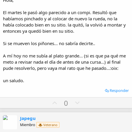
Hola,
e
El martes le pasó algo parecido a un compi. Resultó que
habíamos pinchado y al colocar de nuevo la rueda, no la
había colocado bien en su sitio. la quitó, la volvió a montar y
entonces ya quedó bien en su sitio.
Si se mueven los piñones... no sabría decirte..
A mí hoy no me subía al plato grande... (si es que pa qué me
meto a revisar nada el día de antes de una cursa...) al final
pude resolverlo, pero vaya mal rato que he pasado...:oix:
un saludo.
Responder
U
D
0
p
o
v
w
Japegu
o
n
Miembro
Veterano
t
v