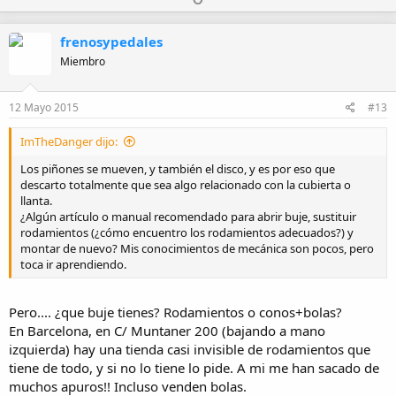
p
o
v
w
frenosypedales
o
n
Miembro
t
v
e
o
12 Mayo 2015
#13
t
e
ImTheDanger dijo:
Los piñones se mueven, y también el disco, y es por eso que
descarto totalmente que sea algo relacionado con la cubierta o
llanta.
¿Algún artículo o manual recomendado para abrir buje, sustituir
rodamientos (¿cómo encuentro los rodamientos adecuados?) y
montar de nuevo? Mis conocimientos de mecánica son pocos, pero
toca ir aprendiendo.
Pero.... ¿que buje tienes? Rodamientos o conos+bolas?
En Barcelona, en C/ Muntaner 200 (bajando a mano
izquierda) hay una tienda casi invisible de rodamientos que
tiene de todo, y si no lo tiene lo pide. A mi me han sacado de
muchos apuros!! Incluso venden bolas.