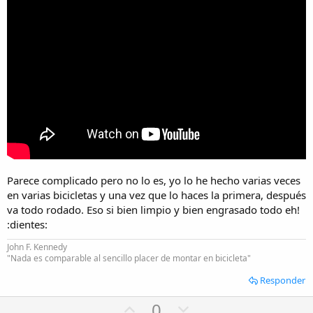
Parece complicado pero no lo es, yo lo he hecho varias veces
en varias bicicletas y una vez que lo haces la primera, después
va todo rodado. Eso si bien limpio y bien engrasado todo eh!
:dientes:
John F. Kennedy
"Nada es comparable al sencillo placer de montar en bicicleta"
Responder
U
D
0