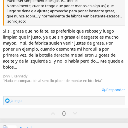
Puede ser simplemente desgaste.... :hehe:
Normalmente, cuanto tengo que poner manos en algo así, que
luego se tiene qie ajustar, aprovecho para poner bastante grasa,
que nunca sobra... y normalmente de fábrica van bastante escasos...
:sonrojado:
Si si, grasa que no falte, es preferible que rebose y luego
limpiar, que ir justo, ya que sin grasa el desgaste es mucho
mayor... Y si, de fabrica suelen venir justas de grasa. Por
poner un ejemplo, cuando desmonte mi horquilla por
primera vez, de la botella derecha me salieron 3 gotas de
aceite y de la izquierda 5, y no lo había perdido... Me quede a
bolos...
John F. Kennedy
"Nada es comparable al sencillo placer de montar en bicicleta"
Responder
R
Japegu
e
a
U
D
0
c
p
o
c
i
v
w
o