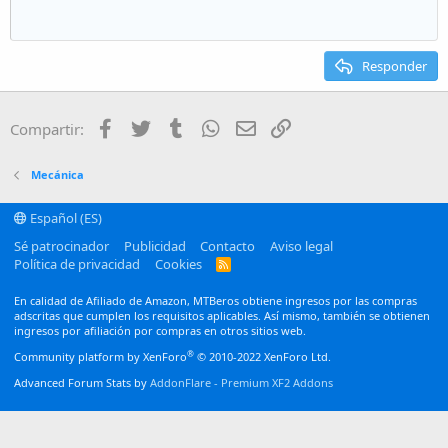
Heading 1
e
Disminuir sangría
12
Courier New
Alineación derecha
Heading 2
15
Georgia
Justify text
Responder
Heading 3
18
Tahoma
22
Times New Roman
Facebook
Twitter
Tumblr
WhatsApp
Email
Enlace
Compartir:
26
Trebuchet MS
Verdana
Mecánica
Español (ES)
Sé patrocinador
Publicidad
Contacto
Aviso legal
Política de privacidad
Cookies
R
S
S
En calidad de Afiliado de Amazon, MTBeros obtiene ingresos por las compras
adscritas que cumplen los requisitos aplicables. Así mismo, también se obtienen
ingresos por afiliación por compras en otros sitios web.
®
Community platform by XenForo
© 2010-2022 XenForo Ltd.
Advanced Forum Stats by
AddonFlare - Premium XF2 Addons