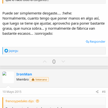
Puede ser simplemente desgaste.... :hehe:
Normalmente, cuanto tengo que poner manos en algo así,
que luego se tiene qie ajustar, aprovecho para poner bastante
grasa, que nunca sobra... y normalmente de fábrica van
bastante escasos... :sonrojado:
Responder
R
Japegu
e
a
U
D
0
c
p
o
c
i
v
w
o
IronMan
o
n
n
Miembro
Veterano
e
t
v
s
e
o
:
10 Mayo 2015
#8
t
e
frenosypedales dijo: