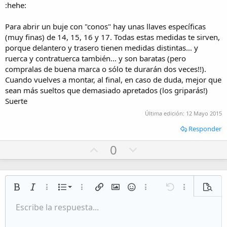
:hehe:
Para abrir un buje con "conos" hay unas llaves específicas
(muy finas) de 14, 15, 16 y 17. Todas estas medidas te sirven,
porque delantero y trasero tienen medidas distintas... y
ruerca y contratuerca también... y son baratas (pero
compralas de buena marca o sólo te durarán dos veces!!).
Cuando vuelves a montar, al final, en caso de duda, mejor que
sean más sueltos que demasiado apretados (los griparás!)
Suerte
Última edición:
12 Mayo 2015
Responder
U
D
0
p
o
v
w
o
n
Lista numerada
Negrita
Cursiva
Más opciones…
Lista
Más opciones…
Insertar enlace
Insertar imagen
Emoticonos
Más opciones…
Deshacer
Más opciones
Vista p
t
v
Lista desordenada
Escribe la respuesta...
e
o
Alineación izquierda
9
Normal
Guardar borrador
Arial
Tamaño del texto
Alineamiento
Citar
Rehacer
Multimedia
Cambiar a código BB
Color de texto
Paragraph format
Insert table
Eliminar formato
Fuente
Insert horizontal line
Borradores
Tachado
Spoiler
Subrayado
Código
Código en línea
Inline spoiler
t
Aumentar sangría
10
Eliminar borrador
Alineación centrada
Book Antiqua