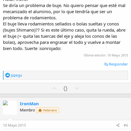
e
Se diría un problema de buje. No quiero pensar que esté mal
mecanizado el aluminio, por lo que tendría que ser un
problema de rodamientos.
El buje lleva rodamientos sellados o bolas sueltas y conos
(bujes Shimano)?? Si es este último caso, quita la rueda, abre
el buje (= quita las tuercas del eje y aleja los conos de las
bolas), aprovecha para engrasar el todo y vuelve a montar
bien todo. Suerte :sonrojado:
Última edición:
10 Mayo 2015
Responder
R
Japegu
e
a
U
D
0
c
p
o
c
i
v
w
o
IronMan
o
n
n
Miembro
Veterano
e
t
v
s
e
o
:
10 Mayo 2015
#6
t