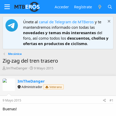
Acceder
Regístrate
Únete al
canal de Telegram de MTBeros
y te
mantendremos informado con todas las
novedades y temas más interesantes
del
foro, así como todos los
descuentos, chollos y
ofertas en productos de ciclismo
.
Mecánica
Zig-zag del tren trasero
A
F
ImTheDanger
9 Mayo 2015
u
e
t
c
ImTheDanger
o
h
r
a
Administrador
Veterano
d
e
9 Mayo 2015
#1
i
n
Buenas!
i
c