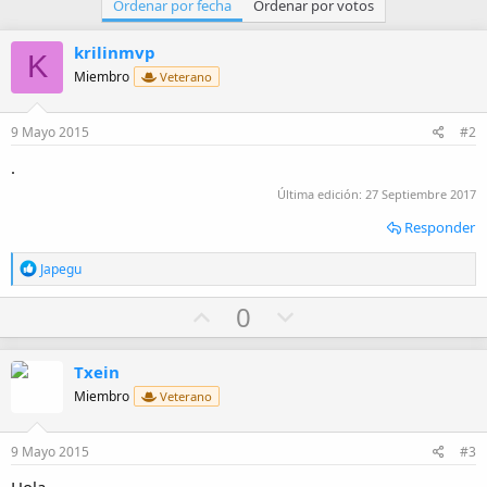
Ordenar por fecha
Ordenar por votos
krilinmvp
K
Miembro
Veterano
9 Mayo 2015
#2
.
Última edición:
27 Septiembre 2017
Responder
R
Japegu
e
a
U
D
0
c
p
o
c
i
v
w
Txein
o
o
n
n
Miembro
Veterano
e
t
v
s
e
o
:
9 Mayo 2015
#3
t