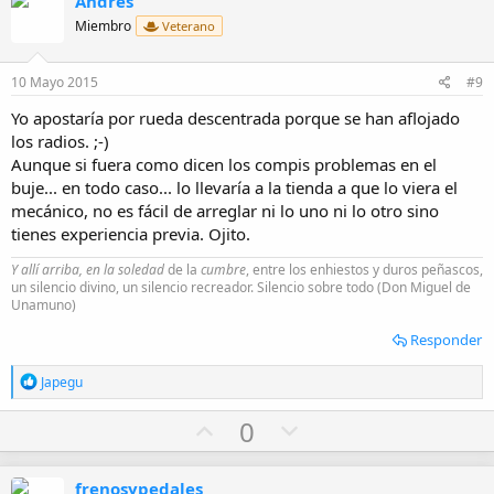
Andrés
o
n
n
Miembro
Veterano
e
t
v
s
e
o
:
10 Mayo 2015
#9
t
Yo apostaría por rueda descentrada porque se han aflojado
e
los radios. ;-)
Aunque si fuera como dicen los compis problemas en el
buje... en todo caso... lo llevaría a la tienda a que lo viera el
mecánico, no es fácil de arreglar ni lo uno ni lo otro sino
tienes experiencia previa. Ojito.
Y allí arriba, en la soledad
de la
cumbre
, entre los enhiestos y duros peñascos,
un silencio divino, un silencio recreador. Silencio sobre todo (Don Miguel de
Unamuno)
Responder
R
Japegu
e
a
U
D
0
c
p
o
c
i
v
w
o
frenosypedales