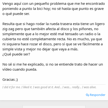
i
Vengo aquí con un pequeño problema que me he encontrado
o
poniendo a punto la bici hoy; no sé hasta que punto es grave
o qué puede ser.
Resulta que si hago rodar la rueda trasera esta tiene un ligero
zig-zag pero que también afecta al disco y los piñones, no
simplemente que a lo mejor esté mal tensado un radio o la
cubierta no esté completamente recta. No es mucho, ya que
ni siquiera hace rozar el disco, pero sí que se ve fácilmente a
simple vista y mejor no dejar que vaya a más.
¿Qué puede ser?
No sé si me he explicado, si no se entiende trato de hacer un
vídeo cuando pueda.
Gracias ;)
I did it for me. I liked it. I was good at it. And... I was... really... I was alive.
Responder