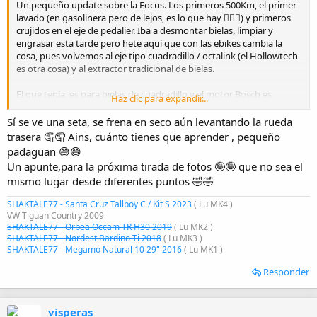
Un pequeño update sobre la Focus. Los primeros 500Km, el primer
lavado (en gasolinera pero de lejos, es lo que hay 🤷🏼‍♂️) y primeros
crujidos en el eje de pedalier. Iba a desmontar bielas, limpiar y
engrasar esta tarde pero hete aquí que con las ebikes cambia la
cosa, pues volvemos al eje tipo cuadradillo / octalink (el Hollowtech
es otra cosa) y al extractor tradicional de bielas.
El que tenía, es para bielas de cuadradillo y el motor Bosch es
Haz clic para expandir...
sistema ISIS de Shimano y no me valía, por lo que ya hay uno de
Amazon
en camino. Junto con un útil para sacar el plato, también
Sí se ve una seta, se frena en seco aún levantando la rueda
antiguo estándar. En cuanto los tenga, lo pongo por aquí por si hay
trasera 🤦🤦 Ains, cuánto tienes que aprender , pequeño
algún eléctrico emboscado en el foro que le pueda ser útil.
padaguan 😅😅
Un apunte,para la próxima tirada de fotos 🤪🤪 que no sea el
Por otro lado, decir que en la Focus en vez de ponerle cera en la
mismo lugar desde diferentes puntos 🤣🤣
transmisión, probé el lubricante nuevo de X-Sauce, el rosa llamado
Lube Watts, del que me dieron una muestra en la Holy Bike y los
SHAKTALE77 - Santa Cruz Tallboy C / Kit S 2023
( Lu MK4 )
resultados han sido muy buenos. La marca promete que da el
VW Tiguan Country 2009
resultado y durabilidad del aceite, óptimo para condiciones de
SHAKTALE77 - Orbea Occam TR H30 2019
( Lu MK2 )
humedad y ebikes, con la limpieza de la cera. Y hasta la fecha,
SHAKTALE77 - Nordest Bardino Ti 2018
( Lu MK3 )
cumple la promesa. Lubrica, dura y no generas esa pasta negra de
SHAKTALE77 - Megamo Natural 10 29" 2016
( Lu MK1 )
los lubricantes de aceite tradicionales (aún recuerdo el chapapote
Responder
del MucOff Wet Lube).
Seguiremos informando.
visperas