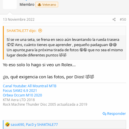
Fotos de hoy para contentar a
@SHAKTALE77
(por cierto, he visto
Miembro
Veterano
una seta pero no estaba para pararme).
Ver el adjunto 68031
Ver el adjunto 68032
Ver el adjunto 68034
13 Noviembre 2022
#50
SHAKTALE77 dijo:
Sí se ve una seta, se frena en seco aún levantando la rueda trasera
🤦🤦 Ains, cuánto tienes que aprender , pequeño padaguan 😅😅
Un apunte,para la próxima tirada de fotos 🤪🤪 que no sea el mismo
lugar desde diferentes puntos 🤣🤣
Yo eso solo lo hago si veo un Rolex…
¡Jo, qué exigencia con las fotos, por Dios! 🤣🤣
Canal Youtube: All Mountrail MTB
Focus SAM2 6.9 2021
Orbea Occam M10 2020
KTM Aera LTD 2018
Rock Machine Thunder Disc 2005 actualizada a 2019
Responder
R
saso690
,
Pac0
y
SHAKTALE77
e