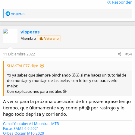
Responder
R
visperas
e
a
c
visperas
c
i
Miembro
Veterano
o
n
e
11 Diciembre 2022
#54
s
:
SHAKTALE77 dijo:
Yo ya sabes que siempre pinchando 🤣🤣 si me haces un tutorial de
desmontaje y montaje de las bielas, con fotos y eso para verlo
mejor.
Con explicaciones para inútiles 😅
A ver si para la próxima operación de limpieza-engrase tengo
tiempo, que últimamente voy como p#t@ por rastrojo y lo
hago todo deprisa y corriendo.
Canal Youtube: All Mountrail MTB
Focus SAM2 6.9 2021
Orbea Occam M10 2020