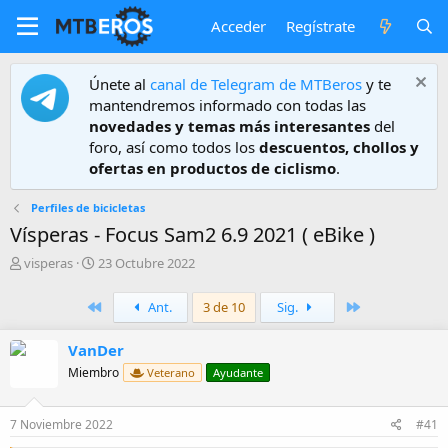
Acceder
Regístrate
Únete al
canal de Telegram de MTBeros
y te
mantendremos informado con todas las
novedades y temas más interesantes
del
foro, así como todos los
descuentos, chollos y
ofertas en productos de ciclismo
.
Perfiles de bicicletas
Vísperas - Focus Sam2 6.9 2021 ( eBike )
A
F
visperas
23 Octubre 2022
u
e
t
c
Primero
Último
Ant.
3 de 10
Sig.
o
h
r
a
VanDer
d
e
Miembro
Veterano
Ayudante
i
n
i
7 Noviembre 2022
#41
c