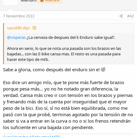
Miembro
Veterano
o
n
e
7 Noviembre 2022
#42
s
:
saso690 dijo:
@visperas
¿La cerveza de despues del E-Enduro sabe igual?.
Ahora en serio, lo que se nota una pasada son los brazos en las
bajadas... con las E-bike cansa mas. El resto es una pasada para
hacer este tipo de mtb.
Sabe a gloria, como después del enduro sin e! 🤣
Eso dice un amigo mío, que te pone más fuerte de brazos
porque pesa más… yo no he notado gran diferencia, la
verdad. Cansa más creo ir con tensión en los brazos y piernas
y frenando más de la cuenta por inseguridad que el mayor
peso de la bici. Eso sí, sí no está bien equilibrada, como me
pasó con la que probé, terminas agotado por la tensión de no
saber si va a entrar en la curva o no o si los frenos retendrán
los suficiente en una bajada con pendiente.