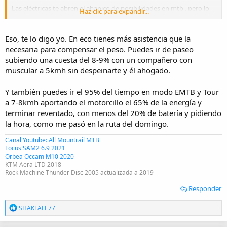
Las eléctricas te abren el abanico de posibilidades en mtb , pero lo
Haz clic para expandir...
del mismo ejercicio yo tampoco lo compro.
Eso, te lo digo yo. En eco tienes más asistencia que la
necesaria para compensar el peso. Puedes ir de paseo
subiendo una cuesta del 8-9% con un compañero con
muscular a 5kmh sin despeinarte y él ahogado.
Y también puedes ir el 95% del tiempo en modo EMTB y Tour
a 7-8kmh aportando el motorcillo el 65% de la energía y
terminar reventado, con menos del 20% de batería y pidiendo
la hora, como me pasó en la ruta del domingo.
Canal Youtube: All Mountrail MTB
Focus SAM2 6.9 2021
Orbea Occam M10 2020
KTM Aera LTD 2018
Rock Machine Thunder Disc 2005 actualizada a 2019
Responder
R
SHAKTALE77
e
a