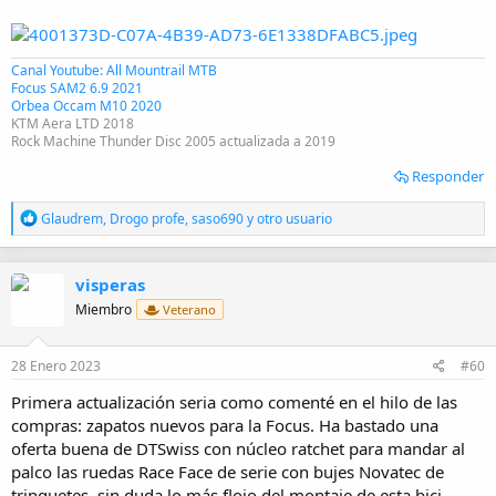
Canal Youtube: All Mountrail MTB
Focus SAM2 6.9 2021
Orbea Occam M10 2020
KTM Aera LTD 2018
Rock Machine Thunder Disc 2005 actualizada a 2019
Responder
R
Glaudrem
,
Drogo profe
,
saso690
y otro usuario
e
a
c
visperas
c
i
Miembro
Veterano
o
n
e
28 Enero 2023
#60
s
:
Primera actualización seria como comenté en el hilo de las
compras: zapatos nuevos para la Focus. Ha bastado una
oferta buena de DTSwiss con núcleo ratchet para mandar al
palco las ruedas Race Face de serie con bujes Novatec de
trinquetes, sin duda lo más flojo del montaje de esta bici.