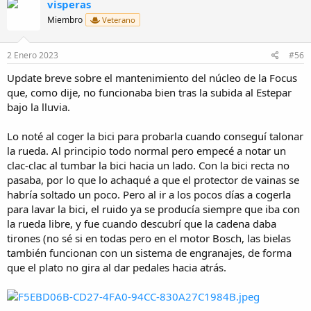
visperas
c
i
Miembro
Veterano
o
n
e
2 Enero 2023
#56
s
:
Update breve sobre el mantenimiento del núcleo de la Focus
que, como dije, no funcionaba bien tras la subida al Estepar
bajo la lluvia.
Lo noté al coger la bici para probarla cuando conseguí talonar
la rueda. Al principio todo normal pero empecé a notar un
clac-clac al tumbar la bici hacia un lado. Con la bici recta no
pasaba, por lo que lo achaqué a que el protector de vainas se
habría soltado un poco. Pero al ir a los pocos días a cogerla
para lavar la bici, el ruido ya se producía siempre que iba con
la rueda libre, y fue cuando descubrí que la cadena daba
tirones (no sé si en todas pero en el motor Bosch, las bielas
también funcionan con un sistema de engranajes, de forma
que el plato no gira al dar pedales hacia atrás.