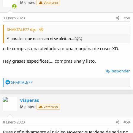
Miembro
Veterano
3 Enero 2023
#58
SHAKTALE77 dijo:
Y, para los que no cosen ni se afeitan....🤔🤔
o te compras una afeitadora o una maquina de coser XD.
Hay grasas especificas.... compras una y listo.
Responder
R
SHAKTALE77
e
a
c
visperas
c
i
Miembro
Veterano
o
n
e
8 Enero 2023
#59
s
:
Pues definitivamente el núcleo Novatec que viene de serie no