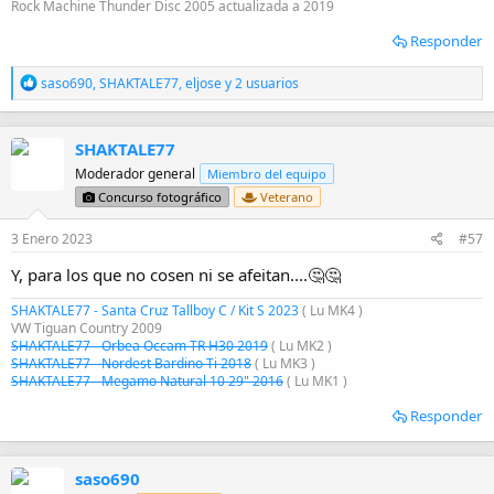
Rock Machine Thunder Disc 2005 actualizada a 2019
Responder
R
saso690
,
SHAKTALE77
,
eljose
y 2 usuarios
e
a
c
SHAKTALE77
c
i
Moderador general
Miembro del equipo
o
Concurso fotográfico
Veterano
n
e
3 Enero 2023
#57
s
:
Y, para los que no cosen ni se afeitan....🤔🤔
SHAKTALE77 - Santa Cruz Tallboy C / Kit S 2023
( Lu MK4 )
VW Tiguan Country 2009
SHAKTALE77 - Orbea Occam TR H30 2019
( Lu MK2 )
SHAKTALE77 - Nordest Bardino Ti 2018
( Lu MK3 )
SHAKTALE77 - Megamo Natural 10 29" 2016
( Lu MK1 )
Responder
saso690