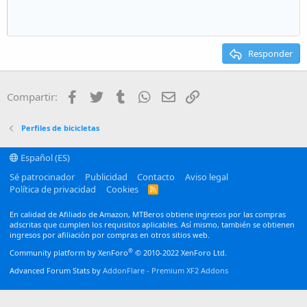
Aumentar sangría
10
Eliminar borrador
Alineación centrada
Heading 1
Book Antiqua
Disminuir sangría
12
Courier New
Alineación derecha
Heading 2
15
Georgia
Justify text
Responder
Heading 3
18
Tahoma
22
Times New Roman
Facebook
Twitter
Tumblr
WhatsApp
Email
Enlace
Compartir:
26
Trebuchet MS
Verdana
Perfiles de bicicletas
Español (ES)
Sé patrocinador
Publicidad
Contacto
Aviso legal
Política de privacidad
Cookies
R
S
S
En calidad de Afiliado de Amazon, MTBeros obtiene ingresos por las compras
adscritas que cumplen los requisitos aplicables. Así mismo, también se obtienen
ingresos por afiliación por compras en otros sitios web.
®
Community platform by XenForo
© 2010-2022 XenForo Ltd.
Advanced Forum Stats by
AddonFlare - Premium XF2 Addons