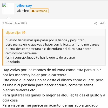
c
bikersoy
c
i
Miembro
Veterano
o
n
e
9 Noviembre 2022
#44
s
:
eljose dijo:
pues no tienes mas que pasar por la tienda y peguntar....
pero piensa en lo que vas a hacer con la bici..... a mi, no me parece
buena idea comprar una bici de enduro del duro para hacer
caminos de parcelaria.
(es mi consejo, luego tu haz lo que te de la gana)
un saludo
Hay varias por los montes de mi zona cómo esta para subir
por los montes y bajar por la carretera .
Esta claro que cada uno se gasta el dinero como quiere, pero
es una bici pensada para hacer enduro, comerse saltos
piedras trialeras etc.
Para quitarse las ganas lo mejor es alquiler, te das el gusto y a
otra cosa.
Para vísperas me parece un acierto, demasiado a tardado.