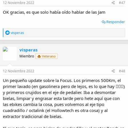
e
12 Noviembre 2022
#47
s
:
OK gracias, es que solo había oído hablar de las Jam
Responder
R
visperas
e
a
c
visperas
c
i
Miembro
Veterano
o
n
e
12 Noviembre 2022
#48
s
:
Un pequeño update sobre la Focus. Los primeros 500Km, el
primer lavado (en gasolinera pero de lejos, es lo que hay 🤷🏼‍♂️)
y primeros crujidos en el eje de pedalier. Iba a desmontar
bielas, limpiar y engrasar esta tarde pero hete aquí que con
las ebikes cambia la cosa, pues volvemos al eje tipo
cuadradillo / octalink (el Hollowtech es otra cosa) y al
extractor tradicional de bielas.