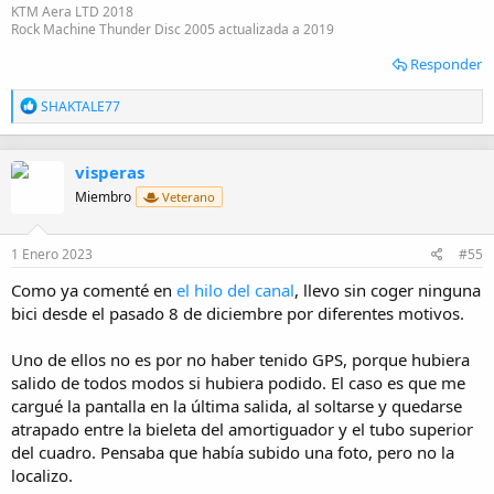
KTM Aera LTD 2018
Rock Machine Thunder Disc 2005 actualizada a 2019
Responder
R
SHAKTALE77
e
a
c
visperas
c
i
Miembro
Veterano
o
n
e
1 Enero 2023
#55
s
:
Como ya comenté en
el hilo del canal
, llevo sin coger ninguna
bici desde el pasado 8 de diciembre por diferentes motivos.
Uno de ellos no es por no haber tenido GPS, porque hubiera
salido de todos modos si hubiera podido. El caso es que me
cargué la pantalla en la última salida, al soltarse y quedarse
atrapado entre la bieleta del amortiguador y el tubo superior
del cuadro. Pensaba que había subido una foto, pero no la
localizo.