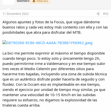
Miembro
Veterano
o
n
e
11 Diciembre 2022
#52
s
:
Algunos apuntes y fotos de la Focus, que sigue dándome
buenos ratos y cada vez estoy más contento con ella y con las
posibilidades que abra para disfrutar del MTB.
La bici me permite exprimir al máximo el tiempo disponible
cuando tengo poco. Si estoy solo y únicamente tengo 2h,
puedo permitirme irme a Valdemanco y en ese tiempo subir
tres veces el Medio Celemín por diferentes sitios para
hacerme tres bajadas, incluyendo una zona de subida técnica
que es un auténtico disfrute poder hacerla de seguido y con
fluidez. Con la Occam eso es implanteable en ese tiempo,
siendo el ejercicio por unidad de tiempo muy similar, ya que
mantener una velocidad de 10-15 Km/h en las subidas
requiere su esfuerzo, no digamos la explosividad de las
trialeras cuesta arriba.