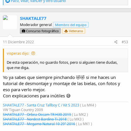
R
Pac0
,
Villaf
,
VanDer
y otro usuario
e
a
c
SHAKTALE77
c
i
Moderador general
Miembro del equipo
o
Concurso fotográfico
Veterano
n
e
11 Diciembre 2022
#53
s
:
visperas dijo:
De esta operación, no guardo fotos, pero si alguien tiene dudas,
que me diga.
Yo ya sabes que siempre pinchando 🤣🤣 si me haces un
tutorial de desmontaje y montaje de las bielas, con fotos y
eso para verlo mejor.
Con explicaciones para inútiles 😅
SHAKTALE77 - Santa Cruz Tallboy C / Kit S 2023
( Lu MK4 )
VW Tiguan Country 2009
SHAKTALE77 - Orbea Occam TR H30 2019
( Lu MK2 )
SHAKTALE77 - Nordest Bardino Ti 2018
( Lu MK3 )
SHAKTALE77 - Megamo Natural 10 29" 2016
( Lu MK1 )