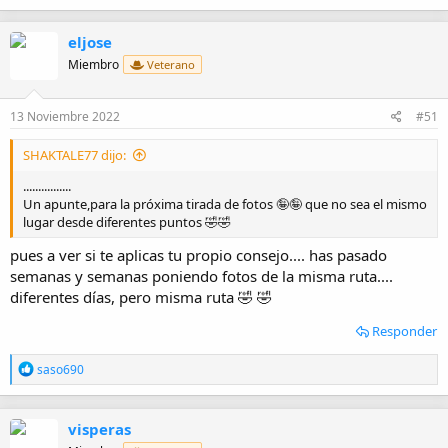
a
c
eljose
c
i
Miembro
Veterano
o
n
e
13 Noviembre 2022
#51
s
:
SHAKTALE77 dijo:
................
Un apunte,para la próxima tirada de fotos 🤪🤪 que no sea el mismo
lugar desde diferentes puntos 🤣🤣
pues a ver si te aplicas tu propio consejo.... has pasado
semanas y semanas poniendo fotos de la misma ruta....
diferentes días, pero misma ruta 🤣 🤣
Responder
R
saso690
e
a
c
visperas
c
i