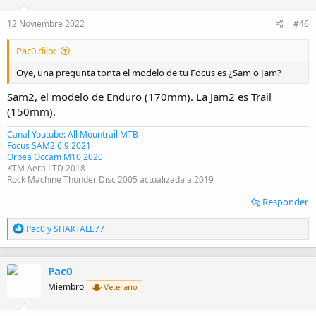
n
e
12 Noviembre 2022
#46
s
:
Pac0 dijo:
Oye, una pregunta tonta el modelo de tu Focus es ¿Sam o Jam?
Sam2, el modelo de Enduro (170mm). La Jam2 es Trail
(150mm).
Canal Youtube: All Mountrail MTB
Focus SAM2 6.9 2021
Orbea Occam M10 2020
KTM Aera LTD 2018
Rock Machine Thunder Disc 2005 actualizada a 2019
Responder
R
Pac0
y
SHAKTALE77
e
a
c
Pac0
c
i
Miembro
Veterano
o
n