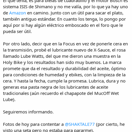
El que tenía, es para bielas de cuadradillo y el motor Bosch es
sistema ISIS de Shimano y no me valía, por lo que ya hay uno
de
Amazon
en camino. Junto con un útil para sacar el plato,
también antiguo estándar. En cuanto los tenga, lo pongo por
aquí por si hay algún eléctrico emboscado en el foro que le
pueda ser útil.
Por otro lado, decir que en la Focus en vez de ponerle cera en
la transmisión, probé el lubricante nuevo de X-Sauce, el rosa
llamado Lube Watts, del que me dieron una muestra en la
Holy Bike y los resultados han sido muy buenos. La marca
promete que da el resultado y durabilidad del aceite, óptimo
para condiciones de humedad y ebikes, con la limpieza de la
cera. Y hasta la fecha, cumple la promesa. Lubrica, dura y no
generas esa pasta negra de los lubricantes de aceite
tradicionales (aún recuerdo el chapapote del MucOff Wet
Lube).
Seguiremos informando.
Fotos de hoy para contentar a
@SHAKTALE77
(por cierto, he
visto una seta pero no estaba para pararme).