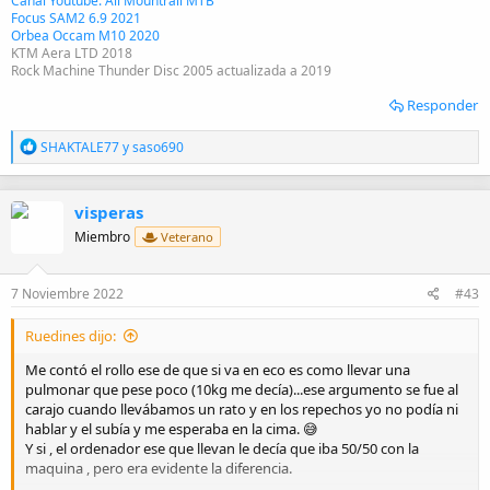
Canal Youtube: All Mountrail MTB
Focus SAM2 6.9 2021
Orbea Occam M10 2020
KTM Aera LTD 2018
Rock Machine Thunder Disc 2005 actualizada a 2019
Responder
R
SHAKTALE77
y
saso690
e
a
c
visperas
c
i
Miembro
Veterano
o
n
e
7 Noviembre 2022
#43
s
:
Ruedines dijo:
Me contó el rollo ese de que si va en eco es como llevar una
pulmonar que pese poco (10kg me decía)...ese argumento se fue al
carajo cuando llevábamos un rato y en los repechos yo no podía ni
hablar y el subía y me esperaba en la cima. 😅
Y si , el ordenador ese que llevan le decía que iba 50/50 con la
maquina , pero era evidente la diferencia.