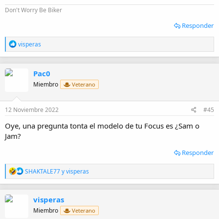
Don't Worry Be Biker
Responder
R
visperas
e
a
c
Pac0
c
i
Miembro
Veterano
o
n
e
12 Noviembre 2022
#45
s
:
Oye, una pregunta tonta el modelo de tu Focus es ¿Sam o
Jam?
Responder
R
SHAKTALE77
y
visperas
e
a
c
visperas
c
i
Miembro
Veterano
o