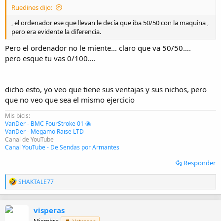
i
Ruedines dijo:
o
, el ordenador ese que llevan le decía que iba 50/50 con la maquina ,
pero era evidente la diferencia.
Pero el ordenador no le miente… claro que va 50/50….
pero esque tu vas 0/100….
dicho esto, yo veo que tiene sus ventajas y sus nichos, pero
que no veo que sea el mismo ejercicio
Mis bicis:
VanDer - BMC FourStroke 01 🐝
VanDer - Megamo Raise LTD
Canal de YouTube
Canal YouTube - De Sendas por Armantes
Responder
R
SHAKTALE77
e
a
c
visperas
c
i