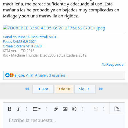
madrileña, me parece suficiente y adecuado al uso. Esta
mañana las he probado ya en bajadas muy complicadas en
Málaga y son una maravilla en rigidez.
Canal Youtube: All Mountrail MTB
Focus SAM2 6.9 2021
Orbea Occam M10 2020
KTM Aera LTD 2018
Rock Machine Thunder Disc 2005 actualizada a 2019
Responder
R
eljose
,
Villaf
,
Aruale
y 3 usuarios
e
a
c
Primero
Último
Ant.
3 de 10
Sig.
c
i
o
n
Lista numerada
Negrita
Cursiva
Más opciones…
Lista
Más opciones…
Insertar enlace
Insertar imagen
Emoticonos
Más opciones…
Deshacer
Más opciones
Vista p
e
s
Lista desordenada
Escribe la respuesta...
Alineación izquierda
:
9
Normal
Guardar borrador
Arial
Tamaño del texto
Alineamiento
Citar
Rehacer
Multimedia
Cambiar a código BB
Color de texto
Paragraph format
Insert table
Eliminar formato
Fuente
Insert horizontal line
Borradores
Tachado
Spoiler
Subrayado
Código
Código en línea
Inline spoiler