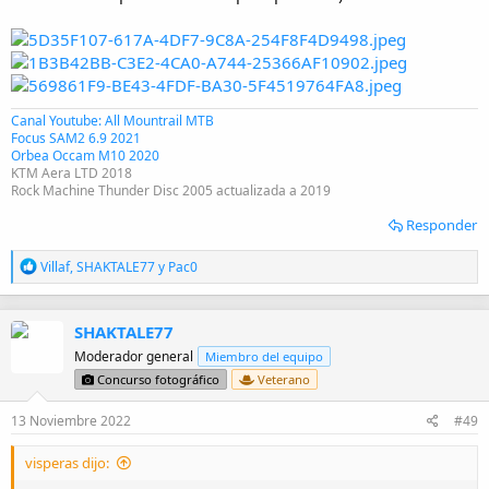
Canal Youtube: All Mountrail MTB
Focus SAM2 6.9 2021
Orbea Occam M10 2020
KTM Aera LTD 2018
Rock Machine Thunder Disc 2005 actualizada a 2019
Responder
R
Villaf
,
SHAKTALE77
y
Pac0
e
a
c
SHAKTALE77
c
i
Moderador general
Miembro del equipo
o
Concurso fotográfico
Veterano
n
e
13 Noviembre 2022
#49
s
:
visperas dijo: