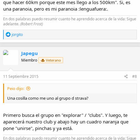
que hacer 60km porque este mes llego a los 500km". Si, es
una paranoia, pero es mi paranoia :lenguafuera:.
En dos palabras puedo resumir cuanto he aprendido acerca de la vida: Sigue
adelante.
(Robert Frost)
R
jorgito
e
a
c
Japegu
c
i
Miembro
Veterano
o
n
e
11 Septiembre 2015
#8
s
:
Peio dijo:
Una cosilla como me uno al grupo d strava?
Primero busca el grupo en "explorar" / "clubs". Y luego, te
aparecerá nuestro club y abajo hay un cuadro naranja que
pone "unirse", pinchas y ya está.
En dos palabras puedo resumir cuanto he aprendido acerca de la vida: Sigue