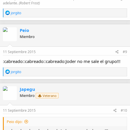
adelante.
(Robert Frost)
R
jorgito
e
a
c
Peio
c
i
Miembro
o
n
e
11 Septiembre 2015
#9
s
:
:cabreado::cabreado::cabreado:Joder no me sale el grupo!!!
R
jorgito
e
a
c
Japegu
c
i
Miembro
Veterano
o
n
e
11 Septiembre 2015
#10
s
:
Peio dijo: