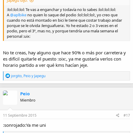
Japegu dijo:
:lol::lol::lol: Te vas a enganchar y todavía no lo sabes :lol::lol::lol:
A
@aplbike
no quien lo saque del podio :lol::lol::lol:, yo creo que
cuando no está montado en bici le tiene que costar trabajo andar
porque se le olvida :lenguafuera:. Yo he estado 2 o 3 veces en el
podio, pero el 3º, mas no, y porque tendría una mala semana el
personal :uix:
No te creas, hay alguno que hace 90% o más por carretera y
es difícil quitarle el puesto :oix:, ya me gustaría verlos con
horario partido a ver qué kms hacían jeje.
R
jorgito
,
Peio
y
Japegu
e
a
c
Peio
c
i
Miembro
o
n
e
11 Septiembre 2015
#17
s
:
:sonrojado:Ya me uni