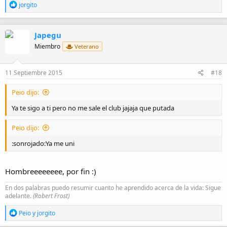
R
jorgito
e
a
c
Japegu
c
i
Miembro
Veterano
o
n
e
11 Septiembre 2015
#18
s
:
Peio dijo:
Ya te sigo a ti pero no me sale el club jajaja que putada
Peio dijo:
:sonrojado:Ya me uni
Hombreeeeeeee, por fin :)
En dos palabras puedo resumir cuanto he aprendido acerca de la vida: Sigue
adelante.
(Robert Frost)
R
Peio
y
jorgito
e