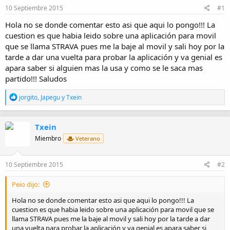
i
10 Septiembre 2015
#1
o
Hola no se donde comentar esto asi que aqui lo pongo!!! La
cuestion es que habia leido sobre una aplicación para movil
que se llama STRAVA pues me la baje al movil y sali hoy por la
tarde a dar una vuelta para probar la aplicación y va genial es
apara saber si alguien mas la usa y como se le saca mas
partido!!! Saludos
R
jorgito
,
Japegu
y
Txein
e
a
c
Txein
c
i
Miembro
Veterano
o
n
e
10 Septiembre 2015
#2
s
:
Peio dijo:
Hola no se donde comentar esto asi que aqui lo pongo!!! La
cuestion es que habia leido sobre una aplicación para movil que se
llama STRAVA pues me la baje al movil y sali hoy por la tarde a dar
una vuelta para probar la aplicación y va genial es apara saber si