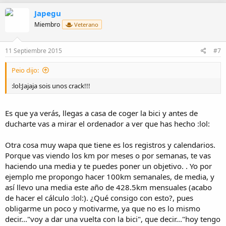
c
Japegu
c
i
Miembro
Veterano
o
n
e
11 Septiembre 2015
#7
s
:
Peio dijo:
:lol:Jajaja sois unos crack!!!
Es que ya verás, llegas a casa de coger la bici y antes de
ducharte vas a mirar el ordenador a ver que has hecho :lol:
Otra cosa muy wapa que tiene es los registros y calendarios.
Porque vas viendo los km por meses o por semanas, te vas
haciendo una media y te puedes poner un objetivo. . Yo por
ejemplo me propongo hacer 100km semanales, de media, y
así llevo una media este año de 428.5km mensuales (acabo
de hacer el cálculo :lol:). ¿Qué consigo con esto?, pues
obligarme un poco y motivarme, ya que no es lo mismo
decir..."voy a dar una vuelta con la bici", que decir..."hoy tengo