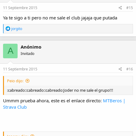
n
e
11 Septiembre 2015
#15
s
:
Ya te sigo a ti pero no me sale el club jajaja que putada
R
jorgito
e
a
c
Anónimo
c
A
i
Invitado
o
n
e
11 Septiembre 2015
#16
s
:
Peio dijo:
:cabreado::cabreado::cabreado:Joder no me sale el grupo!!!
Ummm prueba ahora, este es el enlace directo:
MTBeros |
Strava Club