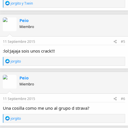
R
jorgito
y
Txein
e
a
c
Peio
c
i
Miembro
o
n
e
11 Septiembre 2015
#5
s
:
:lol:Jajaja sois unos crack!!!
R
jorgito
e
a
c
Peio
c
i
Miembro
o
n
e
11 Septiembre 2015
#6
s
:
Una cosilla como me uno al grupo d strava?
R
jorgito
e
a