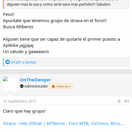
alguien mas la usa y como se le saca mas partido!!! Saludos
Peio!!
Apuntate que tenemos grupo de strava en el foro!!!
Busca Mtberos
Alguien tiene que ser capaz de quitarle el primer puesto a
Aplbike jajjjajaj
Un saludo y gaaaaasss
R
jorgito
y
Japegu
e
a
c
ImTheDanger
c
i
Administrador
Veterano
o
n
e
10 Septiembre 2015
#3
s
:
Claro que hay grupo!
Strava - Hilo Oficial | MTBeros - Foro MTB, Ciclismo, Bicis, ...