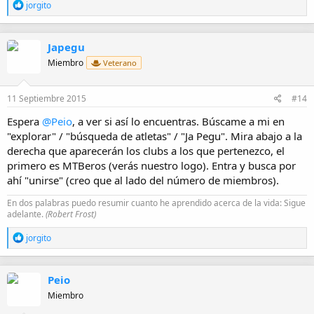
R
jorgito
e
a
c
Japegu
c
i
Miembro
Veterano
o
n
e
11 Septiembre 2015
#14
s
:
Espera
@Peio
, a ver si así lo encuentras. Búscame a mi en
"explorar" / "búsqueda de atletas" / "Ja Pegu". Mira abajo a la
derecha que aparecerán los clubs a los que pertenezco, el
primero es MTBeros (verás nuestro logo). Entra y busca por
ahí "unirse" (creo que al lado del número de miembros).
En dos palabras puedo resumir cuanto he aprendido acerca de la vida: Sigue
adelante.
(Robert Frost)
R
jorgito
e
a
c
Peio
c
i
Miembro
o