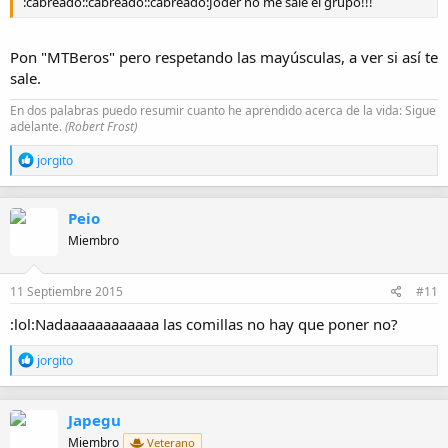
:cabreado::cabreado::cabreado:Joder no me sale el grupo!!!
Pon "MTBeros" pero respetando las mayúsculas, a ver si así te
sale.
En dos palabras puedo resumir cuanto he aprendido acerca de la vida: Sigue
adelante.
(Robert Frost)
R
jorgito
e
a
c
Peio
c
i
Miembro
o
n
e
11 Septiembre 2015
#11
s
:
:lol:Nadaaaaaaaaaaaa las comillas no hay que poner no?
R
jorgito
e
a
c
Japegu
c
i
Miembro
Veterano