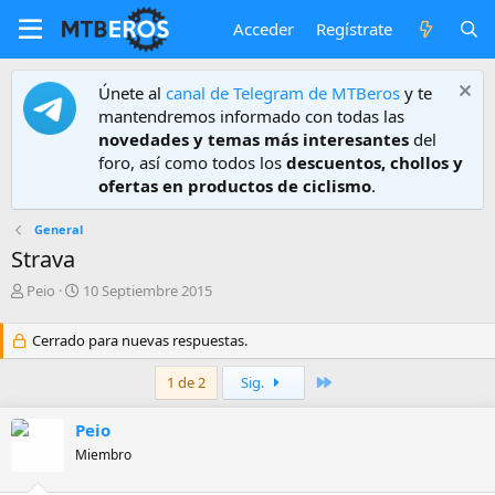
Acceder
Regístrate
Únete al
canal de Telegram de MTBeros
y te
mantendremos informado con todas las
novedades y temas más interesantes
del
foro, así como todos los
descuentos, chollos y
ofertas en productos de ciclismo
.
General
Strava
A
F
Peio
10 Septiembre 2015
u
e
t
c
Cerrado para nuevas respuestas.
o
h
r
a
Último
1 de 2
Sig.
d
e
Peio
i
n
Miembro
i
c