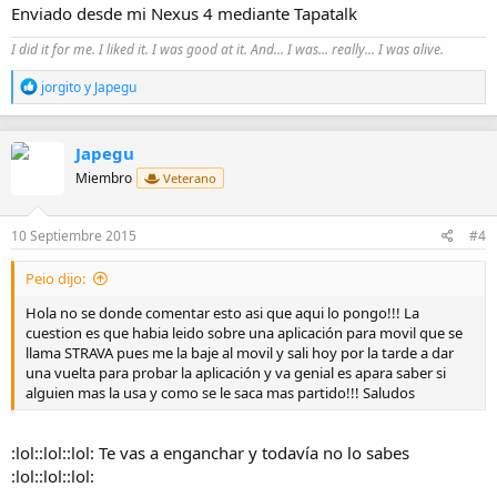
Enviado desde mi Nexus 4 mediante Tapatalk
I did it for me. I liked it. I was good at it. And... I was... really... I was alive.
R
jorgito
y
Japegu
e
a
c
Japegu
c
i
Miembro
Veterano
o
n
e
10 Septiembre 2015
#4
s
:
Peio dijo:
Hola no se donde comentar esto asi que aqui lo pongo!!! La
cuestion es que habia leido sobre una aplicación para movil que se
llama STRAVA pues me la baje al movil y sali hoy por la tarde a dar
una vuelta para probar la aplicación y va genial es apara saber si
alguien mas la usa y como se le saca mas partido!!! Saludos
:lol::lol::lol: Te vas a enganchar y todavía no lo sabes
:lol::lol::lol: