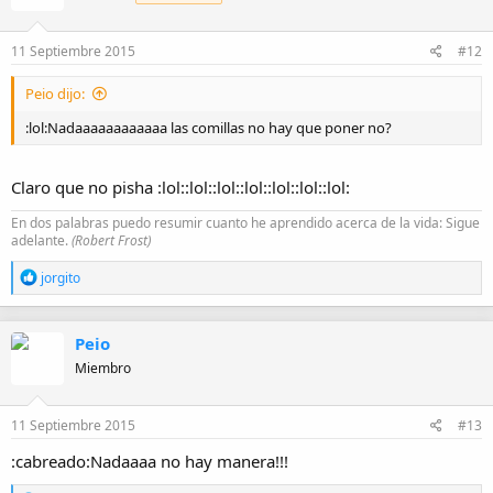
o
n
e
11 Septiembre 2015
#12
s
:
Peio dijo:
:lol:Nadaaaaaaaaaaaa las comillas no hay que poner no?
Claro que no pisha :lol::lol::lol::lol::lol::lol::lol:
En dos palabras puedo resumir cuanto he aprendido acerca de la vida: Sigue
adelante.
(Robert Frost)
R
jorgito
e
a
c
Peio
c
i
Miembro
o
n
e
11 Septiembre 2015
#13
s
:
:cabreado:Nadaaaa no hay manera!!!