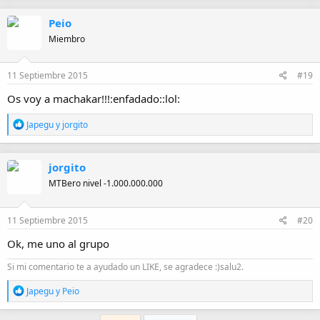
a
c
Peio
c
i
Miembro
o
n
e
11 Septiembre 2015
#19
s
:
Os voy a machakar!!!:enfadado::lol:
R
Japegu
y
jorgito
e
a
c
jorgito
c
i
MTBero nivel -1.000.000.000
o
n
e
11 Septiembre 2015
#20
s
:
Ok, me uno al grupo
Si mi comentario te a ayudado un LIKE, se agradece :)salu2.
R
Japegu
y
Peio
e
a