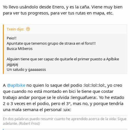
Yo llevo usándolo desde Enero, y es la caña. Viene muy bien
para ver tus progresos, para ver tus rutas en mapa, etc.
Txein dijo:
Peio!!
Apuntate que tenemos grupo de strava en el foro!!!
Busca Mtberos
Alguien tiene que ser capaz de quitarle el primer puesto a Aplbike
jajjjajaj
Un saludo y gaaaaasss
A
@aplbike
no quien lo saque del podio :lol::lol::lol:, yo creo
que cuando no está montado en bici le tiene que costar
trabajo andar porque se le olvida :lenguafuera:. Yo he estado
2 o 3 veces en el podio, pero el 3º, mas no, y porque tendría
una mala semana el personal :uix:
En dos palabras puedo resumir cuanto he aprendido acerca de la vida: Sigue
adelante.
(Robert Frost)