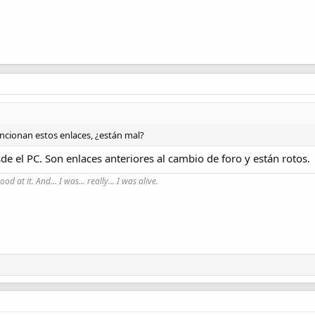
uncionan estos enlaces, ¿están mal?
e el PC. Son enlaces anteriores al cambio de foro y están rotos.
good at it. And... I was... really... I was alive.