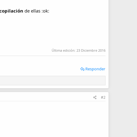
copilación
de ellas :ok:
Última edición:
23 Diciembre 2016
Responder
#2