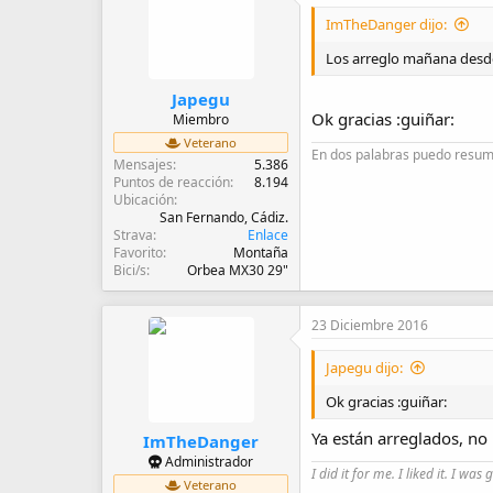
i
ImTheDanger dijo:
o
n
Los arreglo mañana desde 
e
s
:
Japegu
Ok gracias :guiñar:
Miembro
Veterano
En dos palabras puedo resumi
Mensajes
5.386
Puntos de reacción
8.194
Ubicación
San Fernando, Cádiz.
Strava
Enlace
Favorito
Montaña
Bici/s
Orbea MX30 29"
23 Diciembre 2016
Japegu dijo:
Ok gracias :guiñar:
Ya están arreglados, no 
ImTheDanger
Administrador
I did it for me. I liked it. I was 
Veterano