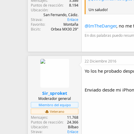
Mensajes
5.386
Puntos de reacción
8.194
Un saludo!
Ubicación
San Fernando, Cádiz.
Strava
Enlace
Favorito
Montaña
@ImTheDanger
, no me 
Bici/s
Orbea MX30 29"
En dos palabras puedo resumi
22 Diciembre 2016
Yo los he probado despu
Enviado desde mi iPhone
Sir_sproket
Moderador general
Miembro del equipo
Veterano
Mensajes
11.768
Puntos de reacción
24.366
Ubicación
Bilbao
Strava
Enlace