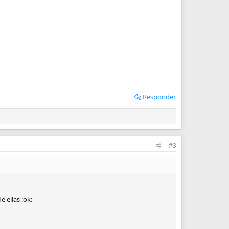
Responder
#3
e ellas :ok: