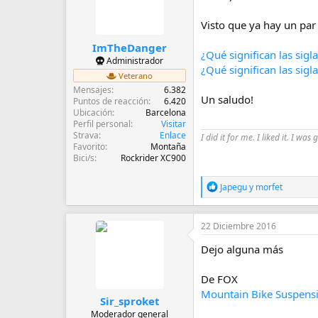
d
e
Visto que ya hay un pa
i
n
ImTheDanger
i
¿Qué significan las sig
Administrador
c
¿Qué significan las sigl
Veterano
i
Mensajes
6.382
o
Un saludo!
Puntos de reacción
6.420
Ubicación
Barcelona
Perfil personal
Visitar
Strava
Enlace
I did it for me. I liked it. I was 
Favorito
Montaña
Bici/s
Rockrider XC900
R
Japegu
y
morfet
e
a
c
22 Diciembre 2016
c
i
Dejo alguna más
o
n
e
De FOX
s
Mountain Bike Suspens
:
Sir_sproket
Moderador general