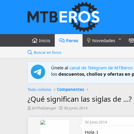
Inicio
Foros
Novedades
Buscar en foros
Únete al
canal de Telegram de MTBeros
los
descuentos, chollos y ofertas en 
Todo ciclismo
Componentes
¿Qué significan las siglas de ...?
A
F
ImTheDanger
30 Junio 2014
u
e
t
c
30 Junio 2014
o
h
r
a
Hola :)