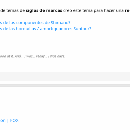
r de temas de
siglas de marcas
creo este tema para hacer una
re
las de los componentes de Shimano?
as de las horquillas / amortiguadores Suntour?
good at it. And... I was... really... I was alive.
ion | FOX