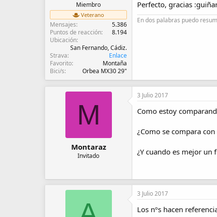
Perfecto, gracias :guiñar
Miembro
Veterano
En dos palabras puedo resumi
Mensajes
5.386
Puntos de reacción
8.194
Ubicación
San Fernando, Cádiz.
Strava
Enlace
Favorito
Montaña
Bici/s
Orbea MX30 29"
3 Julio 2017
M
Como estoy comparando 
¿Como se compara con S
Montaraz
¿Y cuando es mejor un f
Invitado
3 Julio 2017
A
Los nºs hacen referencia