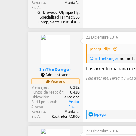
Favorito
Montaña
Bici/s
GT Bravado, Olympia Fly,
Specialized Tarmac SL6
Comp, Santa Cruz Blur 3
22 Diciembre 2016
Japegu dijo:
@ImTheDanger
, no me f
Los arreglo mañana desd
ImTheDanger
Administrador
I did it for me. I liked it. I was 
Veterano
Mensajes
6.382
Puntos de reacción
6.420
Ubicación
Barcelona
Perfil personal
Visitar
Strava
Enlace
Favorito
Montaña
R
Japegu
Bici/s
Rockrider XC900
e
a
c
22 Diciembre 2016
c