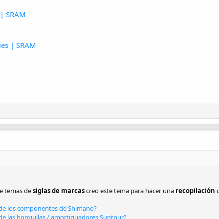
 | SRAM
ies | SRAM
de temas de
siglas de marcas
creo este tema para hacer una
recopilación
d
as de los componentes de Shimano?
s de las horquillas / amortiguadores Suntour?