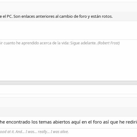
el PC. Son enlaces anteriores al cambio de foro y están rotos.
r cuanto he aprendido acerca de la vida: Sigue adelante.
(Robert Frost)
he encontrado los temas abiertos aquí en el foro así que he redirig
good at it. And... I was... really... I was alive.