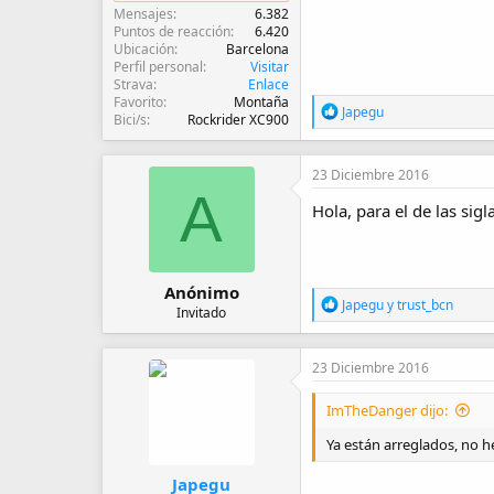
Mensajes
6.382
Puntos de reacción
6.420
Ubicación
Barcelona
Perfil personal
Visitar
Strava
Enlace
Favorito
Montaña
R
Japegu
Bici/s
Rockrider XC900
e
a
c
23 Diciembre 2016
c
A
i
Hola, para el de las sig
o
n
e
s
:
Anónimo
R
Japegu
y
trust_bcn
Invitado
e
a
c
23 Diciembre 2016
c
i
o
ImTheDanger dijo:
n
Ya están arreglados, no he
e
s
:
Japegu