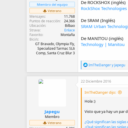
De ROCKSHOX (inglés)
Miembro del equipo
RockShox Technologies
Veterano
Mensajes
11.768
De SRAM (Inglés)
Puntos de reacción
24.366
Ubicación
Bilbao
SRAM Urban Technolog
Strava
Enlace
Favorito
Montaña
De MANITOU (inglés)
Bici/s
Technology | Manitou
GT Bravado, Olympia Fly,
Specialized Tarmac SL6
Comp, Santa Cruz Blur 3
R
ImTheDanger
y
Japegu
e
a
c
22 Diciembre 2016
c
i
o
ImTheDanger dijo:
n
Hola :)
e
s
:
Japegu
Visto que ya hay un par 
Miembro
¿Qué significan las sigl
Veterano
¿Qué significan las sigla