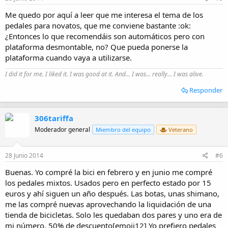
Me quedo por aquí a leer que me interesa el tema de los
pedales para novatos, que me conviene bastante :ok:
¿Entonces lo que recomendáis son automáticos pero con
plataforma desmontable, no? Que pueda ponerse la
plataforma cuando vaya a utilizarse.
I did it for me. I liked it. I was good at it. And... I was... really... I was alive.
Responder
306tariffa
Moderador general
Miembro del equipo
Veterano
28 Junio 2014
#6
Buenas. Yo compré la bici en febrero y en junio me compré
los pedales mixtos. Usados pero en perfecto estado por 15
euros y ahí siguen un año después. Las botas, unas shimano,
me las compré nuevas aprovechando la liquidación de una
tienda de bicicletas. Solo les quedaban dos pares y uno era de
mi número. 50% de descuento[emoji12] Yo prefiero pedales