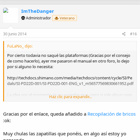
ImTheDanger
Administrador
Veterano
30 Junio 2014
#16
FuLaNo_ dijo:
Por cierto todavia no saqué las plataformas (Gracias por el consejo
de como hacerlo), ayer me pasaron el manual en otro foro, lo dejo
por si alguno lo necesita:
http://techdocs.shimano.com/media/techdocs/content/cycle/SI/Pe
dals/SI-PD22D-001/SI-PD22D-001-ENG_v1_m56577569830661952.pdf
La idea por el momento es no ponerlas mas, pero si sale algun viaje
Haz clic para expandir...
común se las pongo, veremos.
Saludos!
Gracias por el enlace, queda añadido a
Recopilación de bricos
:ok:
Muy chulas las zapatillas que ponéis, en algo así estoy yo
pensando.