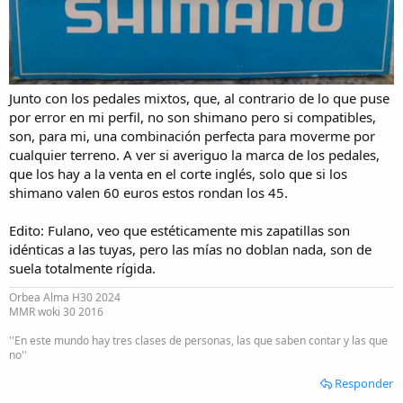
Junto con los pedales mixtos, que, al contrario de lo que puse
por error en mi perfil, no son shimano pero si compatibles,
son, para mi, una combinación perfecta para moverme por
cualquier terreno. A ver si averiguo la marca de los pedales,
que los hay a la venta en el corte inglés, solo que si los
shimano valen 60 euros estos rondan los 45.
Edito: Fulano, veo que estéticamente mis zapatillas son
idénticas a las tuyas, pero las mías no doblan nada, son de
suela totalmente rígida.
Orbea Alma H30 2024
MMR woki 30 2016
''En este mundo hay tres clases de personas, las que saben contar y las que
no''
Responder