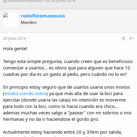
A
F
rodolfotomassouto
28 Junio 2014
u
e
t
c
rodolfotomassouto
o
h
r
a
Miembro
d
e
28 Junio 2014
#1
i
n
Hola gente!
i
c
i
Tengo esta simple pregunta, cuando creen que es beneficioso
o
comenzar a usarlos... es obvio que para alguien que hace 10
cuadras por dia es un gasto al pedo, pero cuándo no lo es?
En principio estoy seguro que de usarlos usaria unos mixtos
(
estaba viendo estos
) ya que más alla de usar la bici para
ejercitar (donde usaria las calas) mi intención es moverme
para todo con la bici, como lo hacia cuando era chico...
ademas muchas veces salgo a "pasear" con mi sobrino o mis
hermanas y no da ir haciendose el gordo pro.
Actualmente estoy haciendo entre 20 y 35km por salida,