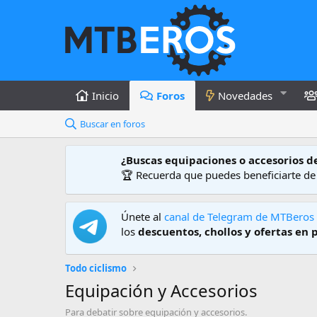
Inicio
Foros
Novedades
Buscar en foros
¿Buscas equipaciones o accesorios d
🏆 Recuerda que puedes beneficiarte d
Únete al
canal de Telegram de MTBeros
los
descuentos, chollos y ofertas en 
Todo ciclismo
Equipación y Accesorios
Para debatir sobre equipación y accesorios.