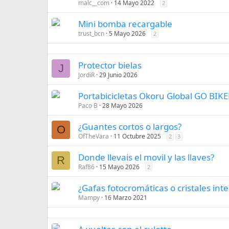
malc__com
14 Mayo 2022
2
Mini bomba recargable
trust_bcn
5 Mayo 2026
2
Protector bielas
J
JordiR
29 Junio 2026
Portabicicletas Okoru Global GO BIK
Paco B
28 Mayo 2026
¿Guantes cortos o largos?
O
OfTheVara
11 Octubre 2025
2
3
Donde llevais el movil y las llaves?
R
Raf86
15 Mayo 2026
2
¿Gafas fotocromáticas o cristales int
Mampy
16 Marzo 2021