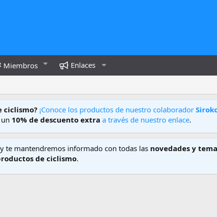
Enlaces
Miembros
e ciclismo?
¡Conoce los productos de nuestro colaborador
Sirok
e un
10% de descuento extra
a través de nuestro enlace
.
y te mantendremos informado con todas las
novedades y tema
productos de ciclismo
.