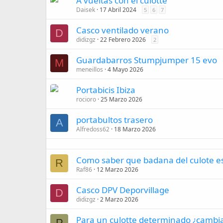
A vueltas con el culotte
Daisek
17 Abril 2024
5
6
7
Casco ventilado verano
D
didizgz
22 Febrero 2026
2
Guardabarros Stumpjumper 15 evo
M
meneillos
4 Mayo 2026
Portabicis Ibiza
rocioro
25 Marzo 2026
portabultos trasero
A
Alfredoss62
18 Marzo 2026
Como saber que badana del culote e
R
Raf86
12 Marzo 2026
Casco DPV Deporvillage
D
didizgz
2 Marzo 2026
Para un culotte determinado ¿cambia 
P