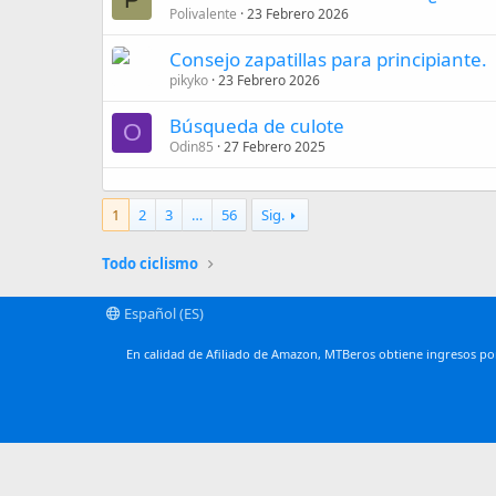
Polivalente
23 Febrero 2026
Consejo zapatillas para principiante.
pikyko
23 Febrero 2026
Búsqueda de culote
O
Odin85
27 Febrero 2025
1
2
3
…
56
Sig.
Todo ciclismo
Español (ES)
En calidad de Afiliado de Amazon, MTBeros obtiene ingresos por 