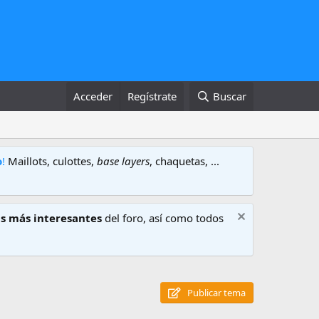
Acceder
Regístrate
Buscar
o
!
Maillots, culottes,
base layers
, chaquetas, ...
s más interesantes
del foro, así como todos
Publicar tema