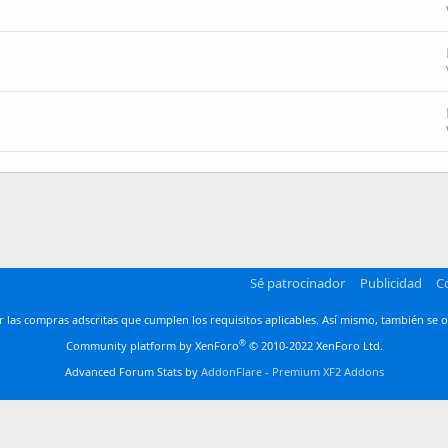
Sé patrocinador
Publicidad
C
las compras adscritas que cumplen los requisitos aplicables. Así mismo, también se o
®
Community platform by XenForo
© 2010-2022 XenForo Ltd.
Advanced Forum Stats by
AddonFlare - Premium XF2 Addons