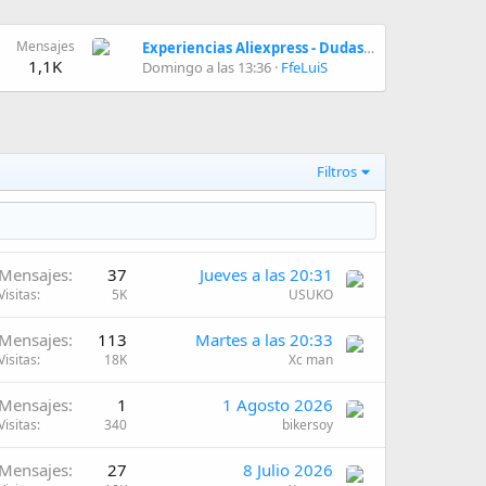
Mensajes
Experiencias Aliexpress - Dudas, comentarios y lo que os plazca
1,1K
Domingo a las 13:36
FfeLuiS
Filtros
Mensajes
37
Jueves a las 20:31
Visitas
5K
USUKO
Mensajes
113
Martes a las 20:33
Visitas
18K
Xc man
Mensajes
1
1 Agosto 2026
Visitas
340
bikersoy
Mensajes
27
8 Julio 2026