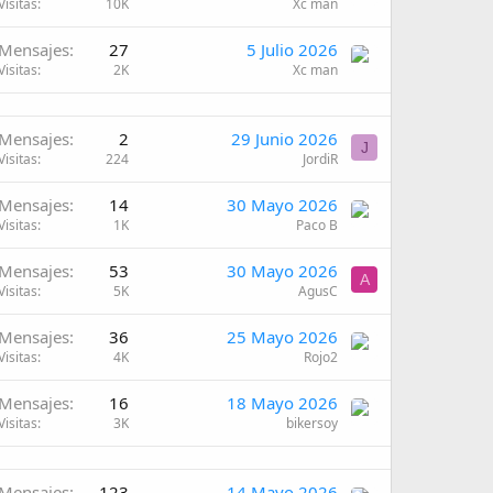
Visitas
10K
Xc man
Mensajes
27
5 Julio 2026
Visitas
2K
Xc man
Mensajes
2
29 Junio 2026
J
Visitas
224
JordiR
Mensajes
14
30 Mayo 2026
Visitas
1K
Paco B
Mensajes
53
30 Mayo 2026
A
Visitas
5K
AgusC
Mensajes
36
25 Mayo 2026
Visitas
4K
Rojo2
Mensajes
16
18 Mayo 2026
Visitas
3K
bikersoy
Mensajes
123
14 Mayo 2026