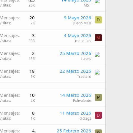
Visitas
26K
MST
Mensajes
20
9 Mayo 2026
D
Visitas
2K
Diego MTB
Mensajes
3
4 Mayo 2026
M
Visitas
333
meneillos
Mensajes
2
25 Marzo 2026
Visitas
456
Luises
Mensajes
18
22 Marzo 2026
Visitas
1K
Trastero
Mensajes
10
14 Marzo 2026
P
Visitas
2K
Polivalente
Mensajes
8
11 Marzo 2026
D
Visitas
1K
didizgz
Mensajes
4
25 Febrero 2026