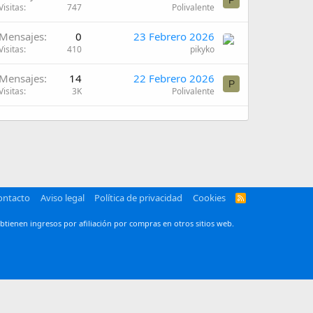
P
Visitas
747
Polivalente
Mensajes
0
23 Febrero 2026
Visitas
410
pikyko
Mensajes
14
22 Febrero 2026
P
Visitas
3K
Polivalente
ontacto
Aviso legal
Política de privacidad
Cookies
R
S
S
btienen ingresos por afiliación por compras en otros sitios web.