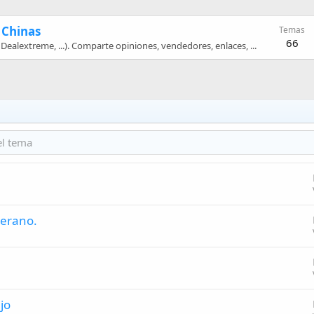
 Chinas
Temas
66
Dealextreme, ...). Comparte opiniones, vendedores, enlaces, ...
verano.
jo