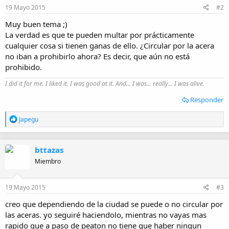
e
19 Mayo 2015
#2
s
:
Muy buen tema ;)
La verdad es que te pueden multar por prácticamente
cualquier cosa si tienen ganas de ello. ¿Circular por la acera
no iban a prohibirlo ahora? Es decir, que aún no está
prohibido.
I did it for me. I liked it. I was good at it. And... I was... really... I was alive.
Responder
R
Japegu
e
a
c
bttazas
c
i
Miembro
o
n
e
19 Mayo 2015
#3
s
:
creo que dependiendo de la ciudad se puede o no circular por
las aceras. yo seguiré haciendolo, mientras no vayas mas
rapido que a paso de peaton no tiene que haber ningun