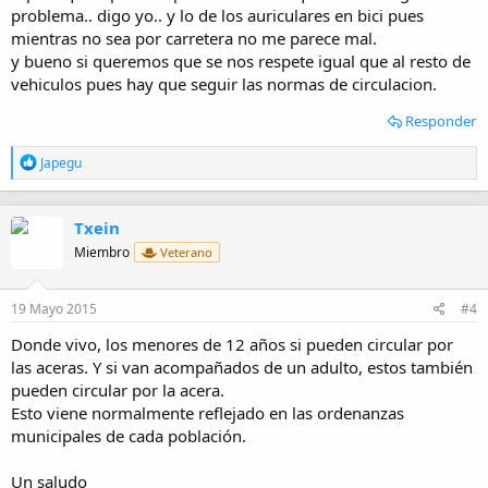
problema.. digo yo.. y lo de los auriculares en bici pues
mientras no sea por carretera no me parece mal.
y bueno si queremos que se nos respete igual que al resto de
vehiculos pues hay que seguir las normas de circulacion.
Responder
R
Japegu
e
a
c
Txein
c
i
Miembro
Veterano
o
n
e
19 Mayo 2015
#4
s
:
Donde vivo, los menores de 12 años si pueden circular por
las aceras. Y si van acompañados de un adulto, estos también
pueden circular por la acera.
Esto viene normalmente reflejado en las ordenanzas
municipales de cada población.
Un saludo