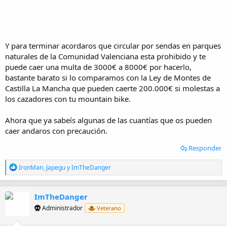
Y para terminar acordaros que circular por sendas en parques
naturales de la Comunidad Valenciana esta prohibido y te
puede caer una multa de 3000€ a 8000€ por hacerlo,
bastante barato si lo comparamos con la Ley de Montes de
Castilla La Mancha que pueden caerte 200.000€ si molestas a
los cazadores con tu mountain bike.
Ahora que ya sabeís algunas de las cuantías que os pueden
caer andaros con precaución.
Responder
R
IronMan
,
Japegu
y
ImTheDanger
e
a
c
ImTheDanger
c
i
Administrador
Veterano
o
n