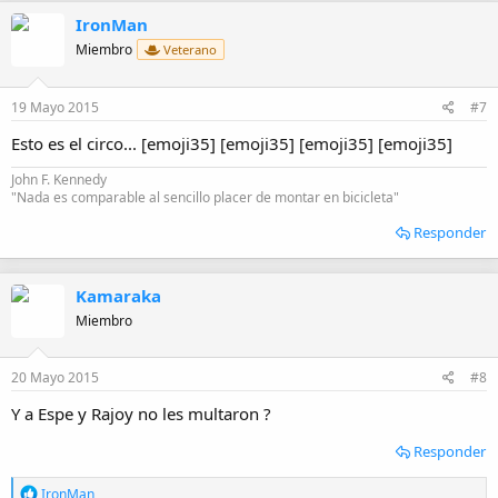
IronMan
Miembro
Veterano
19 Mayo 2015
#7
Esto es el circo... [emoji35] [emoji35] [emoji35] [emoji35]
John F. Kennedy
"Nada es comparable al sencillo placer de montar en bicicleta"
Responder
Kamaraka
Miembro
20 Mayo 2015
#8
Y a Espe y Rajoy no les multaron ?
Responder
R
IronMan