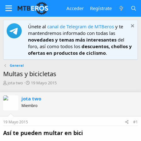
Acceder
Regístrate
Únete al
canal de Telegram de MTBeros
y te
mantendremos informado con todas las
novedades y temas más interesantes
del
foro, así como todos los
descuentos, chollos y
ofertas en productos de ciclismo
.
General
Multas y bicicletas
A
F
jota two
19 Mayo 2015
u
e
t
c
jota two
o
h
r
a
Miembro
d
e
19 Mayo 2015
#1
i
n
Así te pueden multar en bici
i
c