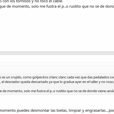
 con los tornillos y no toco el cable.
 que de momento, solo me fustra el p..o ruidito que no se de dond
o es un crujido, como golpecitos crlanc clanc cada vez que das pedalados 
e, el desviador queda descartado ya que lo gradue ayer en el taller y no roza 
ue de momento, solo me fustra el p..o ruidito que no se de donde viene.:and
momento puedes desmontar las bielas, limpiar y engrasarlas...por