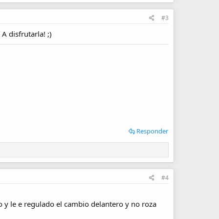
#3
 disfrutarla! ;)
Responder
#4
 y le e regulado el cambio delantero y no roza