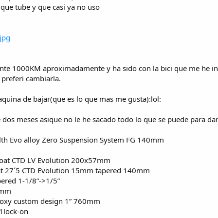
que tube y que casi ya no uso
e 1000KM aproximadamente y ha sido con la bici que me he inici
preferi cambiarla.
quina de bajar(que es lo que mas me gusta):lol:
 dos meses asique no le he sacado todo lo que se puede para dar
th Evo alloy Zero Suspension System FG 140mm
at CTD LV Evolution 200x57mm
t 27´5 CTD Evolution 15mm tapered 140mm
ered 1-1/8”->1/5”
0mm
xy custom design 1” 760mm
1lock-on