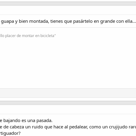
uapa y bien montada, tienes que pasártelo en grande con ella... A
lo placer de montar en bicicleta"
ue bajando es una pasada.
e de cabeza un ruido que hace al pedalear, como un crujijudo raro
rtiguador?