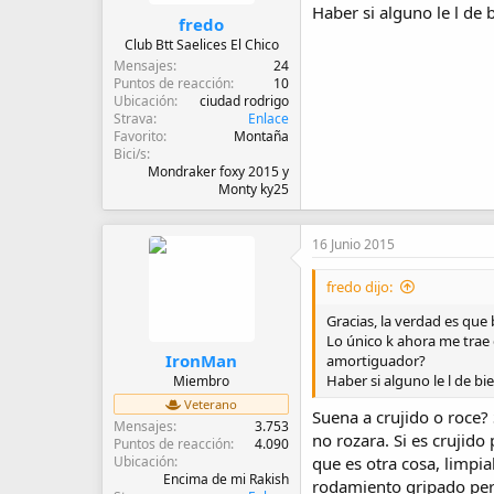
s
Haber si alguno le l de
:
fredo
Club Btt Saelices El Chico
Mensajes
24
Puntos de reacción
10
Ubicación
ciudad rodrigo
Strava
Enlace
Favorito
Montaña
Bici/s
Mondraker foxy 2015 y
Monty ky25
16 Junio 2015
fredo dijo:
Gracias, la verdad es que
Lo único k ahora me trae 
IronMan
amortiguador?
Haber si alguno le l de b
Miembro
Veterano
Suena a crujido o roce? 
Mensajes
3.753
no rozara. Si es crujido
Puntos de reacción
4.090
Ubicación
que es otra cosa, limpia
Encima de mi Rakish
rodamiento gripado pero