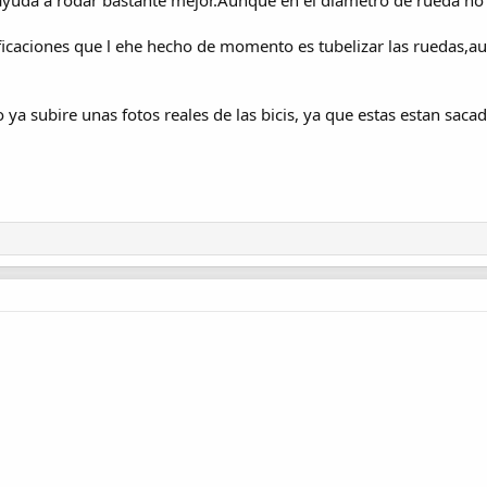
uda a rodar bastante mejor.Aunque en el diametro de rueda no
ficaciones que l ehe hecho de momento es tubelizar las ruedas,au
ya subire unas fotos reales de las bicis, ya que estas estan sacad