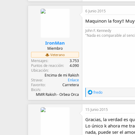
6 Junio 2015
Maquinon la foxy!! Muy g
John F. Kennedy
"Nada es comparable al sencil
IronMan
Miembro
Veterano
Mensajes
3.753
Puntos de reacción
4.090
Ubicación
Encima de mi Rakish
Strava
Enlace
Favorito
Carretera
Bici/s
R
fredo
MMR Rakish - Orbea Orca
e
a
c
15 Junio 2015
c
i
Gracias, la verdad es q
o
Lo único k ahora me tra
n
e
nada, puede ser el amo