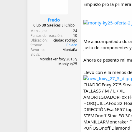
d
Empiezo pro la primera 
e
i
n
fredo
i
Club Btt Saelices El Chico
c
Mensajes
24
i
Puntos de reacción
10
o
Ubicación
ciudad rodrigo
Me a acompañado durant
Strava
Enlace
justa de componentes y 
Favorito
Montaña
Bici/s
Mondraker foxy 2015 y
Ahora os pesento mi ma
Monty ky25
Llevo con ella menos de
CUADROFoxy 27´5 Steal
TALLASS / M / L / XL
AMORTIGUADORFox Flo
HORQUILLAFox 32 Floa
DIRECCIÓNFsa Nº57 tap
STEMOnoff Stoic FG 3
MANILLARMondraker Fo
PUÑOSOnoff Diamond 