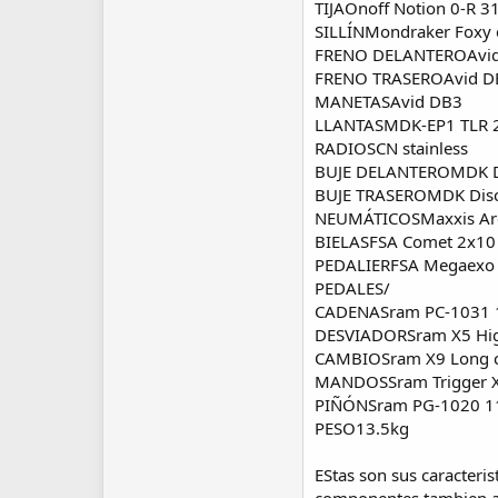
TIJAOnoff Notion 0-R
SILLÍNMondraker Foxy 
FRENO DELANTEROAvi
FRENO TRASEROAvid 
MANETASAvid DB3
LLANTASMDK-EP1 TLR 2
RADIOSCN stainless
BUJE DELANTEROMDK D
BUJE TRASEROMDK Dis
NEUMÁTICOSMaxxis Ard
BIELASFSA Comet 2x10
PEDALIERFSA Megaex
PEDALES/
CADENASram PC-1031 
DESVIADORSram X5 Hig
CAMBIOSram X9 Long c
MANDOSSram Trigger X
PIÑÓNSram PG-1020 11
PESO13.5kg
EStas son sus caracteris