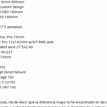
 31.6mm 400mm
custom design
d DB3 180mm
DB3 180mm
7´5 wheelset
isc Pro 15mm
c Pro 12x142mm w/DT RWS axle
ent wire 27´5x2.40
 36/22T
o 73mm
10s
h Direct Mount
age 10s
-5 2x10s
-36T 10s
ticas, He de decir que la diferencia mayo la he encontrado en las