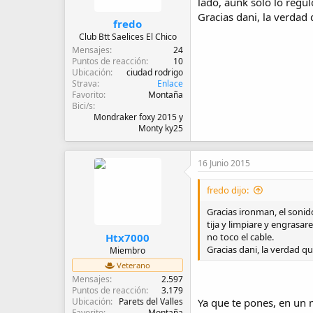
lado, aunk solo lo regulo
s
Gracias dani, la verdad
:
fredo
Club Btt Saelices El Chico
Mensajes
24
Puntos de reacción
10
Ubicación
ciudad rodrigo
Strava
Enlace
Favorito
Montaña
Bici/s
Mondraker foxy 2015 y
Monty ky25
16 Junio 2015
fredo dijo:
Gracias ironman, el sonid
tija y limpiare y engrasar
Htx7000
no toco el cable.
Gracias dani, la verdad q
Miembro
Veterano
Mensajes
2.597
Puntos de reacción
3.179
Ubicación
Parets del Valles
Ya que te pones, en un 
Favorito
Montaña