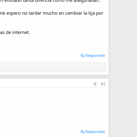
 h enotado tanta difencia como me aseguraban.
nk espero no tardar mucho en cambiar la tija por
as de internet.
Responder
#2
Responder