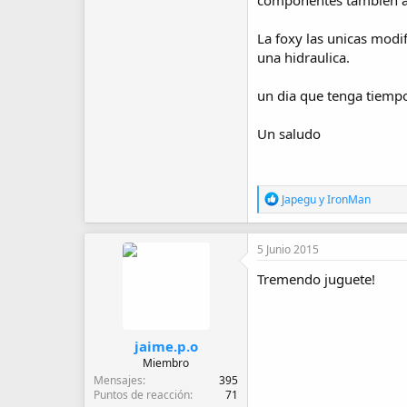
componentes tambien ay
La foxy las unicas modi
una hidraulica.
un dia que tenga tiempo 
Un saludo
R
Japegu
y
IronMan
e
a
c
5 Junio 2015
c
i
Tremendo juguete!
o
n
e
s
:
jaime.p.o
Miembro
Mensajes
395
Puntos de reacción
71