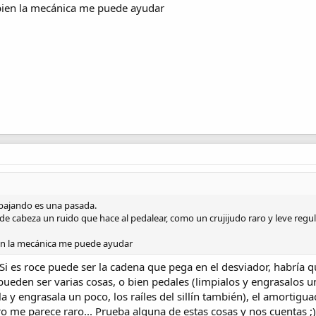
 bien la mecánica me puede ayudar
 bajando es una pasada.
de cabeza un ruido que hace al pedalear, como un crujijudo raro y leve regu
ien la mecánica me puede ayudar
Si es roce puede ser la cadena que pega en el desviador, habría q
 pueden ser varias cosas, o bien pedales (limpialos y engrasalos un
la y engrasala un poco, los raíles del sillín también), el amortigu
 me parece raro... Prueba alguna de estas cosas y nos cuentas ;)