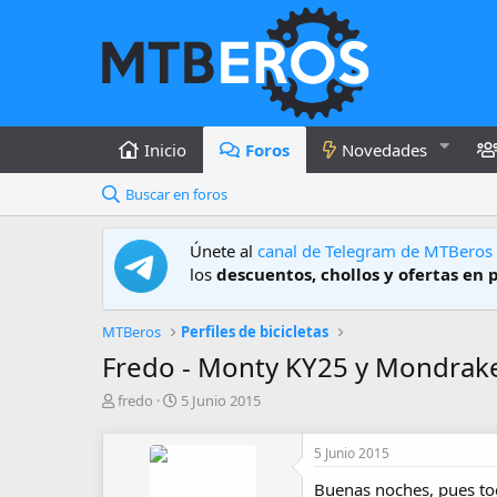
Inicio
Foros
Novedades
Buscar en foros
Únete al
canal de Telegram de MTBeros
los
descuentos, chollos y ofertas en 
MTBeros
Perfiles de bicicletas
Fredo - Monty KY25 y Mondrak
A
F
fredo
5 Junio 2015
u
e
t
c
5 Junio 2015
o
h
r
a
Buenas noches, pues toc