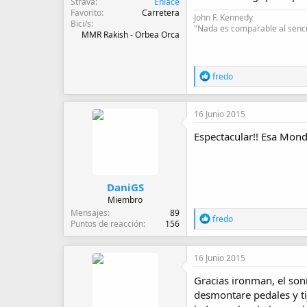
Strava
Enlace
Favorito
Carretera
John F. Kennedy
Bici/s
"Nada es comparable al sencil
MMR Rakish - Orbea Orca
R
fredo
e
a
c
16 Junio 2015
c
i
Espectacular!! Esa Mondr
o
n
e
s
:
DaniGS
Miembro
Mensajes
89
R
fredo
Puntos de reacción
156
e
a
c
16 Junio 2015
c
i
Gracias ironman, el son
o
desmontare pedales y ti
n
e