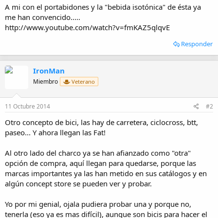
i
A mi con el portabidones y la "bebida isotónica" de ésta ya
o
me han convencido.....
http://www.youtube.com/watch?v=fmKAZ5qlqvE
Responder
IronMan
Miembro
Veterano
11 Octubre 2014
#2
Otro concepto de bici, las hay de carretera, ciclocross, btt,
paseo... Y ahora llegan las Fat!
Al otro lado del charco ya se han afianzado como "otra"
opción de compra, aquí llegan para quedarse, porque las
marcas importantes ya las han metido en sus catálogos y en
algún concept store se pueden ver y probar.
Yo por mi genial, ojala pudiera probar una y porque no,
tenerla (eso ya es mas difícil), aunque son bicis para hacer el