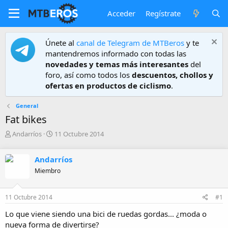
Acceder
Regístrate
Únete al
canal de Telegram de MTBeros
y te
mantendremos informado con todas las
novedades y temas más interesantes
del
foro, así como todos los
descuentos, chollos y
ofertas en productos de ciclismo
.
General
Fat bikes
A
F
Andarríos
11 Octubre 2014
u
e
t
c
Andarríos
o
h
r
a
Miembro
d
e
11 Octubre 2014
#1
i
n
Lo que viene siendo una bici de ruedas gordas... ¿moda o
i
nueva forma de divertirse?
c