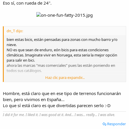
Eso sí, con rueda de 24".
dn_T dijo:
bien estas bicis, están pensadas para zonas con mucho barro y/o
nieve.
NO es que sean de enduro, eón bicis para estas condiciones
climáticas. Imaginate vivir en Noruega, esta seria la mejor opción
para salir en bici.
ahora las marcas "mas comerciales" pues las están poniendo en
todos sus catálogos.
Haz clic para expandir...
Si tuviese dinero, espacio y una pareja "comprensible " me
plantearía tener una
Hombre, está claro que en ese tipo de terrenos funcionarán
bien, pero vivimos en España...
Lo que sí está claro es que divertidas parecen serlo :-D
I did it for me. I liked it. I was good at it. And... I was... really... I was alive.
Responder