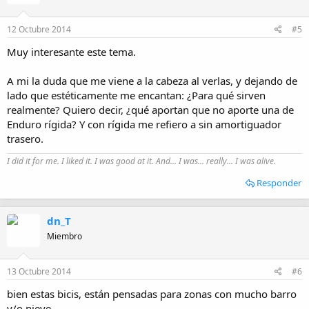
12 Octubre 2014
#5
Muy interesante este tema.
A mi la duda que me viene a la cabeza al verlas, y dejando de
lado que estéticamente me encantan: ¿Para qué sirven
realmente? Quiero decir, ¿qué aportan que no aporte una de
Enduro rígida? Y con rígida me refiero a sin amortiguador
trasero.
I did it for me. I liked it. I was good at it. And... I was... really... I was alive.
Responder
dn_T
Miembro
13 Octubre 2014
#6
bien estas bicis, están pensadas para zonas con mucho barro
y/o nieve.