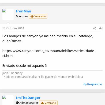
IronMan
Miembro
Veterano
12 Octubre 2014
#4
Los amigos de canyon ya las han metido en su catalogo,
guapísima!!
http://www.canyon.com/_es/mountainbikes/series/dude-
cf.html
Enviado desde mi aquaris 5
John F. Kennedy
"Nada es comparable al sencillo placer de montar en bicicleta"
Responder
ImTheDanger
Administrador
Veterano