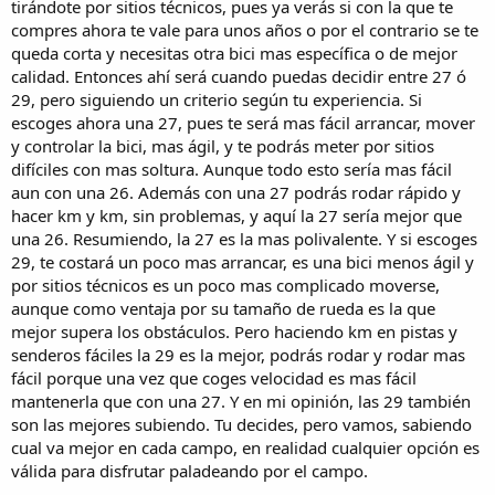
tirándote por sitios técnicos, pues ya verás si con la que te
compres ahora te vale para unos años o por el contrario se te
queda corta y necesitas otra bici mas específica o de mejor
calidad. Entonces ahí será cuando puedas decidir entre 27 ó
29, pero siguiendo un criterio según tu experiencia. Si
escoges ahora una 27, pues te será mas fácil arrancar, mover
y controlar la bici, mas ágil, y te podrás meter por sitios
difíciles con mas soltura. Aunque todo esto sería mas fácil
aun con una 26. Además con una 27 podrás rodar rápido y
hacer km y km, sin problemas, y aquí la 27 sería mejor que
una 26. Resumiendo, la 27 es la mas polivalente. Y si escoges
29, te costará un poco mas arrancar, es una bici menos ágil y
por sitios técnicos es un poco mas complicado moverse,
aunque como ventaja por su tamaño de rueda es la que
mejor supera los obstáculos. Pero haciendo km en pistas y
senderos fáciles la 29 es la mejor, podrás rodar y rodar mas
fácil porque una vez que coges velocidad es mas fácil
mantenerla que con una 27. Y en mi opinión, las 29 también
son las mejores subiendo. Tu decides, pero vamos, sabiendo
cual va mejor en cada campo, en realidad cualquier opción es
válida para disfrutar paladeando por el campo.