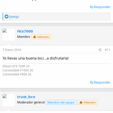
Responder
R
Japegu
e
a
c
Htx7000
c
i
Miembro
Veterano
o
n
e
7 Enero 2016
#11
s
:
Te llevas una buena bici...a disfrutarla!
Ghost HTX 7000 29
Cannondale F1000 26
Cannondale F800 26
Responder
trust_bcn
Moderador general
Miembro del equipo
Veterano