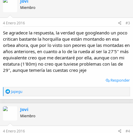
Jovi
Miembro
4 Enero 2016
#3
Se agradece la respuesta, la verdad que googleando un poco
critican bastante la horquilla que están montando en esa
orbea ahora, que por lo visto son peores que las montadas en
años anteriores, en cuanto a lo de la rueda al ser la 27'5" más
equivalente creo que me decantaré por ella, aunque con mi
estatura (1'80m) no creo que tuviese problemas con las de
29", aunque temería las cuestas creo jeje
Responder
R
Japegu
e
a
c
Jovi
c
i
Miembro
o
n
e
4 Enero 2016
#4