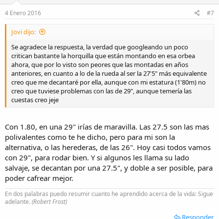
n
e
4 Enero 2016
#7
s
:
Jovi dijo:
Se agradece la respuesta, la verdad que googleando un poco
critican bastante la horquilla que están montando en esa orbea
ahora, que por lo visto son peores que las montadas en años
anteriores, en cuanto a lo de la rueda al ser la 27'5" más equivalente
creo que me decantaré por ella, aunque con mi estatura (1'80m) no
creo que tuviese problemas con las de 29", aunque temería las
cuestas creo jeje
Con 1.80, en una 29" irías de maravilla. Las 27.5 son las mas
polivalentes como te he dicho, pero para mi son la
alternativa, o las herederas, de las 26". Hoy casi todos vamos
con 29", para rodar bien. Y si algunos les llama su lado
salvaje, se decantan por una 27.5", y doble a ser posible, para
poder cafrear mejor.
En dos palabras puedo resumir cuanto he aprendido acerca de la vida: Sigue
adelante.
(Robert Frost)
Responder