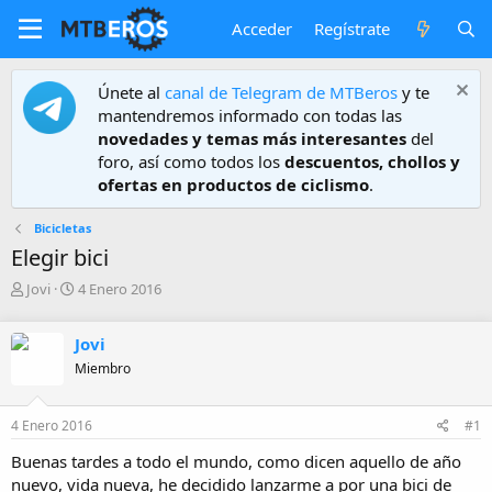
Acceder
Regístrate
Únete al
canal de Telegram de MTBeros
y te
mantendremos informado con todas las
novedades y temas más interesantes
del
foro, así como todos los
descuentos, chollos y
ofertas en productos de ciclismo
.
Bicicletas
Elegir bici
A
F
Jovi
4 Enero 2016
u
e
t
c
Jovi
o
h
r
a
Miembro
d
e
4 Enero 2016
#1
i
n
Buenas tardes a todo el mundo, como dicen aquello de año
i
nuevo, vida nueva, he decidido lanzarme a por una bici de
c