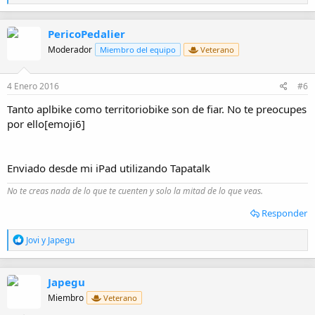
e
a
c
PericoPedalier
c
i
Moderador
Miembro del equipo
Veterano
o
n
e
4 Enero 2016
#6
s
:
Tanto aplbike como territoriobike son de fiar. No te preocupes
por ello[emoji6]
Enviado desde mi iPad utilizando Tapatalk
No te creas nada de lo que te cuenten y solo la mitad de lo que veas.
Responder
R
Jovi
y
Japegu
e
a
c
Japegu
c
i
Miembro
Veterano
o