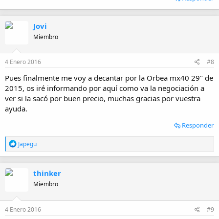
Jovi
Miembro
4 Enero 2016
#8
Pues finalmente me voy a decantar por la Orbea mx40 29" de
2015, os iré informando por aquí como va la negociación a
ver si la sacó por buen precio, muchas gracias por vuestra
ayuda.
Responder
R
Japegu
e
a
c
thinker
c
i
Miembro
o
n
e
4 Enero 2016
#9
s