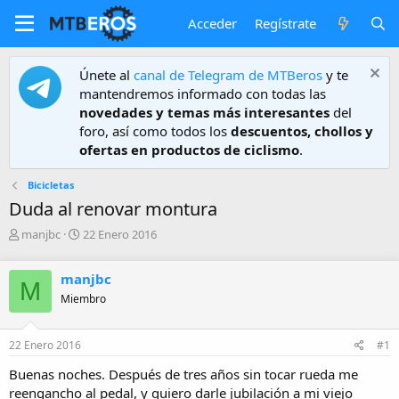
Acceder
Regístrate
Únete al
canal de Telegram de MTBeros
y te
mantendremos informado con todas las
novedades y temas más interesantes
del
foro, así como todos los
descuentos, chollos y
ofertas en productos de ciclismo
.
Bicicletas
Duda al renovar montura
A
F
manjbc
22 Enero 2016
u
e
t
c
manjbc
o
h
M
r
a
Miembro
d
e
22 Enero 2016
#1
i
n
Buenas noches. Después de tres años sin tocar rueda me
i
reengancho al pedal, y quiero darle jubilación a mi viejo
c