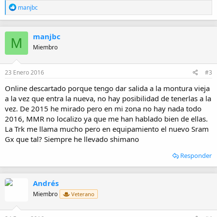
R
manjbc
e
a
c
manjbc
c
M
i
Miembro
o
n
e
23 Enero 2016
#3
s
:
Online descartado porque tengo dar salida a la montura vieja
a la vez que entra la nueva, no hay posibilidad de tenerlas a la
vez. De 2015 he mirado pero en mi zona no hay nada todo
2016, MMR no localizo ya que me han hablado bien de ellas.
La Trk me llama mucho pero en equipamiento el nuevo Sram
Gx que tal? Siempre he llevado shimano
Responder
Andrés
Miembro
Veterano