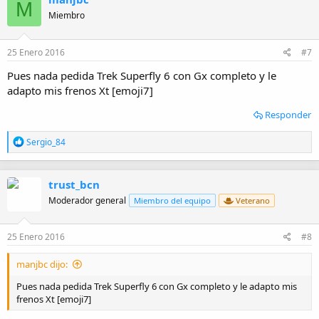
c
M
i
Miembro
o
n
e
25 Enero 2016
#7
s
:
Pues nada pedida Trek Superfly 6 con Gx completo y le
adapto mis frenos Xt [emoji7]
Responder
R
Sergio_84
e
a
c
trust_bcn
c
i
Moderador general
Miembro del equipo
Veterano
o
n
e
25 Enero 2016
#8
s
:
manjbc dijo:
Pues nada pedida Trek Superfly 6 con Gx completo y le adapto mis
frenos Xt [emoji7]