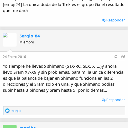
[emoji24] La unica duda de la Trek es el grupo Gx el resultado
que me dará
Responder
Sergio_84
Miembro
24 Enero 2016
#6
Yo siempre he llevado shimano (STX-RC, SLX, XT...)y ahora
llevo Sram X7-X9 y sin problemas, para mi la unica diferencia
es que la palanca de bajar en Shimano funciona en las 2
direcciones y el Sram solo en una, y que Shimano podias
subir hasta 3 piñones y Sram hasta 5, por lo demas...
Responder
R
manjbc
e
a
c
manjbc