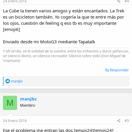
24 Enero 2016
#4
La Cube la tienen varios amigos y están encantados. La Trek
es un bicicleton también. Yo cogería la que te entre más por
los ojos, cuestión de feeling q eso tb es muy importante
[emoji6]
Enviado desde mi MotoG3 mediante Tapatalk
Y allí arriba, en la soledad
de la
cumbre
, entre los enhiestos y duros peñascos,
un silencio divino, un silencio recreador. Silencio sobre todo (Don Miguel de
Unamuno)
Responder
R
manjbc
e
a
c
manjbc
c
M
i
Miembro
o
n
e
24 Enero 2016
#5
s
:
Ese el problema me entran las dos [emoji24][emoji24]