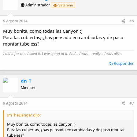
Administrador
Veterano
9 Agosto 2014
#6
Muy bonita, como todas las Canyon :)
Para las cubiertas, ¿has pensado en cambiarlas y de paso
montar tubeless?
I did it for me. I liked it. I was good at it. And... I was... really... I was alive.
Responder
dn_T
Miembro
9 Agosto 2014
#7
ImTheDanger dijo:
Muy bonita, como todas las Canyon :)
Para las cubiertas, ¿has pensado en cambiarlas y de paso montar
tubeless?