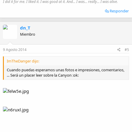
I did it for me. I liked it. I was good at it. And... I was... really... I was alive.
Responder
dn_T
Miembro
9 Agosto 2014
#5
ImTheDanger dijo:
Cuando puedas esperamos unas fotos e impresiones, comentarios,
... Será un placer leer sobre la Canyon :ok: