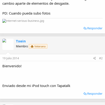
i
cambio aparte de elementos de desgaste.
o
PD: Cuando pueda subo fotos
Responder
Txein
Miembro
Veterano
19 Julio 2014
#2
Bienvenido!
Enviado desde mi iPod touch con Tapatalk
Responder