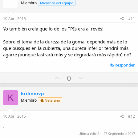
o
n
Miembro
Miembro del equipo
t
v
e
o
10 Abril 2015
#11
t
Yo también creía que lo de los TPIs era al revés!
e
Sobre el tema de la dureza de la goma, depende más de lo
que busques en la cubierta, una dureza inferior tendrá más
agarre (aunque lastrará más y se degradará más rápido) no?
Responder
U
D
0
p
o
v
w
krilinmvp
K
o
n
Miembro
Veterano
t
v
e
o
10 Abril 2015
#12
t
.
e
Última edición:
27 Septiembre 2017