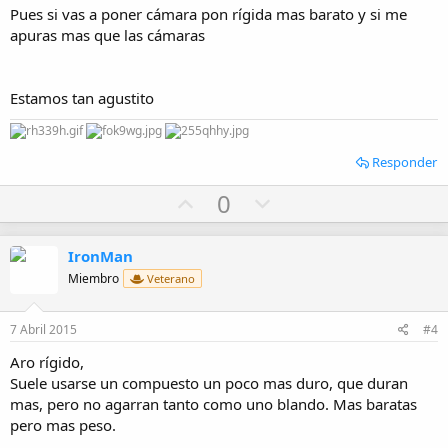
Pues si vas a poner cámara pon rígida mas barato y si me
e
apuras mas que las cámaras
Estamos tan agustito
Responder
U
D
0
p
o
v
w
IronMan
o
n
Miembro
Veterano
t
v
e
o
7 Abril 2015
#4
t
Aro rígido,
e
Suele usarse un compuesto un poco mas duro, que duran
mas, pero no agarran tanto como uno blando. Mas baratas
pero mas peso.