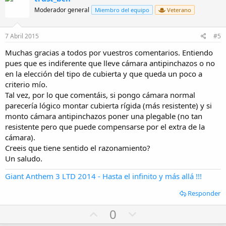
o
n
Moderador general
Miembro del equipo
Veterano
t
v
e
o
7 Abril 2015
#5
t
Muchas gracias a todos por vuestros comentarios. Entiendo
e
pues que es indiferente que lleve cámara antipinchazos o no
en la elección del tipo de cubierta y que queda un poco a
criterio mío.
Tal vez, por lo que comentáis, si pongo cámara normal
parecería lógico montar cubierta rígida (más resistente) y si
monto cámara antipinchazos poner una plegable (no tan
resistente pero que puede compensarse por el extra de la
cámara).
Creeis que tiene sentido el razonamiento?
Un saludo.
Giant Anthem 3 LTD 2014 - Hasta el infinito y más allá !!!
Responder
U
D
0
p
o