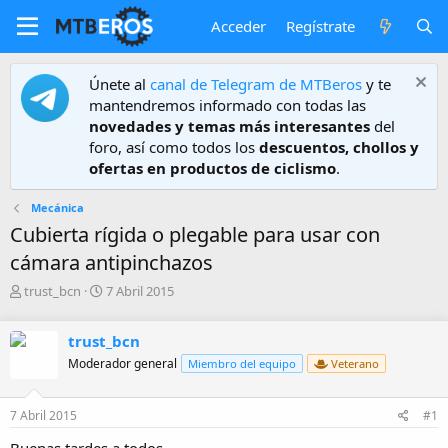
Acceder
Regístrate
Únete al
canal de Telegram de MTBeros
y te
mantendremos informado con todas las
novedades y temas más interesantes
del
foro, así como todos los
descuentos, chollos y
ofertas en productos de ciclismo
.
Mecánica
Cubierta rígida o plegable para usar con
cámara antipinchazos
A
F
trust_bcn
7 Abril 2015
u
e
t
c
trust_bcn
o
h
r
a
Moderador general
Miembro del equipo
Veterano
d
e
7 Abril 2015
#1
i
n
Buenas tardes a todos,