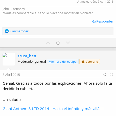
Última edición:
9 Abril 2015
John F. Kennedy
"Nada es comparable al sencillo placer de montar en bicicleta"
Responder
R
juanmaroger
e
a
U
D
0
c
p
o
c
i
v
w
trust_bcn
o
o
n
n
Moderador general
Miembro del equipo
Veterano
e
t
v
s
e
o
:
8 Abril 2015
#7
t
Genial. Gracias a todos por las explicaciones. Ahora sólo falta
e
decidir la cubierta...
Un saludo
Giant Anthem 3 LTD 2014 - Hasta el infinito y más allá !!!