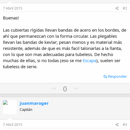
7 Abril 2015
#2
Buenas!
Las cubiertas rígidas llevan bandas de acero en los bordes, de
ahí que permanezcan con la forma circular. Las plegables
llevan las bandas de kevlar; pesan menos y es material más
resistente, además de que es más facil talonarlas a la llanta,
con lo que son mas adecuadas para tubeless. De hecho
muchas de ellas, si no todas (eso se me
Escapa
), suelen ser
tubeless de serie.
Responder
U
D
0
p
o
v
w
juanmaroger
o
n
Capitán
t
v
e
o
7 Abril 2015
#3
t