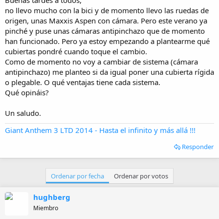
i
no llevo mucho con la bici y de momento llevo las ruedas de
c
i
origen, unas Maxxis Aspen con cámara. Pero este verano ya
o
pinché y puse unas cámaras antipinchazo que de momento
han funcionado. Pero ya estoy empezando a plantearme qué
cubiertas pondré cuando toque el cambio.
Como de momento no voy a cambiar de sistema (cámara
antipinchazo) me planteo si da igual poner una cubierta rígida
o plegable. O qué ventajas tiene cada sistema.
Qué opináis?
Un saludo.
Giant Anthem 3 LTD 2014 - Hasta el infinito y más allá !!!
Responder
Ordenar por fecha
Ordenar por votos
hughberg
Miembro