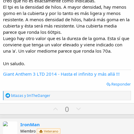
creo que no es exactamente como indicabas.
El tpi es la densidad de hilos. A mayor densidad, hay menos
gomo en la cubierta y por lo tanto es más ligera y menos
resistente. A menos densidad de hilos, habrá más goma en la
cubierta y ésta será más resistente. Una cubierta media
parece que ronda los 60tpis.
Luego hay otro valor que es la dureza de la goma. Esta sí que
conviene que tenga un valor elevado y viene indicado con
una 'a'. Un valor mediome parece que ronda los 70a.
Un saludo.
Giant Anthem 3 LTD 2014 - Hasta el infinito y más allá !!!
Responder
R
bttazas
y
ImTheDanger
e
a
U
D
0
c
p
o
c
i
v
w
o
IronMan
o
n
n
Miembro
Veterano
e