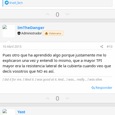
R
trust_bcn
e
a
U
D
0
c
p
o
c
i
v
w
o
ImTheDanger
o
n
n
Administrador
Veterano
e
t
v
s
e
o
:
10 Abril 2015
#10
t
Pues otro que ha aprendido algo porque justamente me lo
e
explicaron una vez y entendí lo mismo, que a mayor TPI
mayor era la resistencia lateral de la cubierta cuando veo que
decís vosotros que NO es así.
I did it for me. I liked it. I was good at it. And... I was... really... I was alive.
Responder
U
D
0
p
o
v
w
Yast