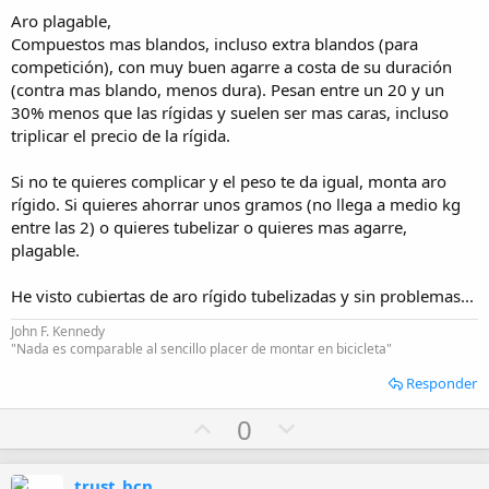
Aro plagable,
Compuestos mas blandos, incluso extra blandos (para
competición), con muy buen agarre a costa de su duración
(contra mas blando, menos dura). Pesan entre un 20 y un
30% menos que las rígidas y suelen ser mas caras, incluso
triplicar el precio de la rígida.
Si no te quieres complicar y el peso te da igual, monta aro
rígido. Si quieres ahorrar unos gramos (no llega a medio kg
entre las 2) o quieres tubelizar o quieres mas agarre,
plagable.
He visto cubiertas de aro rígido tubelizadas y sin problemas...
John F. Kennedy
"Nada es comparable al sencillo placer de montar en bicicleta"
Responder
U
D
0
p
o
v
w
trust_bcn