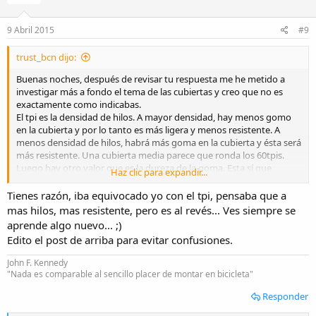
t
v
s
e
o
:
9 Abril 2015
#9
t
e
trust_bcn dijo:
Buenas noches, después de revisar tu respuesta me he metido a
investigar más a fondo el tema de las cubiertas y creo que no es
exactamente como indicabas.
El tpi es la densidad de hilos. A mayor densidad, hay menos gomo
en la cubierta y por lo tanto es más ligera y menos resistente. A
menos densidad de hilos, habrá más goma en la cubierta y ésta será
más resistente. Una cubierta media parece que ronda los 60tpis.
Luego hay otro valor que es la dureza de la goma. Esta sí que
Haz clic para expandir...
conviene que tenga un valor elevado y viene indicado con una 'a'.
Un valor mediome parece que ronda los 70a.
Tienes razón, iba equivocado yo con el tpi, pensaba que a
mas hilos, mas resistente, pero es al revés... Ves siempre se
Un saludo.
aprende algo nuevo... ;)
Edito el post de arriba para evitar confusiones.
John F. Kennedy
"Nada es comparable al sencillo placer de montar en bicicleta"
Responder