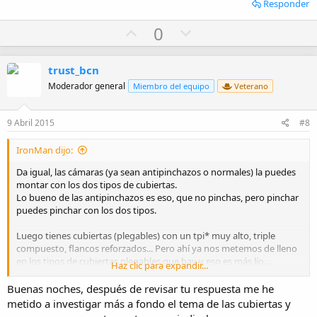
Responder
U
D
0
p
o
v
w
trust_bcn
o
n
Moderador general
Miembro del equipo
Veterano
t
v
e
o
9 Abril 2015
#8
t
e
IronMan dijo:
Da igual, las cámaras (ya sean antipinchazos o normales) la puedes
montar con los dos tipos de cubiertas.
Lo bueno de las antipinchazos es eso, que no pinchas, pero pinchar
puedes pinchar con los dos tipos.
Luego tienes cubiertas (plegables) con un tpi* muy alto, triple
compuesto, flancos reforzados... Pero ahí ya nos metemos de lleno
en los tipos de cubiertas plegables que hay y eso es más lío...
Haz clic para expandir...
* tpi es el numero de hilos que llevan las gomas de los neumáticos,
Buenas noches, después de revisar tu respuesta me he
a mas alto, mas hilos y mas resistente la goma ;)
metido a investigar más a fondo el tema de las cubiertas y