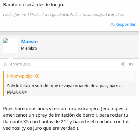
Barato no será, desde luego...
I did it for me. I liked it. I was good at it. And... I was... really... I was alive.
Responder
Maesm
Miembro
28 Febrero 2015
#11
krilinmvp dijo:
Solo le falta un surtidor que te vaya rociando de agua y barro...
jajajjajajaja
Pues hace unos años vi en un foro extranjero (era ingles o
americano) un spray de imitación de barro!!, para rociar tu
flamante X5 con llantas de 21" y hacerte el machito con tus
vecinos! (y os juro que era verdad!).