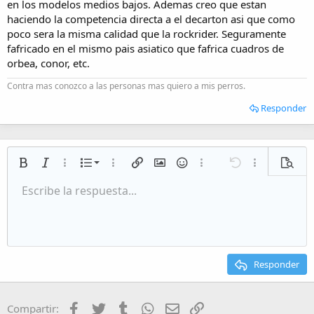
en los modelos medios bajos. Ademas creo que estan
haciendo la competencia directa a el decarton asi que como
poco sera la misma calidad que la rockrider. Seguramente
fafricado en el mismo pais asiatico que fafrica cuadros de
orbea, conor, etc.
Contra mas conozco a las personas mas quiero a mis perros.
Responder
Lista numerada
Negrita
Cursiva
Más opciones…
Lista
Más opciones…
Insertar enlace
Insertar imagen
Emoticonos
Más opciones…
Deshacer
Más opciones
Vista p
Lista desordenada
Escribe la respuesta...
Alineación izquierda
9
Normal
Guardar borrador
Arial
Tamaño del texto
Alineamiento
Citar
Rehacer
Multimedia
Cambiar a código BB
Color de texto
Paragraph format
Insert table
Eliminar formato
Fuente
Insert horizontal line
Borradores
Tachado
Spoiler
Subrayado
Código
Código en línea
Inline spoiler
Aumentar sangría
10
Eliminar borrador
Alineación centrada
Heading 1
Book Antiqua
Disminuir sangría
12
Courier New
Alineación derecha
Heading 2
15
Georgia
Justify text
Responder
Heading 3
18
Tahoma
22
Times New Roman
Facebook
Twitter
Tumblr
WhatsApp
Email
Enlace
Compartir: