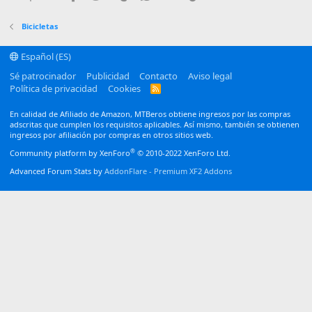
26
Trebuchet MS
Verdana
Bicicletas
Español (ES)
Sé patrocinador
Publicidad
Contacto
Aviso legal
Política de privacidad
Cookies
R
S
S
En calidad de Afiliado de Amazon, MTBeros obtiene ingresos por las compras
adscritas que cumplen los requisitos aplicables. Así mismo, también se obtienen
ingresos por afiliación por compras en otros sitios web.
®
Community platform by XenForo
© 2010-2022 XenForo Ltd.
Advanced Forum Stats by
AddonFlare - Premium XF2 Addons