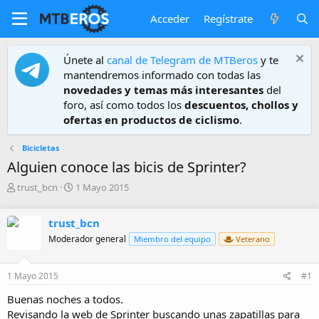
Acceder
Regístrate
Únete al
canal de Telegram de MTBeros
y te
mantendremos informado con todas las
novedades y temas más interesantes
del
foro, así como todos los
descuentos, chollos y
ofertas en productos de ciclismo
.
Bicicletas
Alguien conoce las bicis de Sprinter?
A
F
trust_bcn
1 Mayo 2015
u
e
t
c
trust_bcn
o
h
r
a
Moderador general
Miembro del equipo
Veterano
d
e
1 Mayo 2015
#1
i
n
Buenas noches a todos.
i
Revisando la web de Sprinter buscando unas zapatillas para
c