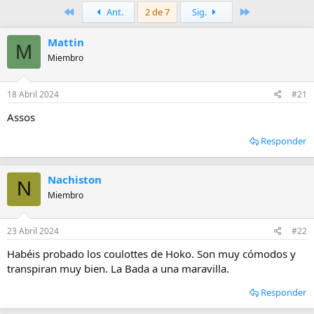
t
c
Primero
Último
Ant.
2 de 7
Sig.
o
h
r
a
Mattin
d
M
e
Miembro
i
n
i
18 Abril 2024
#21
c
Assos
i
o
Responder
Nachiston
N
Miembro
23 Abril 2024
#22
Habéis probado los coulottes de Hoko. Son muy cómodos y
transpiran muy bien. La Bada a una maravilla.
Responder