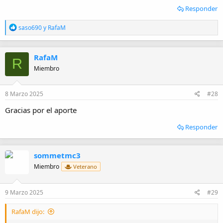
Responder
R
saso690
y
RafaM
e
a
c
RafaM
c
R
i
Miembro
o
n
e
8 Marzo 2025
#28
s
:
Gracias por el aporte
Responder
sommetmc3
Miembro
Veterano
9 Marzo 2025
#29
RafaM dijo: