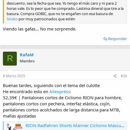
descuento, sea la fecha que sea. Yo tengo el más caro y ni para 2
horas vale. Es lo peor que he comprado. Lastima dineral que tire a la
basura. Compra GOBIC, que no te engañen con esa basura de
Siroko
por muy patrocinados que estén
Viendo las gafas... No me sorprende.
Responder
RafaM
R
Miembro
8 Marzo 2025
#26
Buenas tardes, siguiendo con el tema del culotte
He encontrado esto en
Aliexpress
:
52,39€ | Pantalones cortos de Ciclismo RION para hombre,
pantalones cortos con pechera, interfaz elástica, cojín,
pantalones cortos acolchados de larga distancia para MTB,
mallas ajustadas
RION Radfahren Shorts Männer Ciclismo Masculina Trägerhose Elastische Interface Kissen Fern MTB Gepolsterte Shorts Strumpfhosen Slim Fit - AliExpress 18