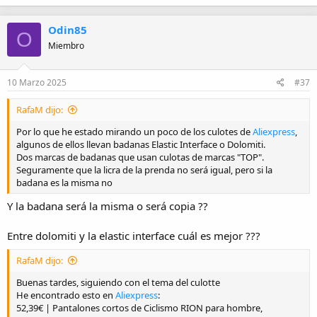
Odin85
O
Miembro
10 Marzo 2025
#37
RafaM dijo:
Por lo que he estado mirando un poco de los culotes de
Aliexpress
,
algunos de ellos llevan badanas Elastic Interface o Dolomiti.
Dos marcas de badanas que usan culotas de marcas "TOP".
Seguramente que la licra de la prenda no será igual, pero si la
badana es la misma no
Y la badana será la misma o será copia ??
Entre dolomiti y la elastic interface cuál es mejor ???
RafaM dijo:
Buenas tardes, siguiendo con el tema del culotte
He encontrado esto en
Aliexpress
:
52,39€ | Pantalones cortos de Ciclismo RION para hombre,