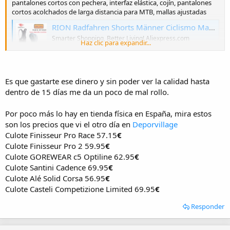
pantalones cortos con pechera, interfaz elástica, cojín, pantalones
cortos acolchados de larga distancia para MTB, mallas ajustadas
RION Radfahren Shorts Männer Ciclismo Masculina Trägerhose Elastische Interface Kissen Fern MTB Gepolsterte Shorts Strumpfhosen Slim Fit - AliExpress 18
Smarter Shopping, Better Living! Aliexpress.com
Haz clic para expandir...
a.aliexpress.com
A ver qué os parece ☺️
Es que gastarte ese dinero y sin poder ver la calidad hasta
dentro de 15 días me da un poco de mal rollo.
Por poco más lo hay en tienda física en España, mira estos
son los precios que vi el otro día en
Deporvillage
Culote Finisseur Pro Race 57.15
€
Culote Finisseur Pro 2 59.95
€
Culote GOREWEAR c5 Optiline 62.95
€
Culote Santini Cadence 69.95
€
Culote Alé Solid Corsa 56.95
€
Culote Casteli Competizione Limited 69.95
€
Responder