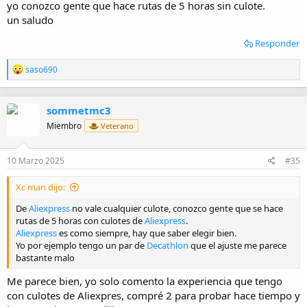
yo conozco gente que hace rutas de 5 horas sin culote.
un saludo
Responder
R
saso690
e
a
c
sommetmc3
c
i
Miembro
Veterano
o
n
e
10 Marzo 2025
#35
s
:
Xc man dijo:
De
Aliexpress
no vale cualquier culote, conozco gente que se hace
rutas de 5 horas con culotes de
Aliexpress
.
Aliexpress
es como siempre, hay que saber elegir bien.
Yo por ejemplo tengo un par de
Decathlon
que el ajuste me parece
bastante malo
Me parece bien, yo solo comento la experiencia que tengo
con culotes de Aliexpres, compré 2 para probar hace tiempo y