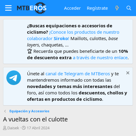
Acceder
Regístrate
¿Buscas equipaciones o accesorios de
ciclismo?
¡Conoce los productos de nuestro
colaborador
Siroko
!
Maillots, culottes,
base
layers
, chaquetas, ...
🏆 Recuerda que puedes beneficiarte de un
10%
de descuento extra
a través de nuestro enlace
.
Únete al
canal de Telegram de MTBeros
y te
mantendremos informado con todas las
novedades y temas más interesantes
del
foro, así como todos los
descuentos, chollos y
ofertas en productos de ciclismo
.
Equipación y Accesorios
A vueltas con el culotte
A
F
Daisek
17 Abril 2024
u
e