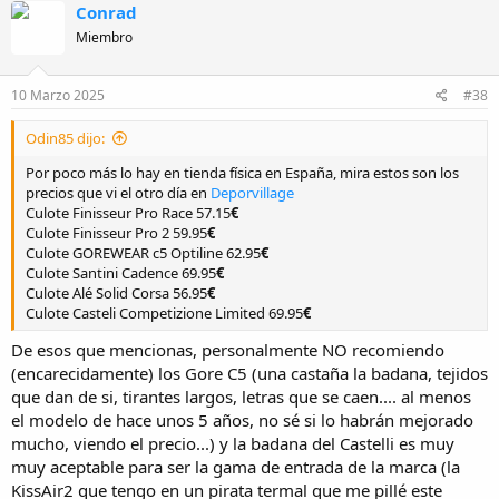
Conrad
Miembro
10 Marzo 2025
#38
Odin85 dijo:
Por poco más lo hay en tienda física en España, mira estos son los
precios que vi el otro día en
Deporvillage
Culote Finisseur Pro Race 57.15
€
Culote Finisseur Pro 2 59.95
€
Culote GOREWEAR c5 Optiline 62.95
€
Culote Santini Cadence 69.95
€
Culote Alé Solid Corsa 56.95
€
Culote Casteli Competizione Limited 69.95
€
De esos que mencionas, personalmente NO recomiendo
(encarecidamente) los Gore C5 (una castaña la badana, tejidos
que dan de si, tirantes largos, letras que se caen.... al menos
el modelo de hace unos 5 años, no sé si lo habrán mejorado
mucho, viendo el precio...) y la badana del Castelli es muy
muy aceptable para ser la gama de entrada de la marca (la
KissAir2 que tengo en un pirata termal que me pillé este