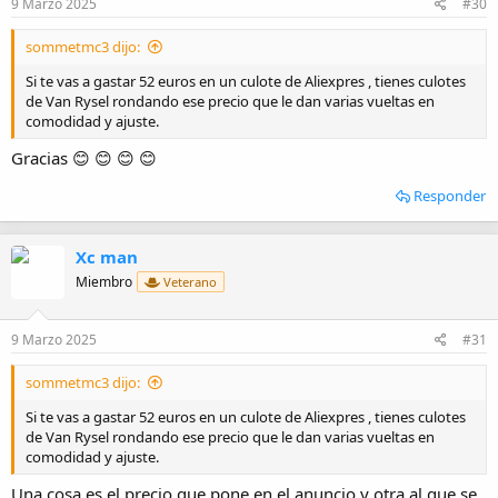
9 Marzo 2025
#30
s
:
sommetmc3 dijo:
Si te vas a gastar 52 euros en un culote de Aliexpres , tienes culotes
de Van Rysel rondando ese precio que le dan varias vueltas en
comodidad y ajuste.
Gracias 😊 😊 😊 😊
Responder
Xc man
Miembro
Veterano
9 Marzo 2025
#31
sommetmc3 dijo:
Si te vas a gastar 52 euros en un culote de Aliexpres , tienes culotes
de Van Rysel rondando ese precio que le dan varias vueltas en
comodidad y ajuste.
Una cosa es el precio que pone en el anuncio y otra al que se