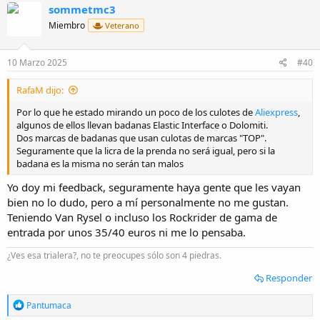
sommetmc3
Miembro
Veterano
10 Marzo 2025
#40
RafaM dijo:
Por lo que he estado mirando un poco de los culotes de
Aliexpress
,
algunos de ellos llevan badanas Elastic Interface o Dolomiti.
Dos marcas de badanas que usan culotas de marcas "TOP".
Seguramente que la licra de la prenda no será igual, pero si la
badana es la misma no serán tan malos
Yo doy mi feedback, seguramente haya gente que les vayan
bien no lo dudo, pero a mí personalmente no me gustan.
Teniendo Van Rysel o incluso los Rockrider de gama de
entrada por unos 35/40 euros ni me lo pensaba.
¿Ves esa trialera?, no te preocupes sólo son 4 piedras.
Responder
R
Pantumaca
e