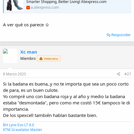
Smarter Shopping, Better Living! Aliexpress.com
a.aliexpress.com
A ver qué os parece ☺️
Responder
Xc man
Miembro
Veterano
8 Marzo 2025
#27
Si la badana es buena,.y no te importa que sea un poco corto
de para, es un buen culote.
Yo compré uno con badana roja y al año y medio la badana
estaba "desmontada", pero como me costó 15€ tampoco le di
importancia.
De los spexcell también hablan bastante bien.
BH Lynx Evo LT 8.0
KTM Gravelator Master