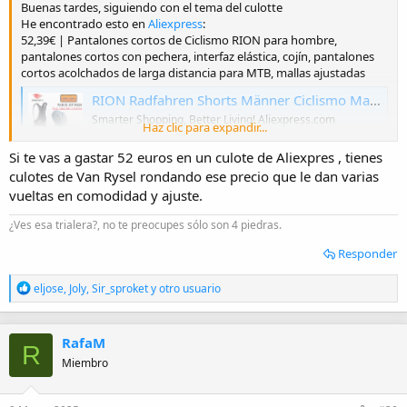
Buenas tardes, siguiendo con el tema del culotte
He encontrado esto en
Aliexpress
:
52,39€ | Pantalones cortos de Ciclismo RION para hombre,
pantalones cortos con pechera, interfaz elástica, cojín, pantalones
cortos acolchados de larga distancia para MTB, mallas ajustadas
RION Radfahren Shorts Männer Ciclismo Masculina Trägerhose Elastische Interface Kissen Fern MTB Gepolsterte Shorts Strumpfhosen Slim Fit - AliExpress 18
Smarter Shopping, Better Living! Aliexpress.com
Haz clic para expandir...
a.aliexpress.com
Si te vas a gastar 52 euros en un culote de Aliexpres , tienes
culotes de Van Rysel rondando ese precio que le dan varias
A ver qué os parece ☺️
vueltas en comodidad y ajuste.
¿Ves esa trialera?, no te preocupes sólo son 4 piedras.
Responder
R
eljose
,
Joly
,
Sir_sproket
y otro usuario
e
a
c
RafaM
c
R
i
Miembro
o
n
e