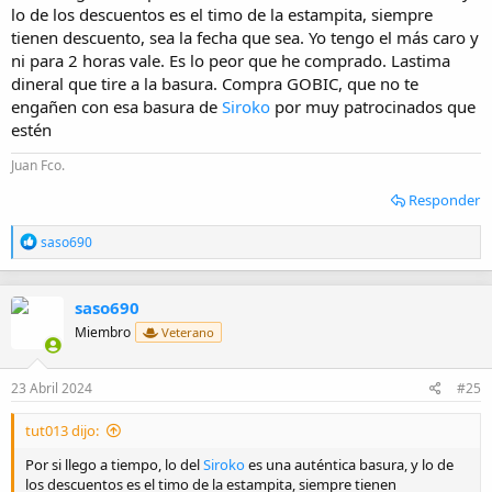
lo de los descuentos es el timo de la estampita, siempre
tienen descuento, sea la fecha que sea. Yo tengo el más caro y
ni para 2 horas vale. Es lo peor que he comprado. Lastima
dineral que tire a la basura. Compra GOBIC, que no te
engañen con esa basura de
Siroko
por muy patrocinados que
estén
Juan Fco.
Responder
R
saso690
e
a
c
saso690
c
i
Miembro
Veterano
o
n
e
23 Abril 2024
#25
s
:
tut013 dijo:
Por si llego a tiempo, lo del
Siroko
es una auténtica basura, y lo de
los descuentos es el timo de la estampita, siempre tienen