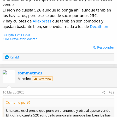
vende
El Rion no cuesta 52€ aunque lo ponga ahí, aunque también
los hay caros, pero ese se puede sacar por unos 25€.
Y hay culotes de
Aliexpress
que también son cómodos y
ajustan bastante bien, sin envidiar nada a los de
Decathlon
BH Lynx Evo LT 8.0
KTM Gravelator Master
Responder
R
RafaM
e
a
c
sommetmc3
c
i
Miembro
Veterano
o
n
e
10 Marzo 2025
#32
s
:
Xc man dijo:
Una cosa es el precio que pone en el anuncio y otra al que se vende
El Rion no cuesta 52€ aunque lo ponga ahí, aunque también los hay