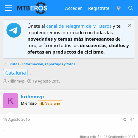
Acceder
Regístrate
Únete al
canal de Telegram de MTBeros
y te
mantendremos informado con todas las
novedades y temas más interesantes
del
foro, así como todos los
descuentos, chollos y
ofertas en productos de ciclismo
.
Rutas - Información, reportajes y fotos
.
Cataluña
A
F
krilinmvp
19 Agosto 2015
u
e
t
c
krilinmvp
o
h
K
r
a
Miembro
Veterano
d
e
19 Agosto 2015
#1
i
n
.
i
c
Última edición:
25 Septiembre 2017