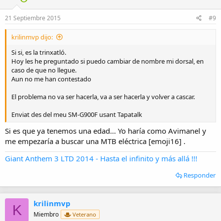
21 Septiembre 2015
#9
krilinmvp dijo:
Si si, es la trinxatló.
Hoy les he preguntado si puedo cambiar de nombre mi dorsal, en
caso de que no llegue.
Aun no me han contestado
El problema no va ser hacerla, va a ser hacerla y volver a cascar.
Enviat des del meu SM-G900F usant Tapatalk
Si es que ya tenemos una edad... Yo haría como Avimanel y
me empezaría a buscar una MTB eléctrica [emoji16] .
Giant Anthem 3 LTD 2014 - Hasta el infinito y más allá !!!
Responder
krilinmvp
K
Miembro
Veterano