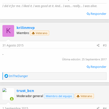
I did it for me. I liked it. I was good at it. And... I was... really... I was alive.
Responder
krilinmvp
K
Miembro
Veterano
31 Agosto 2015
#3
.
Última edición:
25 Septiembre 2017
Responder
R
ImTheDanger
e
a
c
trust_bcn
c
i
Moderador general
Miembro del equipo
Veterano
o
n
e
1 Septiembre 2015
#4