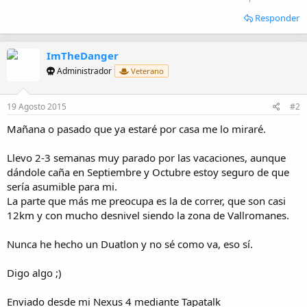
i
Responder
o
ImTheDanger
Administrador
Veterano
19 Agosto 2015
#2
Mañana o pasado que ya estaré por casa me lo miraré.
Llevo 2-3 semanas muy parado por las vacaciones, aunque
dándole caña en Septiembre y Octubre estoy seguro de que
sería asumible para mi.
La parte que más me preocupa es la de correr, que son casi
12km y con mucho desnivel siendo la zona de Vallromanes.
Nunca he hecho un Duatlon y no sé como va, eso sí.
Digo algo ;)
Enviado desde mi Nexus 4 mediante Tapatalk