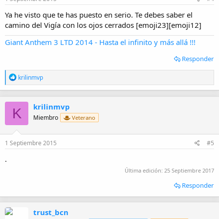
s
:
Ya he visto que te has puesto en serio. Te debes saber el
camino del Vigía con los ojos cerrados [emoji23][emoji12]
Giant Anthem 3 LTD 2014 - Hasta el infinito y más allá !!!
Responder
R
krilinmvp
e
a
c
krilinmvp
c
K
i
Miembro
Veterano
o
n
e
1 Septiembre 2015
#5
s
:
.
Última edición:
25 Septiembre 2017
Responder
trust_bcn