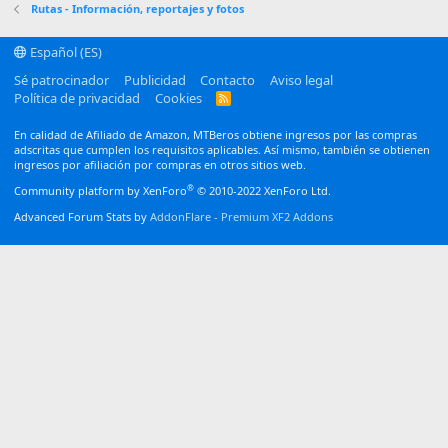
Verdana
Rutas - Información, reportajes y fotos
Español (ES)
Sé patrocinador
Publicidad
Contacto
Aviso legal
Política de privacidad
Cookies
R
S
S
En calidad de Afiliado de Amazon, MTBeros obtiene ingresos por las compras
adscritas que cumplen los requisitos aplicables. Así mismo, también se obtienen
ingresos por afiliación por compras en otros sitios web.
®
Community platform by XenForo
© 2010-2022 XenForo Ltd.
Advanced Forum Stats by
AddonFlare - Premium XF2 Addons