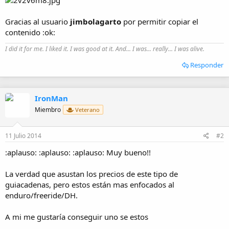
Gracias al usuario
jimbolagarto
por permitir copiar el
contenido :ok:
I did it for me. I liked it. I was good at it. And... I was... really... I was alive.
Responder
IronMan
Miembro
Veterano
11 Julio 2014
#2
:aplauso: :aplauso: :aplauso: Muy bueno!!
La verdad que asustan los precios de este tipo de
guiacadenas, pero estos están mas enfocados al
enduro/freeride/DH.
A mi me gustaría conseguir uno se estos