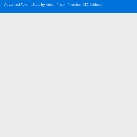
Advanced Forum Stats by
AddonFlare - Premium XF2 Addons