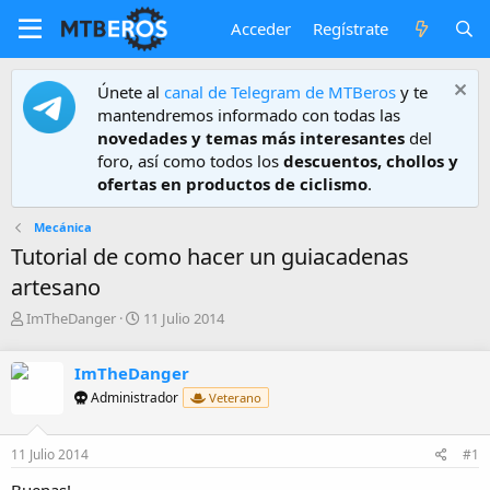
Acceder
Regístrate
Únete al
canal de Telegram de MTBeros
y te
mantendremos informado con todas las
novedades y temas más interesantes
del
foro, así como todos los
descuentos, chollos y
ofertas en productos de ciclismo
.
Mecánica
Tutorial de como hacer un guiacadenas
artesano
A
F
ImTheDanger
11 Julio 2014
u
e
t
c
ImTheDanger
o
h
r
a
Administrador
Veterano
d
e
11 Julio 2014
#1
i
n
Buenas!