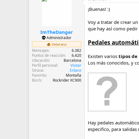
d
e
¡Buenas! :)
i
n
Voy a tratar de crear u
i
que hay así como pedir
c
ImTheDanger
i
Administrador
o
Pedales automáti
Veterano
Mensajes
6.382
Puntos de reacción
6.420
Existen varios
tipos de
Ubicación
Barcelona
Los más conocidos, y co
Perfil personal
Visitar
Strava
Enlace
Favorito
Montaña
Bici/s
Rockrider XC900
Hay pedales automático
especifico, para salida