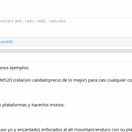
good at it. And... I was... really... I was alive.
saso690
unos ejemplos.
M520 (relacion calidad/precio de lo mejor) para casi cualquier co
 plataformas y hacerlos mixtos.
 uso yo y encantado) enfocados al all-mountain/enduro con su pla