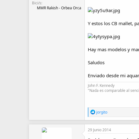
Bici/s
MMR Rakish - Orbea Orca
Y estos los CB mallet, p
Hay mas modelos y marca
Saludos
Enviado desde mi aquar
John F. Kennedy
"Nada es comparable al sencil
R
jorgito
e
a
c
29 Junio 2014
c
i