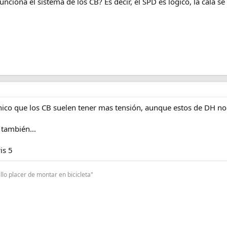
nciona el sistema de los CB? Es decir, el SPD es lógico, la cala s
nico que los CB suelen tener mas tensión, aunque estos de DH no
 también...
is 5
lo placer de montar en bicicleta"