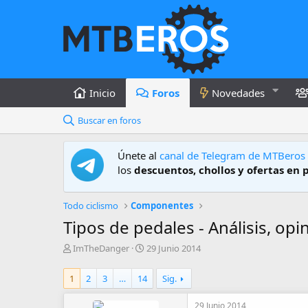
Inicio
Foros
Novedades
Buscar en foros
Únete al
canal de Telegram de MTBeros
los
descuentos, chollos y ofertas en 
Todo ciclismo
Componentes
Tipos de pedales - Análisis, opin
A
F
ImTheDanger
29 Junio 2014
u
e
t
c
1
2
3
…
14
Sig.
o
h
r
a
29 Junio 2014