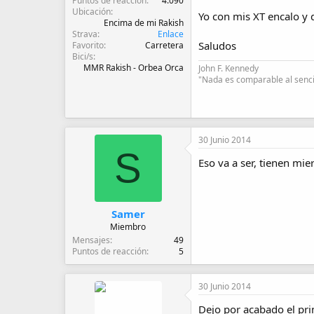
Puntos de reacción
4.090
Ubicación
Yo con mis XT encalo y 
Encima de mi Rakish
Strava
Enlace
Saludos
Favorito
Carretera
Bici/s
MMR Rakish - Orbea Orca
John F. Kennedy
"Nada es comparable al sencil
30 Junio 2014
S
Eso va a ser, tienen mi
Samer
Miembro
Mensajes
49
Puntos de reacción
5
30 Junio 2014
Dejo por acabado el pri