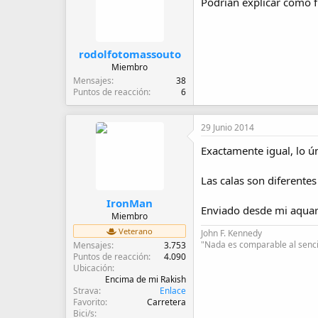
Podrían explicar cómo fu
o
n
e
s
:
rodolfotomassouto
Miembro
Mensajes
38
Puntos de reacción
6
29 Junio 2014
Exactamente igual, lo ú
Las calas son diferentes
IronMan
Enviado desde mi aquar
Miembro
Veterano
John F. Kennedy
"Nada es comparable al sencil
Mensajes
3.753
Puntos de reacción
4.090
Ubicación
Encima de mi Rakish
Strava
Enlace
Favorito
Carretera
Bici/s