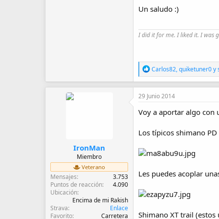
Un saludo :)
I did it for me. I liked it. I was 
R
Carlos82
,
quiketuner0
y
e
a
c
29 Junio 2014
c
i
Voy a aportar algo con 
o
n
e
Los típicos shimano PD 
s
:
IronMan
Miembro
Veterano
Les puedes acoplar unas
Mensajes
3.753
Puntos de reacción
4.090
Ubicación
Encima de mi Rakish
Strava
Enlace
Shimano XT trail (estos
Favorito
Carretera