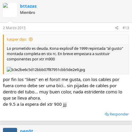
c
bttazas
c
i
Miembro
o
n
e
2 Marzo 2015
#13
s
:
kasper dijo:
Lo prometido es deuda. Kona explosif de 1999 repintada "al gusto"
montada completa en stx rc. En breve empezara a sustituir
componentes por xtr m900
por fin los "likes" en el foro!! me gusta, con los cables por
fuera como debe ser uma bici.. sin pijadas de cables por
dentro del tubo... muy buen color, nada estridente como lo
que se lleva ahora.
de 9.5 a la espera del xtr 900 jjj
Responder
pep0t