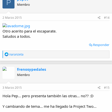
P
Miembro
2 Marzo 2015
#14
Otro acerito para el escaparate.
Saludos a todos.
Responder
R
naranzeta
e
a
c
frenosypedales
c
i
Miembro
o
n
e
3 Marzo 2015
#15
s
:
Hola Pep... pero presenta también las otras... no?? :D
Y cambiando de tema... me ha llegado la Project Two...