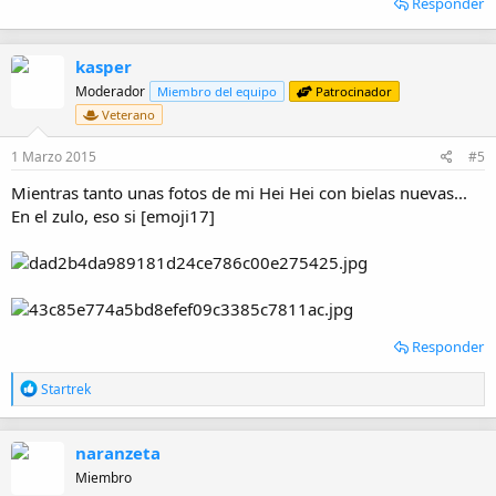
Responder
kasper
Moderador
Miembro del equipo
Patrocinador
Veterano
1 Marzo 2015
#5
Mientras tanto unas fotos de mi Hei Hei con bielas nuevas...
En el zulo, eso si [emoji17]
Responder
R
Startrek
e
a
c
naranzeta
c
i
Miembro
o