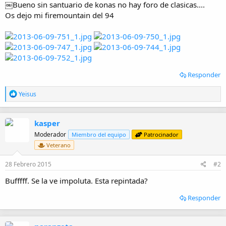
￼Bueno sin santuario de konas no hay foro de clasicas....
i
Os dejo mi firemountain del 94
o
Responder
R
Yeisus
e
a
c
kasper
c
i
Moderador
Miembro del equipo
Patrocinador
o
Veterano
n
e
28 Febrero 2015
#2
s
:
Bufffff. Se la ve impoluta. Esta repintada?
Responder