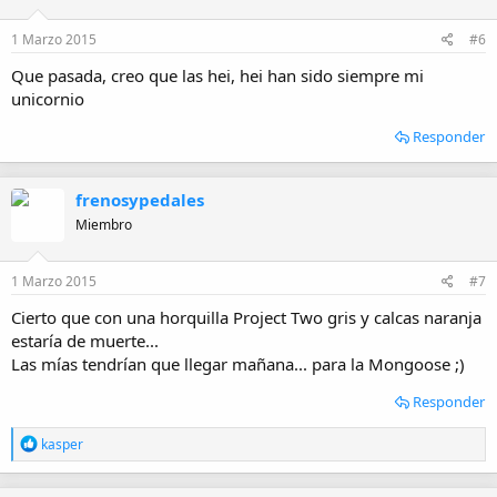
n
e
1 Marzo 2015
#6
s
:
Que pasada, creo que las hei, hei han sido siempre mi
unicornio
Responder
frenosypedales
Miembro
1 Marzo 2015
#7
Cierto que con una horquilla Project Two gris y calcas naranja
estaría de muerte...
Las mías tendrían que llegar mañana... para la Mongoose ;)
Responder
R
kasper
e
a
c