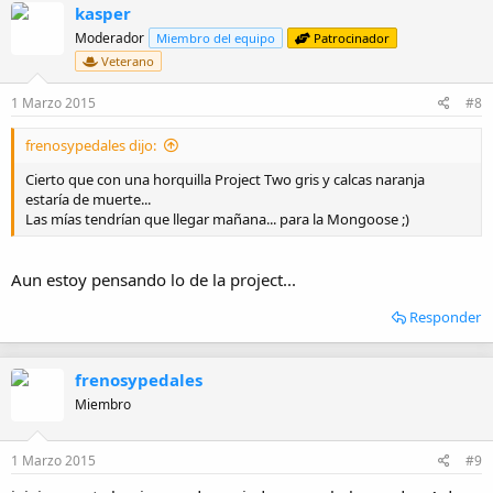
kasper
c
i
Moderador
Miembro del equipo
Patrocinador
o
Veterano
n
e
1 Marzo 2015
#8
s
:
frenosypedales dijo:
Cierto que con una horquilla Project Two gris y calcas naranja
estaría de muerte...
Las mías tendrían que llegar mañana... para la Mongoose ;)
Aun estoy pensando lo de la project...
Responder
frenosypedales
Miembro
1 Marzo 2015
#9