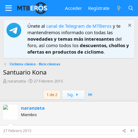
Acceder
Regístrate
Únete al
canal de Telegram de MTBeros
y te
mantendremos informado con todas las
novedades y temas más interesantes
del
foro, así como todos los
descuentos, chollos y
ofertas en productos de ciclismo
.
Ciclismo clásico - Bicis clásicas
Santuario Kona
A
F
naranzeta
27 Febrero 2015
u
e
t
c
Último
1 de 2
Sig.
o
h
r
a
naranzeta
d
e
Miembro
i
n
i
27 Febrero 2015
#1
c