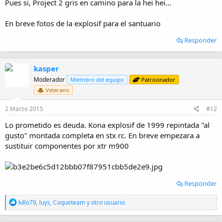
Pues si, Project 2 gris en camino para la hei hei...
En breve fotos de la explosif para el santuario
Responder
kasper
Moderador
Miembro del equipo
Patrocinador
Veterano
2 Marzo 2015
#12
Lo prometido es deuda. Kona explosif de 1999 repintada "al
gusto" montada completa en stx rc. En breve empezara a
sustituir componentes por xtr m900
Responder
R
killo79
,
luys
,
Coqueteam
y otro usuario
e
a