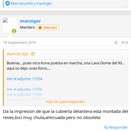
R
MarcoAurelio
y
manziger
e
a
c
manziger
c
i
Miembro
Veterano
o
n
e
19 Septiembre 2019
#19
s
:
Warhob dijo:
Buenas... pues otra Kona puesta en marcha, una Lava Dome del 93...
aquí os dejo unas fotos....
Ver el adjunto 17254
Ver el adjunto 17255
Ver el adjunto 17256
Ver el adjunto 17257
Haz clic para expandir...
Ver el adjunto 17258
Ver el adjunto 17259
Da la impresion de que la cubierta delantera esta montada del
Ver el adjunto 17260
reves,bici muy chula,anticuada pero no obsoleta
Ver el adjunto 17261
Responder