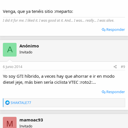
Venga, que ya tenéis sitio :meparto:
I did it for me. I liked it. I was good at it. And... I was... really... I was alive.
Responder
Anónimo
A
Invitado
6 Junio 2014
#9
Yo soy GTI híbrido, a veces hay que ahorrar e ir en modo
diesel jeje, más bien sería ciclista VTEC :roto2:...
Responder
R
SHAKTALE77
e
a
c
mamoac93
c
M
i
Invitado