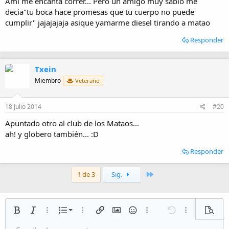
Ami me encanta correr... Pero un amigo muy sabio me
decia"tu boca hace promesas que tu cuerpo no puede
cumplir" jajajajaja asique yamarme diesel tirando a matao
Responder
Txein
Miembro
Veterano
18 Julio 2014
#20
Apuntado otro al club de los Mataos...
ah! y globero también... :D
Responder
Último
1 de 3
Sig.
Lista numerada
Negrita
Cursiva
Más opciones…
Lista
Más opciones…
Insertar enlace
Insertar imagen
Emoticonos
Más opciones…
Deshacer
Más opciones
Vista p