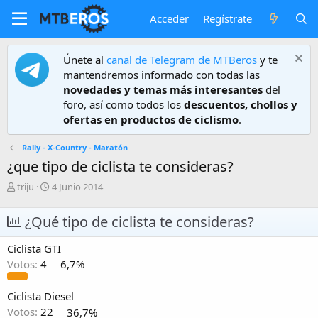
Acceder
Regístrate
Únete al
canal de Telegram de MTBeros
y te
mantendremos informado con todas las
novedades y temas más interesantes
del
foro, así como todos los
descuentos, chollos y
ofertas en productos de ciclismo
.
Rally - X-Country - Maratón
¿que tipo de ciclista te consideras?
A
F
triju
4 Junio 2014
u
e
t
c
¿Qué tipo de ciclista te consideras?
o
h
r
a
Ciclista GTI
d
e
Votos:
4
6,7%
i
n
Ciclista Diesel
i
Votos:
22
36,7%
c