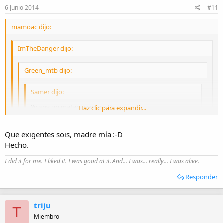
6 Junio 2014
#11
mamoac dijo:
ImTheDanger dijo:
Green_mtb dijo:
Samer dijo:
Yo soy un matao a secas :-D
Haz clic para expandir...
Haz clic para expandir...
Nos discriminan, no tenemos sitio en esta lista. :silvar:
Que exigentes sois, madre mía :-D
Hecho.
Ahora falta la opcion para cambiar mi voto a ciclista matao :-D :-D
Haz clic para expandir...
Venga, que ya tenéis sitio :meparto:
I did it for me. I liked it. I was good at it. And... I was... really... I was alive.
Haz clic para expandir...
Responder
triju
T
Miembro