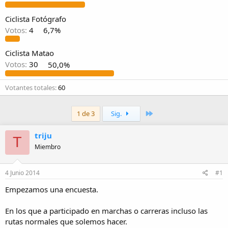
i
o
Ciclista Fotógrafo
Votos:
4
6,7%
Ciclista Matao
Votos:
30
50,0%
Votantes totales
60
Último
1 de 3
Sig.
triju
T
Miembro
4 Junio 2014
#1
Empezamos una encuesta.
En los que a participado en marchas o carreras incluso las
rutas normales que solemos hacer.