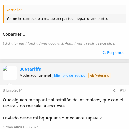
Yast dijo:
Yo me he cambiado a matao :meparto: :meparto: :meparto:
Cobardes...
I did it for me. I liked it. I was good at it. And... I was... really... I was alive.
Responder
306tariffa
Moderador general
Miembro del equipo
Veterano
8 Junio 2014
#17
Que alguien me apunte al batallón de los mataos, que con el
tapatalk no me sale la encuesta.
Enviado desde mi bq Aquaris 5 mediante Tapatalk
Orbea Alma H30 2024