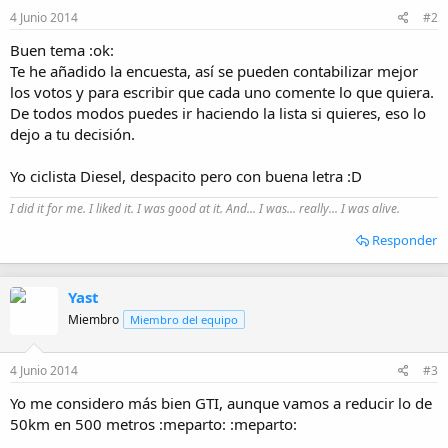
4 Junio 2014
#2
Buen tema :ok:
Te he añadido la encuesta, así se pueden contabilizar mejor
los votos y para escribir que cada uno comente lo que quiera.
De todos modos puedes ir haciendo la lista si quieres, eso lo
dejo a tu decisión.
Yo ciclista Diesel, despacito pero con buena letra :D
I did it for me. I liked it. I was good at it. And... I was... really... I was alive.
Responder
Yast
Miembro
Miembro del equipo
4 Junio 2014
#3
Yo me considero más bien GTI, aunque vamos a reducir lo de
50km en 500 metros :meparto: :meparto: