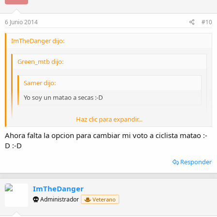
o
n
e
6 Junio 2014
#10
s
:
ImTheDanger dijo:
Green_mtb dijo:
Samer dijo:
Yo soy un matao a secas :-D
Haz clic para expandir...
Nos discriminan, no tenemos sitio en esta lista. :silvar:
Ahora falta la opcion para cambiar mi voto a ciclista matao :-
Haz clic para expandir...
D :-D
Venga, que ya tenéis sitio :meparto:
Haz clic para expandir...
Responder
ImTheDanger
Administrador
Veterano