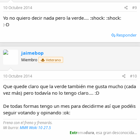
10 Octubre 2014
#9
Yo no quiero decir nada pero la verde.... :shock: :shock:
:-D
Responder
jaimebop
Miembro
Veterano
10 Octubre 2014
#10
Que quede claro que la verde también me gusta mucho (cada
vez más) pero todavía no lo tengo claro.... :D
De todas formas tengo un mes para decidirme así que podéis
seguir votando y opinando :ok:
Frena con el freno y frenarás.
Mi burra:
MMR Woki 10 27.5
Extr
ema
dura
, esa gran desconocida...