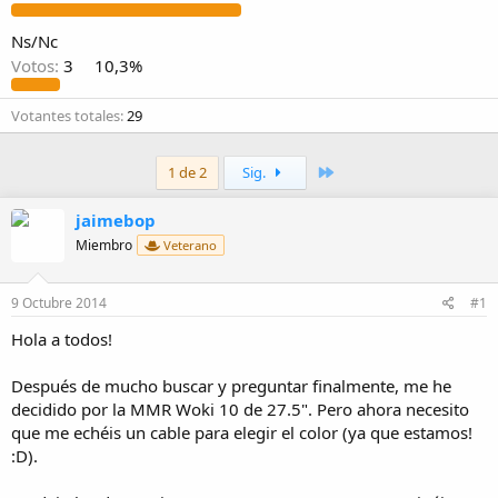
i
o
Ns/Nc
Votos:
3
10,3%
Votantes totales
29
Último
1 de 2
Sig.
jaimebop
Miembro
Veterano
9 Octubre 2014
#1
Hola a todos!
Después de mucho buscar y preguntar finalmente, me he
decidido por la MMR Woki 10 de 27.5". Pero ahora necesito
que me echéis un cable para elegir el color (ya que estamos!
:D).