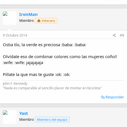
IronMan
Miembro
Veterano
9 Octubre 2014
#8
Ostia tío, la verde es preciosa :baba: :baba:
Olvídate eso de combinar colores como las mujeres coño!!
:wife: :wife: jajajajaja
Pillate la que mas te guste :ok: :ok:
John F. Kennedy
"Nada es comparable al sencillo placer de montar en bicicleta"
Responder
Yast
Miembro
Miembro del equipo