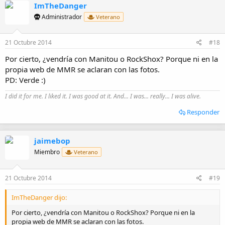
ImTheDanger
Administrador
Veterano
21 Octubre 2014
#18
Por cierto, ¿vendría con Manitou o RockShox? Porque ni en la
propia web de MMR se aclaran con las fotos.
PD: Verde :)
I did it for me. I liked it. I was good at it. And... I was... really... I was alive.
Responder
jaimebop
Miembro
Veterano
21 Octubre 2014
#19
ImTheDanger dijo:
Por cierto, ¿vendría con Manitou o RockShox? Porque ni en la
propia web de MMR se aclaran con las fotos.