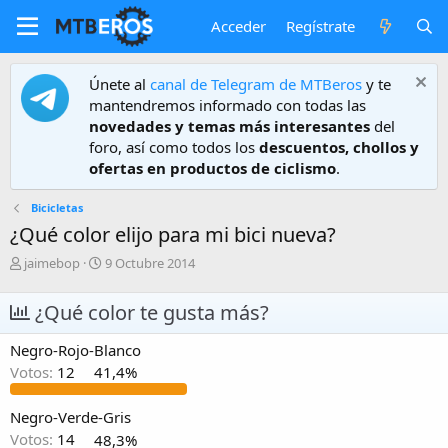
Acceder
Regístrate
Únete al
canal de Telegram de MTBeros
y te
mantendremos informado con todas las
novedades y temas más interesantes
del
foro, así como todos los
descuentos, chollos y
ofertas en productos de ciclismo
.
Bicicletas
¿Qué color elijo para mi bici nueva?
A
F
jaimebop
9 Octubre 2014
u
e
t
c
¿Qué color te gusta más?
o
h
r
a
Negro-Rojo-Blanco
d
e
Votos:
12
41,4%
i
n
Negro-Verde-Gris
i
Votos:
14
48,3%
c