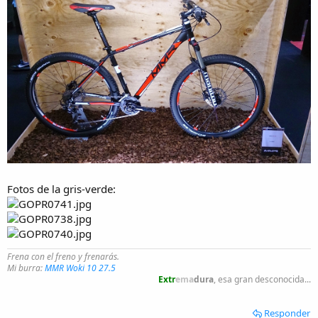
Fotos de la gris-verde:
Frena con el freno y frenarás.
Mi burra:
MMR Woki 10 27.5
Extr
ema
dura
, esa gran desconocida...
Responder