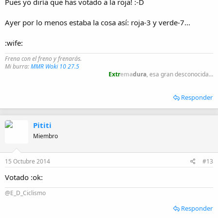
Pues yo diría que has votado a la roja! :-D
Ayer por lo menos estaba la cosa así: roja-3 y verde-7...
:wife:
Frena con el freno y frenarás.
Mi burra:
MMR Woki 10 27.5
Extr
ema
dura
, esa gran desconocida...
Responder
Pititi
Miembro
15 Octubre 2014
#13
Votado :ok:
@E_D_Ciclismo
Responder