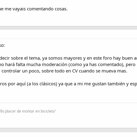
ue me vayais comentando cosas.
so:
cir sobre el tema, ya somos mayores y en este foro hay buen am
no hará falta mucha moderación (como ya has comentado), pero 
y controlar un poco, sobre todo en CV cuando se mueva mas.
eros por aquí (a los clásicos) ya que a mi me gustan también y es
lo placer de montar en bicicleta"