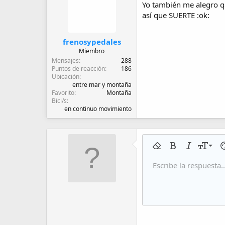
Yo también me alegro qu
así que SUERTE :ok:
frenosypedales
Miembro
Mensajes
288
Puntos de reacción
186
Ubicación
entre mar y montaña
Favorito
Montaña
Bici/s
en continuo movimiento
9
Eliminar formato
Negrita
Cursiva
Tamaño 
Co
10
Escribe la respuesta..
Arial
Fuente
Insert horizontal line
Spoiler
Tachado
Código
Subrayado
Código 
In
12
Book Antiqua
15
Courier New
18
Georgia
22