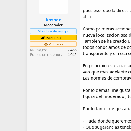
d
e
pues eso, que la direc
i
al lio.
n
kasper
i
Moderador
c
Como primeras acciones
Miembro del equipo
i
nueva localizacion sea 
o
Patrocinador
Tambien se ha creado un
Veterano
todos conociamos de ot
Mensajes
2.488
transparente y sin esa s
Puntos de reacción
4.642
En principio este apart
veo que mas adelante c
Las normas de compraven
Por lo demas, me gustar
figura del moderador, t
Por lo tanto me gustari
- Hacia donde queremos
- Que sugerencias tenei