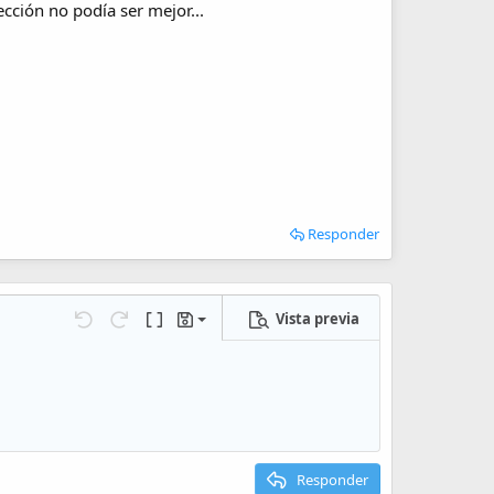
cción no podía ser mejor...
Responder
Vista previa
Guardar borrador
iones…
Deshacer
Rehacer
Cambiar a código BB
Borradores
Eliminar borrador
Responder