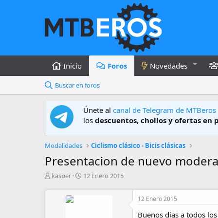
Inicio
Foros
Novedades
Buscar en foros
Únete al
canal de Telegram de MTBeros
los
descuentos, chollos y ofertas en 
Modalidades
Ciclismo clásico - Bicis clásicas
Presentacion de nuevo modera
A
F
kasper
12 Enero 2015
u
e
t
c
12 Enero 2015
o
h
r
a
Buenos dias a todos los 