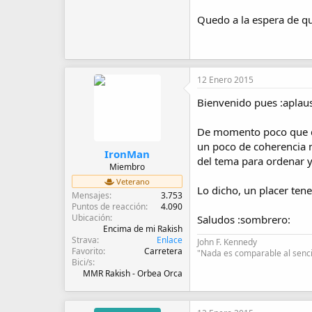
Quedo a la espera de q
12 Enero 2015
Bienvenido pues :aplau
De momento poco que de
un poco de coherencia 
IronMan
del tema para ordenar 
Miembro
Veterano
Lo dicho, un placer ten
Mensajes
3.753
Puntos de reacción
4.090
Ubicación
Saludos :sombrero:
Encima de mi Rakish
Strava
Enlace
John F. Kennedy
Favorito
Carretera
"Nada es comparable al sencil
Bici/s
MMR Rakish - Orbea Orca