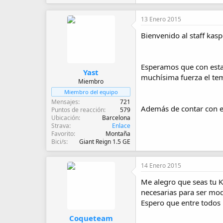
13 Enero 2015
Bienvenido al staff kasp
Esperamos que con esta
Yast
muchísima fuerza el tema
Miembro
Miembro del equipo
Mensajes
721
Además de contar con ex
Puntos de reacción
579
Ubicación
Barcelona
Strava
Enlace
Favorito
Montaña
Bici/s
Giant Reign 1.5 GE
14 Enero 2015
Me alegro que seas tu 
necesarias para ser mo
Espero que entre todos 
Coqueteam