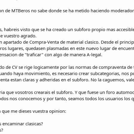
cion de MTBeros no sabe donde se ha metido haciendo moderador
, habreis visto que se ha creado un subforo propio mas accesibl
de vuestro agrado.
 apartado de Compra-Venta de material clasico. Desde el princip
ros lugares, quedasen plasmadas en este nuevo lugar de encuen
ensacion de "traficar" con algo de manera A-legal.
ado de CV se rige logicamente por las normas de compraventa de to
uando haya movimiento, es necesario crear subcategorias, nos p
ta estan claras y adheridas en el subforo. No la caguemos, val
ia que vosotros crearais el subforo. Y que fuese un foro automod
odos nos conocemos y por tanto, seamos todos los usuarios los qu
a que me dieses vuestra opinion:
 encaminar clasicas?
s?