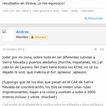
resultados en Strava, ¿o me equivoco?
I did it for me. I liked it. I was good at it. And... I was... really... I was alive.
Responder
Andrés
Miembro
Veterano
10 Octubre 2014
#3
Joder por mi zona, sobre todo en las diferentes subidas a
Sierra Nevada y puertos aledaños (Purche, Hazallanas, etc.) el
cabrón de Laurens Ten Dam tiene todos los KOM, no se ha
dejado ni uno, que mákina el tío! :aplauso: :aplauso:
(Supongo que de los días que pasan en el CAR de Sierra
Nevada de concentración, los tíos se meten unas rutas
impresionantes, bajan a la costa y vuelven a subir a 3000
metros incluso 2 veces :shocked:)
Y allí arriba, en la soledad
de la
cumbre
, entre los enhiestos y duros peñascos,