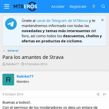
Acceder
Regístrate
Únete al
canal de Telegram de MTBeros
y te
mantendremos informado con todas las
novedades y temas más interesantes
del
foro, así como todos los
descuentos, chollos y
ofertas en productos de ciclismo
.
General
Para los amantes de Strava
A
F
Rebike77
9 Octubre 2014
u
e
t
c
Rebike77
o
h
R
r
a
Miembro
d
e
9 Octubre 2014
#1
i
n
Buenas a todos!!.
i
Con el permiso de los moderadores os dejo un enlace de
c