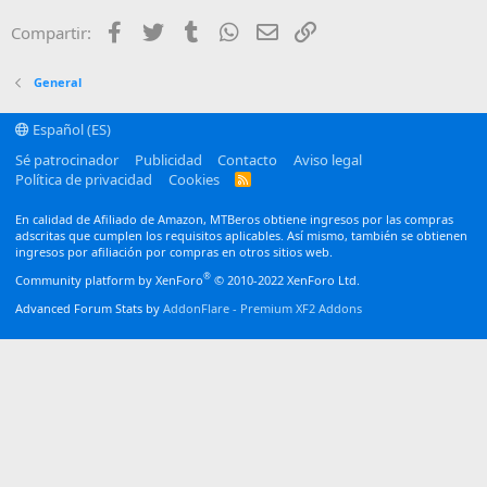
22
Times New Roman
Facebook
Twitter
Tumblr
WhatsApp
Email
Enlace
Compartir:
26
Trebuchet MS
Verdana
General
Español (ES)
Sé patrocinador
Publicidad
Contacto
Aviso legal
Política de privacidad
Cookies
R
S
S
En calidad de Afiliado de Amazon, MTBeros obtiene ingresos por las compras
adscritas que cumplen los requisitos aplicables. Así mismo, también se obtienen
ingresos por afiliación por compras en otros sitios web.
®
Community platform by XenForo
© 2010-2022 XenForo Ltd.
Advanced Forum Stats by
AddonFlare - Premium XF2 Addons