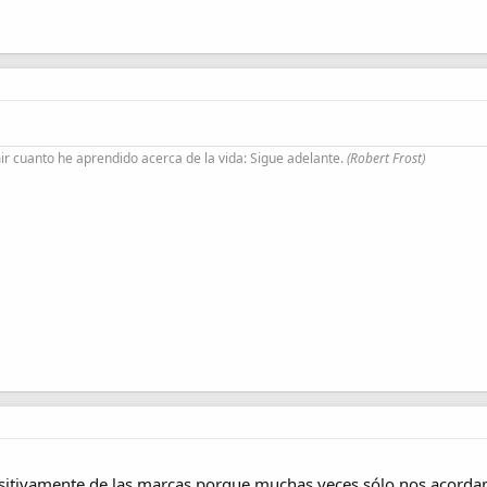
r cuanto he aprendido acerca de la vida: Sigue adelante.
(Robert Frost)
ositivamente de las marcas porque muchas veces sólo nos acord