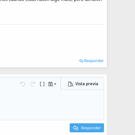
Responder
Vista previa
Guardar borrador
iones…
Deshacer
Rehacer
Cambiar a código BB
Borradores
Eliminar borrador
Responder