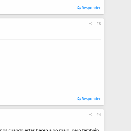
Responder
#3
Responder
#4
amos cuando estas hacen algo malo, pero también