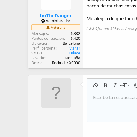
hacen de muchas cosas 
ImTheDanger
Me alegro de que todo h
Administrador
Veterano
I did it for me. I liked it. I was 
Mensajes
6.382
Puntos de reacción
6.420
Ubicación
Barcelona
Perfil personal
Visitar
Strava
Enlace
Favorito
Montaña
Bici/s
Rockrider XC900
9
Eliminar formato
Negrita
Cursiva
Tamaño 
Co
10
Escribe la respuesta..
Arial
Fuente
Insert horizontal line
Spoiler
Tachado
Código
Subrayado
Código 
In
12
Book Antiqua
15
Courier New
18
Georgia
22
Tahoma