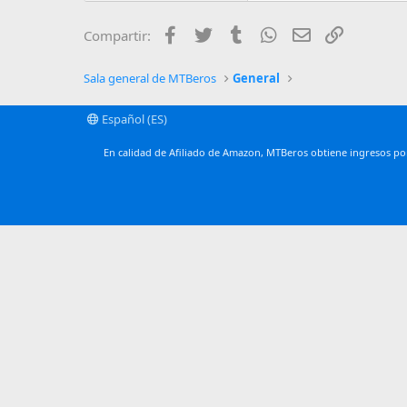
26
Times New Ro
Facebook
Twitter
Tumblr
WhatsApp
Email
Enlace
Compartir:
Trebuchet MS
Verdana
Sala general de MTBeros
General
Español (ES)
En calidad de Afiliado de Amazon, MTBeros obtiene ingresos por 