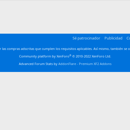
man
Sé patrocinador
Publicidad
C
las compras adscritas que cumplen los requisitos aplicables. Así mismo, también se o
®
Community platform by XenForo
© 2010-2022 XenForo Ltd.
Advanced Forum Stats by
AddonFlare - Premium XF2 Addons