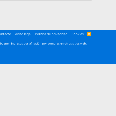
ontacto
Aviso legal
Política de privacidad
Cookies
R
S
S
btienen ingresos por afiliación por compras en otros sitios web.