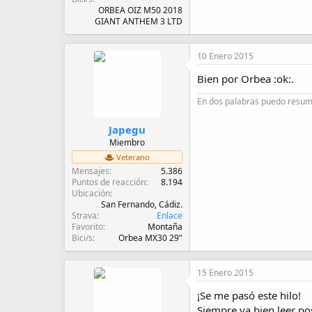
ORBEA OIZ M50 2018
GIANT ANTHEM 3 LTD
10 Enero 2015
Bien por Orbea :ok:.
En dos palabras puedo resumi
Japegu
Miembro
Veterano
Mensajes
5.386
Puntos de reacción
8.194
Ubicación
San Fernando, Cádiz.
Strava
Enlace
Favorito
Montaña
Bici/s
Orbea MX30 29"
15 Enero 2015
¡Se me pasó este hilo!
Siempre va bien leer p