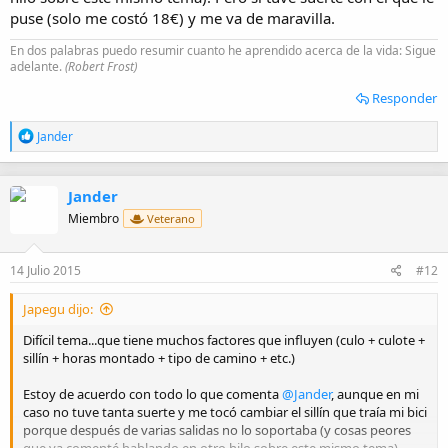
puse (solo me costó 18€) y me va de maravilla.
En dos palabras puedo resumir cuanto he aprendido acerca de la vida: Sigue
adelante.
(Robert Frost)
Responder
R
Jander
e
a
c
Jander
c
i
Miembro
Veterano
o
n
e
14 Julio 2015
#12
s
:
Japegu dijo:
Difícil tema...que tiene muchos factores que influyen (culo + culote +
sillín + horas montado + tipo de camino + etc.)
Estoy de acuerdo con todo lo que comenta
@Jander
, aunque en mi
caso no tuve tanta suerte y me tocó cambiar el sillín que traía mi bici
porque después de varias salidas no lo soportaba (y cosas peores
que ya comenté hablando en otro hilo sobre este mismo tema).