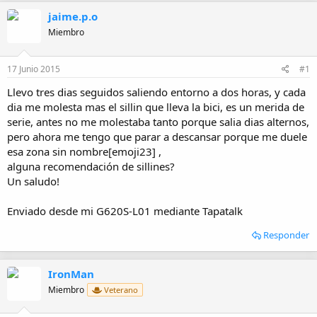
t
c
jaime.p.o
o
h
r
a
Miembro
d
e
17 Junio 2015
#1
i
n
Llevo tres dias seguidos saliendo entorno a dos horas, y cada
i
dia me molesta mas el sillin que lleva la bici, es un merida de
c
i
serie, antes no me molestaba tanto porque salia dias alternos,
o
pero ahora me tengo que parar a descansar porque me duele
esa zona sin nombre[emoji23] ,
alguna recomendación de sillines?
Un saludo!
Enviado desde mi G620S-L01 mediante Tapatalk
Responder
IronMan
Miembro
Veterano