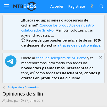
Acceder
Regístrate
¿Buscas equipaciones o accesorios de
ciclismo?
¡Conoce los productos de nuestro
colaborador
Siroko
!
Maillots, culottes,
base
layers
, chaquetas, ...
🏆 Recuerda que puedes beneficiarte de un
10%
de descuento extra
a través de nuestro enlace
.
Únete al
canal de Telegram de MTBeros
y te
mantendremos informado con todas las
novedades y temas más interesantes
del
foro, así como todos los
descuentos, chollos y
ofertas en productos de ciclismo
.
Equipación y Accesorios
Opiniones de sillin
A
F
jaime.p.o
17 Junio 2015
u
e