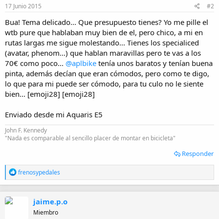
17 Junio 2015
#2
Bua! Tema delicado... Que presupuesto tienes? Yo me pille el
wtb pure que hablaban muy bien de el, pero chico, a mi en
rutas largas me sigue molestando... Tienes los specialiced
(avatar, phenom...) que hablan maravillas pero te vas a los
70€ como poco...
@aplbike
tenía unos baratos y tenían buena
pinta, además decían que eran cómodos, pero como te digo,
lo que para mi puede ser cómodo, para tu culo no le siente
bien... [emoji28] [emoji28]
Enviado desde mi Aquaris E5
John F. Kennedy
"Nada es comparable al sencillo placer de montar en bicicleta"
Responder
R
frenosypedales
e
a
c
jaime.p.o
c
i
Miembro
o