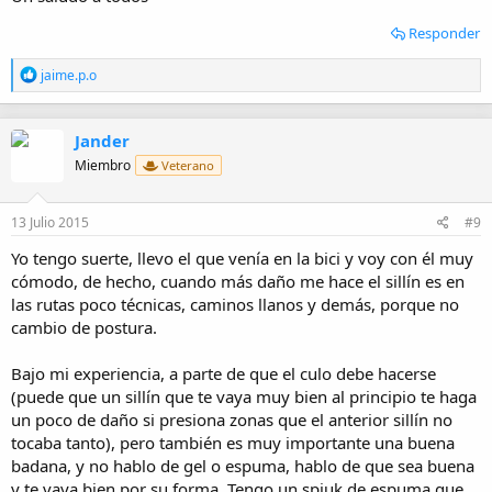
Responder
R
jaime.p.o
e
a
c
Jander
c
i
Miembro
Veterano
o
n
e
13 Julio 2015
#9
s
:
Yo tengo suerte, llevo el que venía en la bici y voy con él muy
cómodo, de hecho, cuando más daño me hace el sillín es en
las rutas poco técnicas, caminos llanos y demás, porque no
cambio de postura.
Bajo mi experiencia, a parte de que el culo debe hacerse
(puede que un sillín que te vaya muy bien al principio te haga
un poco de daño si presiona zonas que el anterior sillín no
tocaba tanto), pero también es muy importante una buena
badana, y no hablo de gel o espuma, hablo de que sea buena
y te vaya bien por su forma. Tengo un spiuk de espuma que