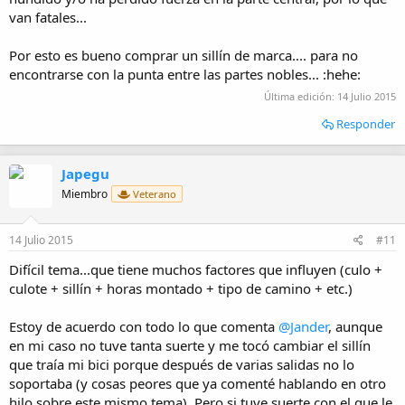
van fatales...
Por esto es bueno comprar un sillín de marca.... para no
encontrarse con la punta entre las partes nobles... :hehe:
Última edición:
14 Julio 2015
Responder
Japegu
Miembro
Veterano
14 Julio 2015
#11
Difícil tema...que tiene muchos factores que influyen (culo +
culote + sillín + horas montado + tipo de camino + etc.)
Estoy de acuerdo con todo lo que comenta
@Jander
, aunque
en mi caso no tuve tanta suerte y me tocó cambiar el sillín
que traía mi bici porque después de varias salidas no lo
soportaba (y cosas peores que ya comenté hablando en otro
hilo sobre este mismo tema). Pero si tuve suerte con el que le