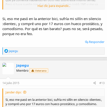
Pero si tuve suerte con el que le puse (solo me costó 18€) y me va
Haz clic para expandir...
de maravilla.
Si, eso me pasó en la anterior bici, sufría mi sillín en silencio
:dientes:, y compré uno por 17 euros con hueco prostático, y
comodísimo. Por qué es tan barato? pues no se, será pesado,
porque no era feo.
Responder
R
Japegu
e
a
c
Japegu
c
i
Miembro
Veterano
o
n
e
14 Julio 2015
#13
s
:
Jander dijo:
Si, eso me pasó en la anterior bici, sufría mi sillín en silencio :dientes:,
y compré uno por 17 euros con hueco prostático, y comodísimo.