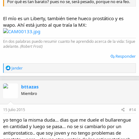
Por qué es tan barato? pues no se, será pesado, porque no era feo.
El mío es un Liberty, también tiene hueco prostático y es
wapo. Ahí está junto al que traía la MX:
En dos palabras puedo resumir cuanto he aprendido acerca de la vida: Sigue
adelante.
(Robert Frost)
Responder
R
Jander
e
a
c
bttazas
c
i
Miembro
o
n
e
15 Julio 2015
#14
s
:
yo tengo la misma duda... dias que me duele el bullarengue
en cantidad y luego se pasa... no se si cambiarlo por un
antiprostatico.. que soy joven y no tengo problemas de