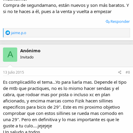
Compra de segundamano, están nuevos y son más baratos. Y
si no te haces a él, pues a la venta y vuelta a empezar
Responder
R
jaime.p.o
e
a
c
Anónimo
c
A
i
Invitado
o
n
e
13 Julio 2015
#8
s
:
Es complicadillo el tema...Yo para liarla mas. Depende el tipo
de mtb que practiques, no es lo mismo hacer sendas y el
cabra, que rodoar mas por pista o incluso xc en plan
aficionado, y encima marcas como Fizik hacen sillines
especificos para bicis de 29". Este es mi proximo objetivo
comprobar que con estos sillines se rueda mas comodo en
una 29". Pero en definitiva y lo mas importante es que le
guste a tu culo....jejejeje
Un saludo a todos