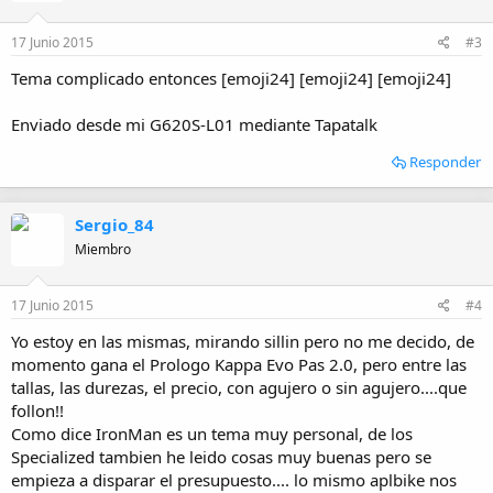
n
e
17 Junio 2015
#3
s
:
Tema complicado entonces [emoji24] [emoji24] [emoji24]
Enviado desde mi G620S-L01 mediante Tapatalk
Responder
Sergio_84
Miembro
17 Junio 2015
#4
Yo estoy en las mismas, mirando sillin pero no me decido, de
momento gana el Prologo Kappa Evo Pas 2.0, pero entre las
tallas, las durezas, el precio, con agujero o sin agujero....que
follon!!
Como dice IronMan es un tema muy personal, de los
Specialized tambien he leido cosas muy buenas pero se
empieza a disparar el presupuesto.... lo mismo aplbike nos