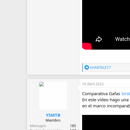
R
SHAKTALE77
e
a
c
10 Abril 2023
c
i
Comparativa Gafas
Siro
o
En este vídeo hago una 
n
e
en el marco incomparable
s
:
YSMTB
Miembro
Mensajes
185