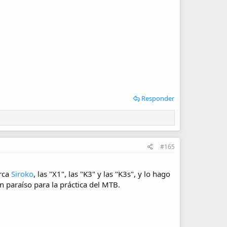
Responder
#165
arca
Siroko
, las "X1", las "K3" y las "K3s", y lo hago
n paraíso para la práctica del MTB.