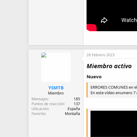
26 Febrero 2023
Miembro activo
Nuevo
YSMTB
ERRORES COMUNES en el
En este vídeo enumero 7 
Miembro
Mensajes
185
Puntos de reacción
137
Ubicación
España
Favorito
Montaña