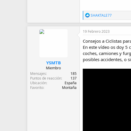
R
SHAKTALE77
e
a
c
19 Febrero 2023
c
i
Consejos a Ciclistas p
o
En este vídeo os doy 5 
n
e
coches, camiones y furg
s
posibles accidentes, o 
:
YSMTB
Miembro
Mensajes
185
Puntos de reacción
137
Ubicación
España
Favorito
Montaña