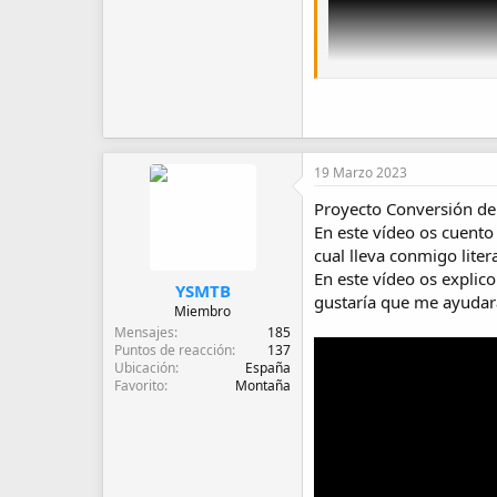
19 Marzo 2023
Proyecto Conversión d
En este vídeo os cuento
cual lleva conmigo lite
En este vídeo os explic
YSMTB
gustaría que me ayudara
Miembro
Mensajes
185
Puntos de reacción
137
Ubicación
España
Favorito
Montaña