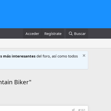
Acceder
Regístrate
Buscar
s más interesantes
del foro, así como todos
tain Biker"
#161