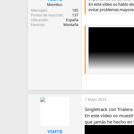
En este vídeo os hablo de
Miembro
evitar problemas mayores
Mensajes
185
Puntos de reacción
137
Ubicación
España
Favorito
Montaña
7 Mayo 2023
Singletrack con Trialer
En este vídeo os muestr
que jamás he hecho en b
YSMTB