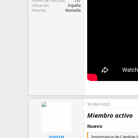
Puntos de reacción
137
Ubicación
España
Favorito
Montaña
30 Abril 2023
Miembro activo
Nuevo
YSMTB
Importancia de Cambiar l