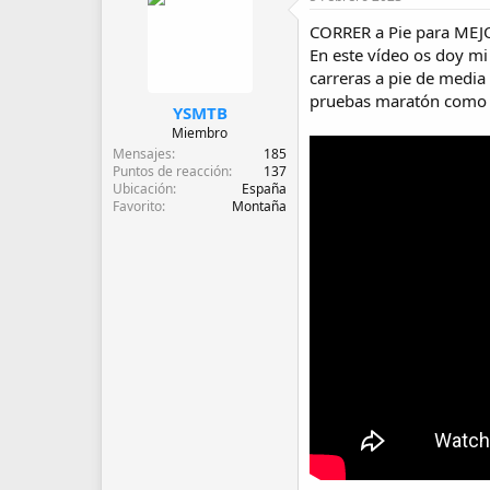
d
e
CORRER a Pie para MEJ
i
En este vídeo os doy mi
n
carreras a pie de media
i
pruebas maratón como la
c
YSMTB
i
Miembro
o
Mensajes
185
Puntos de reacción
137
Ubicación
España
Favorito
Montaña