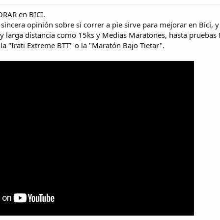
ORAR en BICI.
 sincera opinión sobre si correr a pie sirve para mejorar en Bici
 y larga distancia como 15ks y Medias Maratones, hasta pruebas 
 "Irati Extreme BTT" o la "Maratón Bajo Tietar".