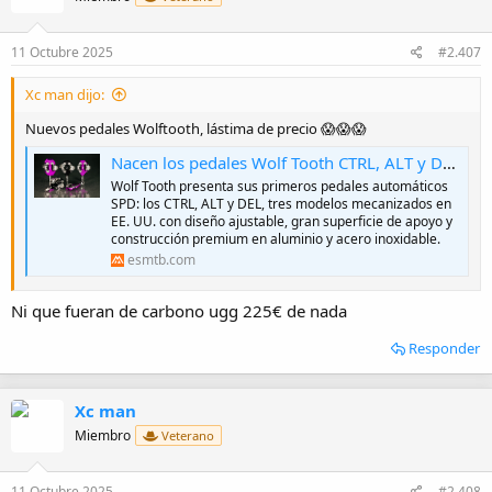
o
n
e
11 Octubre 2025
#2.407
s
:
Xc man dijo:
Nuevos pedales Wolftooth, lástima de precio 😱😱😱
Nacen los pedales Wolf Tooth CTRL, ALT y DEL: específicos para Trail, XC y gravel
Wolf Tooth presenta sus primeros pedales automáticos
SPD: los CTRL, ALT y DEL, tres modelos mecanizados en
EE. UU. con diseño ajustable, gran superficie de apoyo y
construcción premium en aluminio y acero inoxidable.
esmtb.com
Ni que fueran de carbono ugg 225€ de nada
Responder
Xc man
Miembro
Veterano
11 Octubre 2025
#2.408