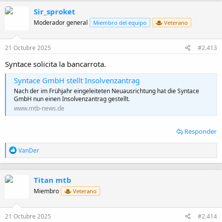
Sir_sproket
Moderador general
Miembro del equipo
Veterano
21 Octubre 2025
#2.413
Syntace solicita la bancarrota.
Syntace GmbH stellt Insolvenzantrag
Nach der im Frühjahr eingeleiteten Neuausrichtung hat die Syntace
GmbH nun einen Insolvenzantrag gestellt.
www.mtb-news.de
Responder
R
VanDer
e
a
c
Titan mtb
c
i
Miembro
Veterano
o
n
e
21 Octubre 2025
#2.414
s