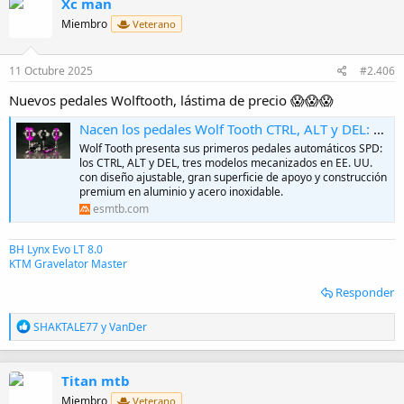
Xc man
c
i
Miembro
Veterano
o
n
e
11 Octubre 2025
#2.406
s
:
Nuevos pedales Wolftooth, lástima de precio 😱😱😱
Nacen los pedales Wolf Tooth CTRL, ALT y DEL: específicos para Trail, XC y gravel
Wolf Tooth presenta sus primeros pedales automáticos SPD:
los CTRL, ALT y DEL, tres modelos mecanizados en EE. UU.
con diseño ajustable, gran superficie de apoyo y construcción
premium en aluminio y acero inoxidable.
esmtb.com
BH Lynx Evo LT 8.0
KTM Gravelator Master
Responder
R
SHAKTALE77
y
VanDer
e
a
c
Titan mtb
c
i
Miembro
Veterano