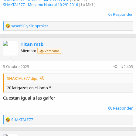
Pues habrá que probarlas, si alguno las prueba, que pase
SHAKTALE77 - Megamo Natural 10 29" 2016
( Lu MK1 )
sensaciones
Responder
R
saso690
y
Sir_sproket
e
a
c
Titan mtb
c
i
Miembro
Veterano
o
n
e
5 Octubre 2025
#2.405
s
:
SHAKTALE77 dijo:
20 latigazos en el lomo !!
Cuestan igual a las galfer
Responder
R
SHAKTALE77
e
a
c