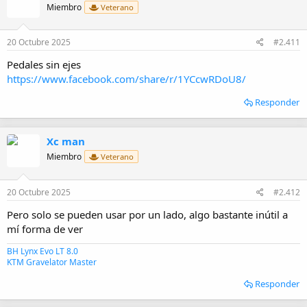
i
Miembro
Veterano
o
n
e
20 Octubre 2025
#2.411
s
:
Pedales sin ejes
https://www.facebook.com/share/r/1YCcwRDoU8/
Responder
Xc man
Miembro
Veterano
20 Octubre 2025
#2.412
Pero solo se pueden usar por un lado, algo bastante inútil a
mí forma de ver
BH Lynx Evo LT 8.0
KTM Gravelator Master
Responder