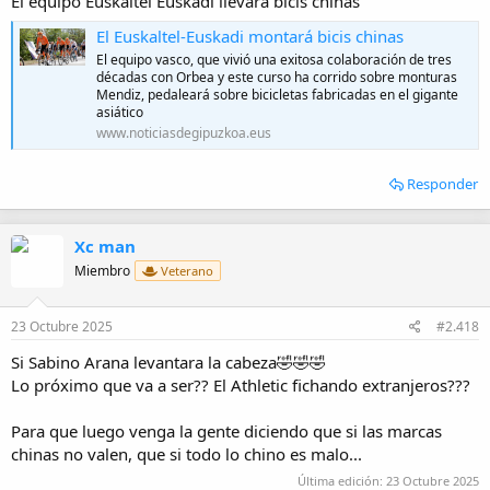
El equipo Euskaltel Euskadi llevará bicis chinas
El Euskaltel-Euskadi montará bicis chinas
El equipo vasco, que vivió una exitosa colaboración de tres
décadas con Orbea y este curso ha corrido sobre monturas
Mendiz, pedaleará sobre bicicletas fabricadas en el gigante
asiático
www.noticiasdegipuzkoa.eus
Responder
Xc man
Miembro
Veterano
23 Octubre 2025
#2.418
Si Sabino Arana levantara la cabeza🤣🤣🤣
Lo próximo que va a ser?? El Athletic fichando extranjeros???
Para que luego venga la gente diciendo que si las marcas
chinas no valen, que si todo lo chino es malo...
Última edición:
23 Octubre 2025