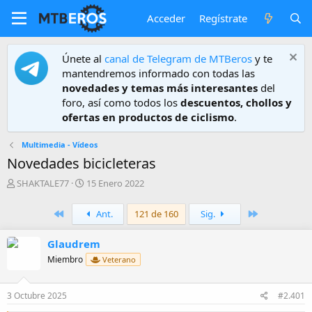
Acceder
Regístrate
Únete al
canal de Telegram de MTBeros
y te
mantendremos informado con todas las
novedades y temas más interesantes
del
foro, así como todos los
descuentos, chollos y
ofertas en productos de ciclismo
.
Multimedia - Vídeos
Novedades bicicleteras
A
F
SHAKTALE77
15 Enero 2022
u
e
t
c
Primero
Último
Ant.
121 de 160
Sig.
o
h
r
a
Glaudrem
d
e
Miembro
Veterano
i
n
i
3 Octubre 2025
#2.401
c