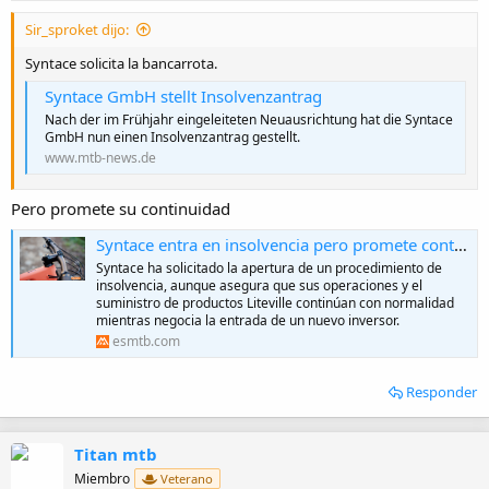
:
Sir_sproket dijo:
Syntace solicita la bancarrota.
Syntace GmbH stellt Insolvenzantrag
Nach der im Frühjahr eingeleiteten Neuausrichtung hat die Syntace
GmbH nun einen Insolvenzantrag gestellt.
www.mtb-news.de
Pero promete su continuidad
Syntace entra en insolvencia pero promete continuidad total y un futuro asegurado para Liteville
Syntace ha solicitado la apertura de un procedimiento de
insolvencia, aunque asegura que sus operaciones y el
suministro de productos Liteville continúan con normalidad
mientras negocia la entrada de un nuevo inversor.
esmtb.com
Responder
Titan mtb
Miembro
Veterano