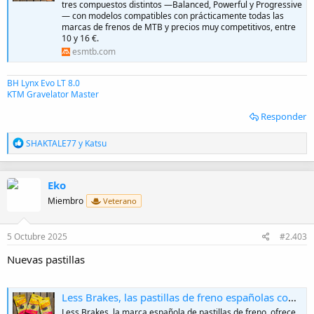
tres compuestos distintos —Balanced, Powerful y Progressive
— con modelos compatibles con prácticamente todas las
marcas de frenos de MTB y precios muy competitivos, entre
10 y 16 €.
esmtb.com
BH Lynx Evo LT 8.0
KTM Gravelator Master
Responder
R
SHAKTALE77
y
Katsu
e
a
c
Eko
c
i
Miembro
Veterano
o
n
e
5 Octubre 2025
#2.403
s
:
Nuevas pastillas
Less Brakes, las pastillas de freno españolas con tres compuestos para cada necesidad
Less Brakes, la marca española de pastillas de freno, ofrece