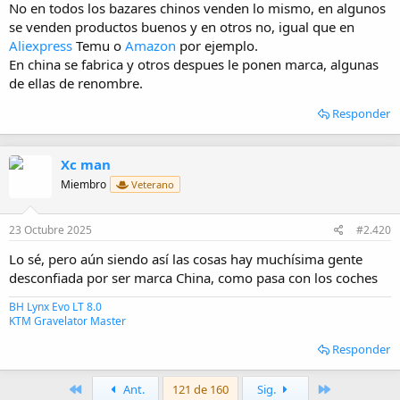
No en todos los bazares chinos venden lo mismo, en algunos
se venden productos buenos y en otros no, igual que en
Aliexpress
Temu o
Amazon
por ejemplo.
En china se fabrica y otros despues le ponen marca, algunas
de ellas de renombre.
Responder
Xc man
Miembro
Veterano
23 Octubre 2025
#2.420
Lo sé, pero aún siendo así las cosas hay muchísima gente
desconfiada por ser marca China, como pasa con los coches
BH Lynx Evo LT 8.0
KTM Gravelator Master
Responder
Primero
Último
Ant.
121 de 160
Sig.