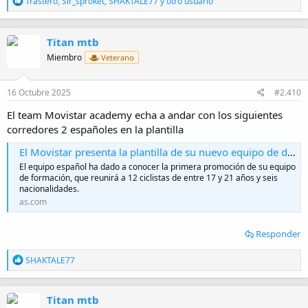
Trastero
,
Sir_sproket
,
SHAKTALE77
y otro usuario
e
a
c
Titan mtb
c
i
Miembro
Veterano
o
n
e
16 Octubre 2025
#2.410
s
:
El team Movistar academy echa a andar con los siguientes
corredores 2 españoles en la plantilla
El Movistar presenta la plantilla de su nuevo equipo de desarrollo
El equipo español ha dado a conocer la primera promoción de su equipo
de formación, que reunirá a 12 ciclistas de entre 17 y 21 años y seis
nacionalidades.
as.com
Responder
R
SHAKTALE77
e
a
c
Titan mtb
c