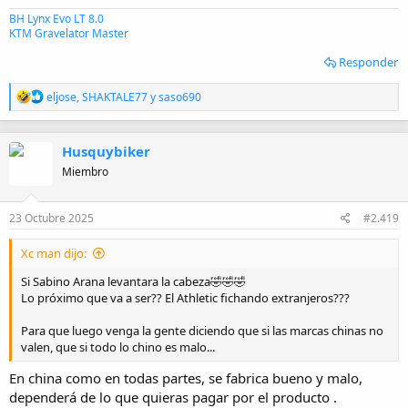
BH Lynx Evo LT 8.0
KTM Gravelator Master
Responder
R
eljose
,
SHAKTALE77
y
saso690
e
a
c
Husquybiker
c
i
Miembro
o
n
e
23 Octubre 2025
#2.419
s
:
Xc man dijo:
Si Sabino Arana levantara la cabeza🤣🤣🤣
Lo próximo que va a ser?? El Athletic fichando extranjeros???
Para que luego venga la gente diciendo que si las marcas chinas no
valen, que si todo lo chino es malo...
En china como en todas partes, se fabrica bueno y malo,
dependerá de lo que quieras pagar por el producto .