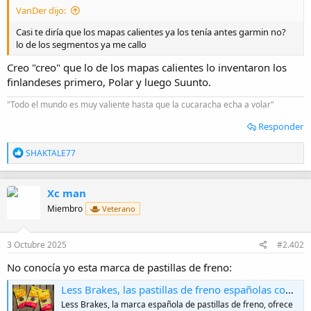
i
VanDer dijo:
o
Casi te diría que los mapas calientes ya los tenía antes garmin no?
lo de los segmentos ya me callo
Creo "creo" que lo de los mapas calientes lo inventaron los
finlandeses primero, Polar y luego Suunto.
"Todo el mundo es muy valiente hasta que la cucaracha echa a volar"
Responder
R
SHAKTALE77
e
a
c
Xc man
c
i
Miembro
Veterano
o
n
e
3 Octubre 2025
#2.402
s
:
No conocía yo esta marca de pastillas de freno:
Less Brakes, las pastillas de freno españolas con tres compuestos para cada necesidad
Less Brakes, la marca española de pastillas de freno, ofrece