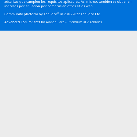
adscritas que cumplen los requisitos aplicables. Así mismo, también se obtienen
ingresos por afiliación por compras en otros sitios web.
®
Community platform by XenForo
© 2010-2022 XenForo Ltd.
Advanced Forum Stats by
AddonFlare - Premium XF2 Addons