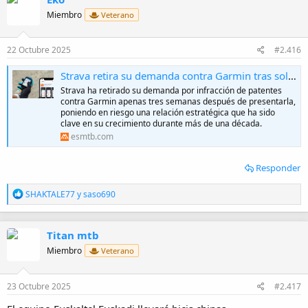
c
i
Miembro
Veterano
o
n
e
22 Octubre 2025
#2.416
s
:
Strava retira su demanda contra Garmin tras solo tres semanas
Strava ha retirado su demanda por infracción de patentes
contra Garmin apenas tres semanas después de presentarla,
poniendo en riesgo una relación estratégica que ha sido
clave en su crecimiento durante más de una década.
esmtb.com
Responder
R
SHAKTALE77
y
saso690
e
a
c
Titan mtb
c
i
Miembro
Veterano
o
n
e
23 Octubre 2025
#2.417
s
: