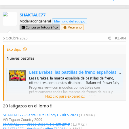
SHAKTALE77
Moderador general
Miembro del equipo
Concurso fotográfico
Veterano
5 Octubre 2025
#2.404
Eko dijo:
Nuevas pastillas
Less Brakes, las pastillas de freno españolas con tres compuestos para cada necesidad
Less Brakes, la marca española de pastillas de freno,
ofrece tres compuestos distintos —Balanced, Powerful y
Progressive— con modelos compatibles con
prácticamente todas las marcas de frenos de MTB y
Haz clic para expandir...
precios muy competitivos, entre 10 y 16 €.
esmtb.com
20 latigazos en el lomo !!
SHAKTALE77 - Santa Cruz Tallboy C / Kit S 2023
( Lu MK4 )
VW Tiguan Country 2009
Perdón no había visto tu mensaje
😅
SHAKTALE77 - Orbea Occam TR H30 2019
( Lu MK2 )
SHAKTALE77 - Nordest Bardino Ti 2018
( Lu MK3 )