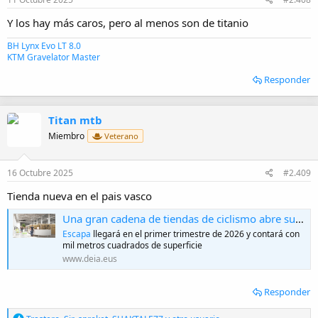
Y los hay más caros, pero al menos son de titanio
BH Lynx Evo LT 8.0
KTM Gravelator Master
Responder
Titan mtb
Miembro
Veterano
16 Octubre 2025
#2.409
Tienda nueva en el pais vasco
Una gran cadena de tiendas de ciclismo abre su primer local en Bizkaia
Escapa
llegará en el primer trimestre de 2026 y contará con
mil metros cuadrados de superficie
www.deia.eus
Responder
R