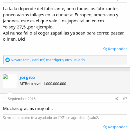
La talla depende del fabricante, pero todos.los.fabricantes
ponen varios tallajes en.la.etiqueta: Europeo, americano y.....
Japones, este es el que vale. Los japos tallan en cm.
Yo soy 27,5 ,por ejemplo.
Asi nunca fallo al coger zapatillas ya sean para correr, pasear,
o ir en. Bici
Responder
R
Novato total
,
dani.mf
,
manziger
y otro usuario
e
a
c
jorgito
c
i
MTBero nivel -1.000.000.000
o
n
e
11 Septiembre 2015
#7
s
:
Muchas gracias muy útil.
Si mi comentario te a ayudado un LIKE, se agradece :)salu2.
Responder