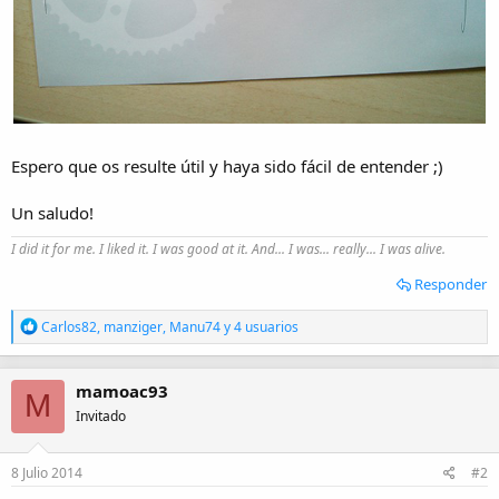
Espero que os resulte útil y haya sido fácil de entender ;)
Un saludo!
I did it for me. I liked it. I was good at it. And... I was... really... I was alive.
Responder
R
Carlos82
,
manziger
,
Manu74
y 4 usuarios
e
a
c
mamoac93
c
M
i
Invitado
o
n
e
8 Julio 2014
#2
s