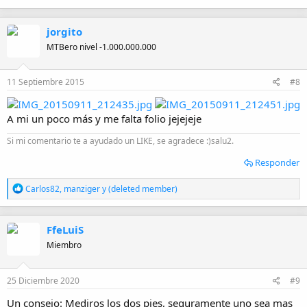
jorgito
MTBero nivel -1.000.000.000
11 Septiembre 2015
#8
A mi un poco más y me falta folio jejejeje
Si mi comentario te a ayudado un LIKE, se agradece :)salu2.
Responder
R
Carlos82
,
manziger
y
(deleted member)
e
a
c
FfeLuiS
c
i
Miembro
o
n
e
25 Diciembre 2020
#9
s
:
Un consejo: Mediros los dos pies, seguramente uno sea mas