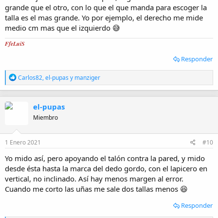
grande que el otro, con lo que el que manda para escoger la
talla es el mas grande. Yo por ejemplo, el derecho me mide
medio cm mas que el izquierdo 😅
FfeLuiS
Responder
R
Carlos82
,
el-pupas
y
manziger
e
a
c
el-pupas
c
i
Miembro
o
n
e
1 Enero 2021
#10
s
:
Yo mido así, pero apoyando el talón contra la pared, y mido
desde ésta hasta la marca del dedo gordo, con el lapicero en
vertical, no inclinado. Así hay menos margen al error.
Cuando me corto las uñas me sale dos tallas menos 😆
Responder