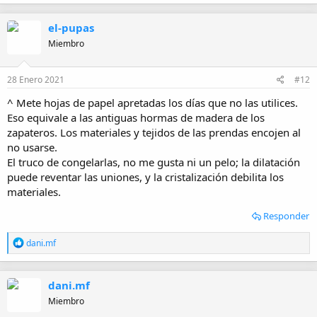
el-pupas
Miembro
28 Enero 2021
#12
^ Mete hojas de papel apretadas los días que no las utilices.
Eso equivale a las antiguas hormas de madera de los
zapateros. Los materiales y tejidos de las prendas encojen al
no usarse.
El truco de congelarlas, no me gusta ni un pelo; la dilatación
puede reventar las uniones, y la cristalización debilita los
materiales.
Responder
R
dani.mf
e
a
c
dani.mf
c
i
Miembro
o