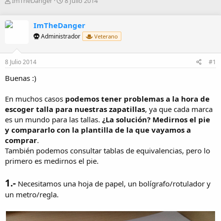
A
F
ImTheDanger
8 Julio 2014
u
e
t
c
ImTheDanger
o
h
r
a
Administrador
Veterano
d
e
8 Julio 2014
#1
i
n
Buenas :)
i
c
i
En muchos casos
podemos tener problemas a la hora de
o
escoger talla para nuestras zapatillas
, ya que cada marca
es un mundo para las tallas.
¿La solución? Medirnos el pie
y compararlo con la plantilla de la que vayamos a
comprar
.
También podemos consultar tablas de equivalencias, pero lo
primero es medirnos el pie.
1.-
Necesitamos una hoja de papel, un bolígrafo/rotulador y
un metro/regla.