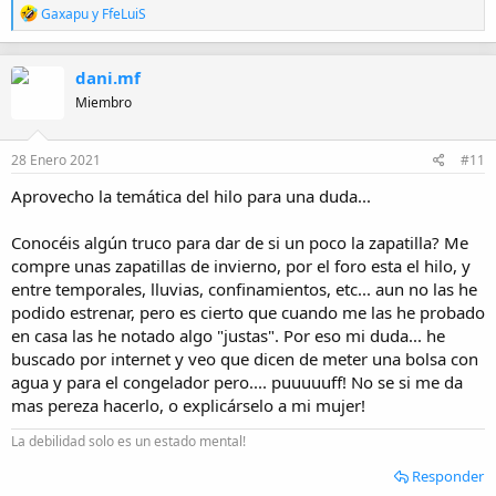
R
Gaxapu
y
FfeLuiS
e
a
c
dani.mf
c
i
Miembro
o
n
e
28 Enero 2021
#11
s
:
Aprovecho la temática del hilo para una duda...
Conocéis algún truco para dar de si un poco la zapatilla? Me
compre unas zapatillas de invierno, por el foro esta el hilo, y
entre temporales, lluvias, confinamientos, etc... aun no las he
podido estrenar, pero es cierto que cuando me las he probado
en casa las he notado algo "justas". Por eso mi duda... he
buscado por internet y veo que dicen de meter una bolsa con
agua y para el congelador pero.... puuuuuff! No se si me da
mas pereza hacerlo, o explicárselo a mi mujer!
La debilidad solo es un estado mental!
Responder