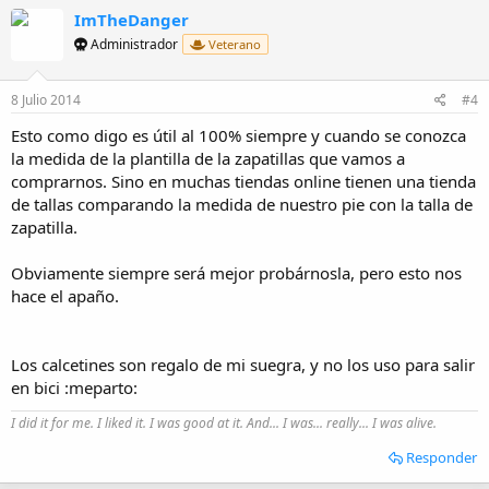
ImTheDanger
Administrador
Veterano
8 Julio 2014
#4
Esto como digo es útil al 100% siempre y cuando se conozca
la medida de la plantilla de la zapatillas que vamos a
comprarnos. Sino en muchas tiendas online tienen una tienda
de tallas comparando la medida de nuestro pie con la talla de
zapatilla.
Obviamente siempre será mejor probárnosla, pero esto nos
hace el apaño.
Los calcetines son regalo de mi suegra, y no los uso para salir
en bici :meparto:
I did it for me. I liked it. I was good at it. And... I was... really... I was alive.
Responder