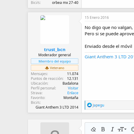
Bici/s
orbea mx 27-40
15 Enero 2016
No digo que no valgan, 
Pero si se puede aprove
Enviado desde el móvil
trust_bcn
Moderador general
Giant Anthem 3 LTD 2014 
Miembro del equipo
Veterano
Mensajes
11.074
Puntos de reacción
12.131
Ubicación
Badalona
Perfil personal
Visitar
Strava
Enlace
Favorito
Montaña
Bici/s
R
Japegu
Giant Anthem 3 LTD 2014
e
a
c
c
i
9
Eliminar formato
Negrita
Cursiva
Tamaño 
Co
o