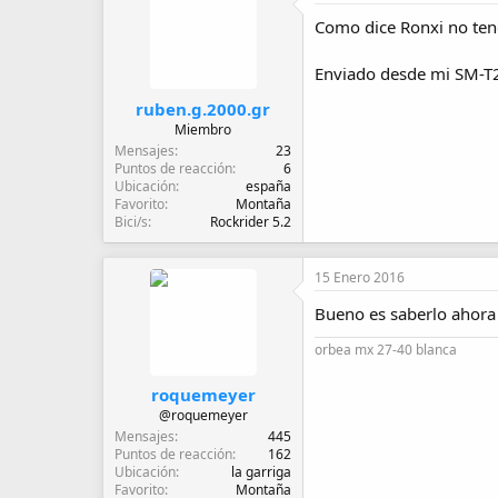
Como dice Ronxi no tend
Enviado desde mi SM-T
ruben.g.2000.gr
Miembro
Mensajes
23
Puntos de reacción
6
Ubicación
españa
Favorito
Montaña
Bici/s
Rockrider 5.2
15 Enero 2016
Bueno es saberlo ahora
orbea mx 27-40 blanca
roquemeyer
@roquemeyer
Mensajes
445
Puntos de reacción
162
Ubicación
la garriga
Favorito
Montaña