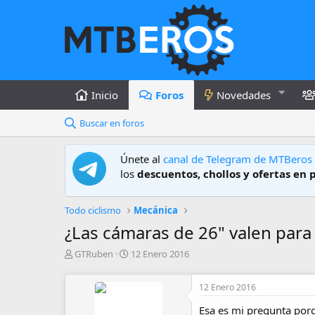
Inicio
Foros
Novedades
Buscar en foros
Únete al
canal de Telegram de MTBeros
los
descuentos, chollos y ofertas en 
Todo ciclismo
Mecánica
¿Las cámaras de 26" valen para 
A
F
GTRuben
12 Enero 2016
u
e
t
c
12 Enero 2016
o
h
r
a
Esa es mi pregunta po