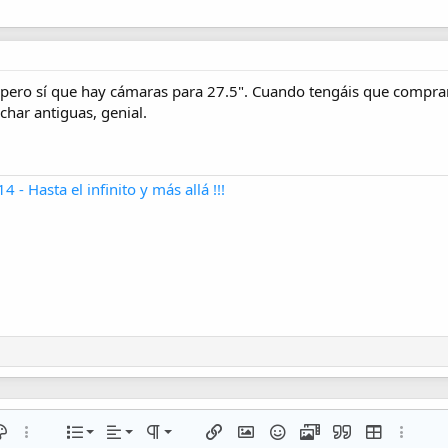
pero sí que hay cámaras para 27.5". Cuando tengáis que comprar
char antiguas, genial.
- Hasta el infinito y más allá !!!
Alineación izquierda
Normal
Lista numerada
del texto
lor de texto
Más opciones…
Lista
Alineamiento
Paragraph format
Insertar enlace
Insertar imagen
Emoticonos
Multimedia
Citar
Insert table
Más opc