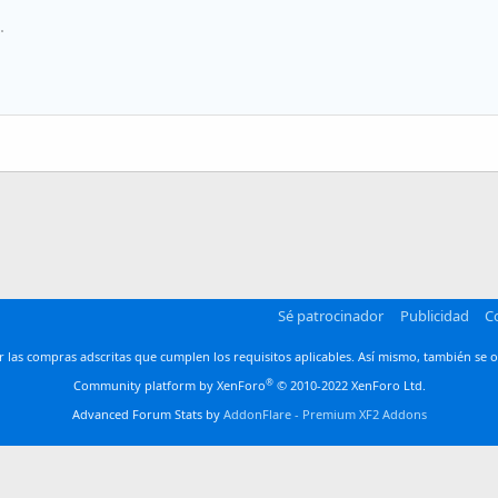
Alineación centrada
Heading 1
Lista desordenada
.
en línea
line spoiler
Alineación derecha
Aumentar sangría
Heading 2
Justify text
Disminuir sangría
Heading 3
man
Sé patrocinador
Publicidad
C
las compras adscritas que cumplen los requisitos aplicables. Así mismo, también se o
®
Community platform by XenForo
© 2010-2022 XenForo Ltd.
Advanced Forum Stats by
AddonFlare - Premium XF2 Addons