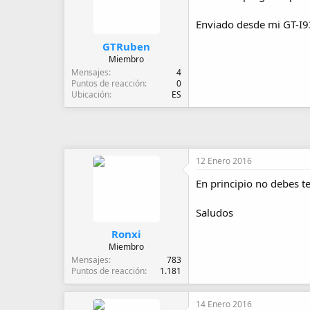
d
e
Enviado desde mi GT-I9
i
n
GTRuben
i
Miembro
c
Mensajes
4
i
Puntos de reacción
0
o
Ubicación
ES
12 Enero 2016
En principio no debes t
Saludos
Ronxi
Miembro
Mensajes
783
Puntos de reacción
1.181
14 Enero 2016