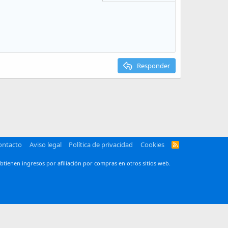
Eliminar borrador
Responder
ontacto
Aviso legal
Política de privacidad
Cookies
R
S
S
btienen ingresos por afiliación por compras en otros sitios web.