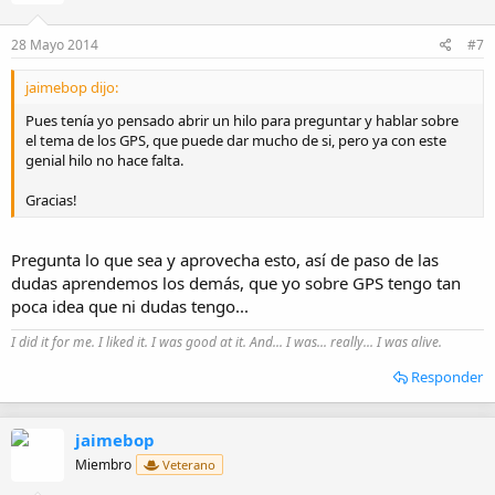
28 Mayo 2014
#7
jaimebop dijo:
Pues tenía yo pensado abrir un hilo para preguntar y hablar sobre
el tema de los GPS, que puede dar mucho de si, pero ya con este
genial hilo no hace falta.
Gracias!
Pregunta lo que sea y aprovecha esto, así de paso de las
dudas aprendemos los demás, que yo sobre GPS tengo tan
poca idea que ni dudas tengo...
I did it for me. I liked it. I was good at it. And... I was... really... I was alive.
Responder
jaimebop
Miembro
Veterano