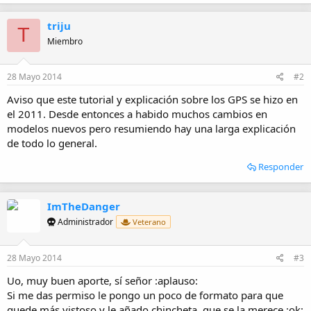
a
c
triju
c
T
i
Miembro
o
n
e
28 Mayo 2014
#2
s
:
Aviso que este tutorial y explicación sobre los GPS se hizo en
el 2011. Desde entonces a habido muchos cambios en
modelos nuevos pero resumiendo hay una larga explicación
de todo lo general.
Responder
ImTheDanger
Administrador
Veterano
28 Mayo 2014
#3
Uo, muy buen aporte, sí señor :aplauso:
Si me das permiso le pongo un poco de formato para que
quede más vistoso y le añado chincheta, que se la merece :ok: