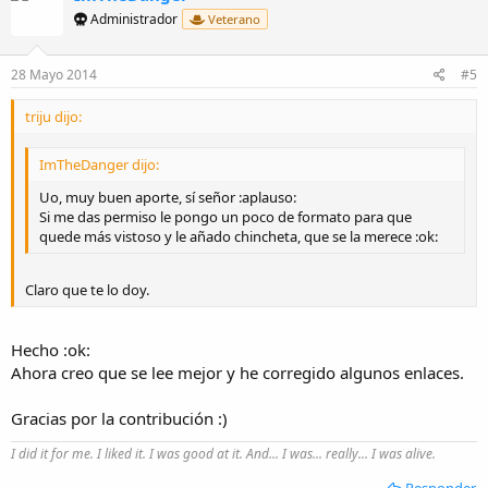
Administrador
Veterano
28 Mayo 2014
#5
triju dijo:
ImTheDanger dijo:
Uo, muy buen aporte, sí señor :aplauso:
Si me das permiso le pongo un poco de formato para que
quede más vistoso y le añado chincheta, que se la merece :ok:
Claro que te lo doy.
Hecho :ok:
Ahora creo que se lee mejor y he corregido algunos enlaces.
Gracias por la contribución :)
I did it for me. I liked it. I was good at it. And... I was... really... I was alive.
Responder