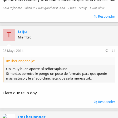
I did it for me. I liked it. I was good at it. And... I was... really... I was alive.
Responder
triju
T
Miembro
28 Mayo 2014
#4
ImTheDanger dijo:
Uo, muy buen aporte, sí señor :aplauso:
Si me das permiso le pongo un poco de formato para que quede
más vistoso y le añado chincheta, que se la merece :ok:
Claro que te lo doy.
Responder
ImTheDanger