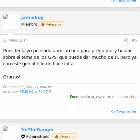
jaimebop
Miembro
Veterano
28 Mayo 2014
#6
Pues tenía yo pensado abrir un hilo para preguntar y hablar
sobre el tema de los GPS, que puede dar mucho de si, pero ya
con este genial hilo no hace falta.
Gracias!
Frena con el freno y frenarás.
Mi burra:
MMR Woki 10 27.5
Extr
ema
dura
, esa gran desconocida...
Responder
ImTheDanger
Administrador
Veterano