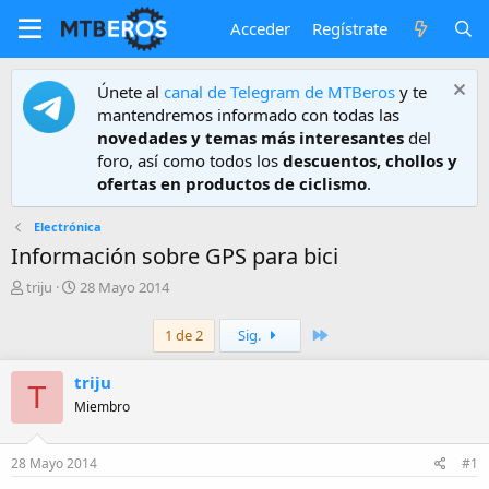
Acceder
Regístrate
Únete al
canal de Telegram de MTBeros
y te
mantendremos informado con todas las
novedades y temas más interesantes
del
foro, así como todos los
descuentos, chollos y
ofertas en productos de ciclismo
.
Electrónica
Información sobre GPS para bici
A
F
triju
28 Mayo 2014
u
e
t
c
Último
1 de 2
Sig.
o
h
r
a
triju
d
T
e
Miembro
i
n
i
28 Mayo 2014
#1
c