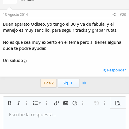
13 Agosto 2014
#20
Buen aparato Odiseo, yo tengo el 30 y va de fabula, y el
manejo es muy sencillo, para seguir tracks y grabar rutas.
No es que sea muy experto en el tema pero si tienes alguna
duda te podré ayudar.
Un saludo ;)
Responder
Último
1 de 2
Sig.
Lista numerada
Negrita
Cursiva
Más opciones…
Lista
Más opciones…
Insertar enlace
Insertar imagen
Emoticonos
Más opciones…
Deshacer
Más opciones
Vista p
Lista desordenada
Escribe la respuesta...
Alineación izquierda
9
Normal
Guardar borrador
Arial
Tamaño del texto
Alineamiento
Citar
Rehacer
Multimedia
Cambiar a código BB
Color de texto
Paragraph format
Insert table
Eliminar formato
Fuente
Insert horizontal line
Borradores
Tachado
Spoiler
Subrayado
Código
Código en línea
Inline spoiler
Aumentar sangría
10
Eliminar borrador
Alineación centrada
Heading 1
Book Antiqua