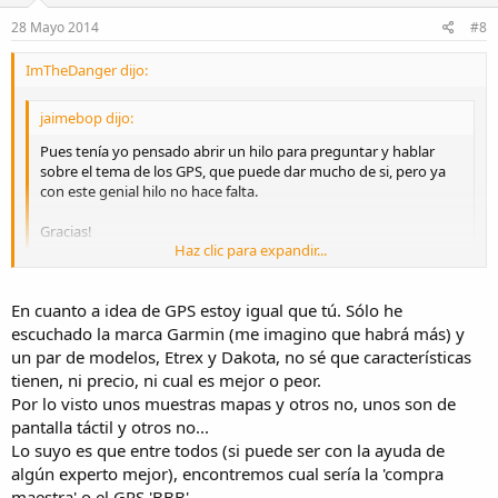
28 Mayo 2014
#8
ImTheDanger dijo:
jaimebop dijo:
Pues tenía yo pensado abrir un hilo para preguntar y hablar
sobre el tema de los GPS, que puede dar mucho de si, pero ya
con este genial hilo no hace falta.
Gracias!
Haz clic para expandir...
Pregunta lo que sea y aprovecha esto, así de paso de las dudas
Haz clic para expandir...
aprendemos los demás, que yo sobre GPS tengo tan poca idea que
En cuanto a idea de GPS estoy igual que tú. Sólo he
ni dudas tengo...
escuchado la marca Garmin (me imagino que habrá más) y
un par de modelos, Etrex y Dakota, no sé que características
tienen, ni precio, ni cual es mejor o peor.
Por lo visto unos muestras mapas y otros no, unos son de
pantalla táctil y otros no...
Lo suyo es que entre todos (si puede ser con la ayuda de
algún experto mejor), encontremos cual sería la 'compra
maestra' o el GPS 'BBB'.