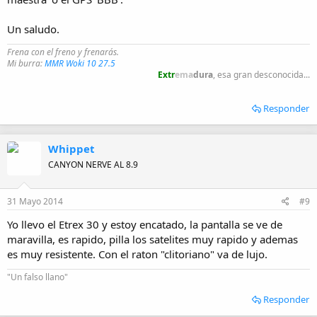
Un saludo.
Frena con el freno y frenarás.
Mi burra:
MMR Woki 10 27.5
Extr
ema
dura
, esa gran desconocida...
Responder
Whippet
CANYON NERVE AL 8.9
31 Mayo 2014
#9
Yo llevo el Etrex 30 y estoy encatado, la pantalla se ve de
maravilla, es rapido, pilla los satelites muy rapido y ademas
es muy resistente. Con el raton "clitoriano" va de lujo.
"Un falso llano"
Responder