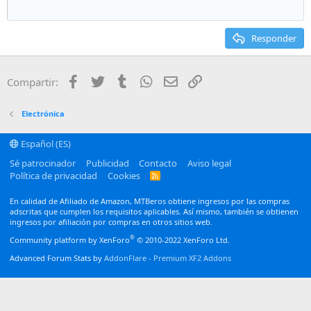
Disminuir sangría
12
Courier New
Alineación derecha
Heading 2
15
Georgia
Justify text
Responder
Heading 3
18
Tahoma
22
Times New Roman
Facebook
Twitter
Tumblr
WhatsApp
Email
Enlace
Compartir:
26
Trebuchet MS
Verdana
Electrónica
Español (ES)
Sé patrocinador
Publicidad
Contacto
Aviso legal
Política de privacidad
Cookies
R
S
S
En calidad de Afiliado de Amazon, MTBeros obtiene ingresos por las compras
adscritas que cumplen los requisitos aplicables. Así mismo, también se obtienen
ingresos por afiliación por compras en otros sitios web.
®
Community platform by XenForo
© 2010-2022 XenForo Ltd.
Advanced Forum Stats by
AddonFlare - Premium XF2 Addons