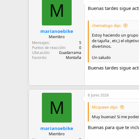
M
i
Buenas tardes sigue act
o
n
e
s
chemalogo dijo:
:
marianoebike
Estoy haciendo un grupo d
Miembro
de tajuña , etc,) el objet
Mensajes
5
divertinos.
Puntos de reacción
0
Ubicación
Guadarrama
Un saludo
Favorito
Montaña
Buenas tardes sigue act
6 Junio 2026
M
Mcqueen dijo:
Muy buenas! Si me podeis
Buenas para que te incl
marianoebike
Miembro