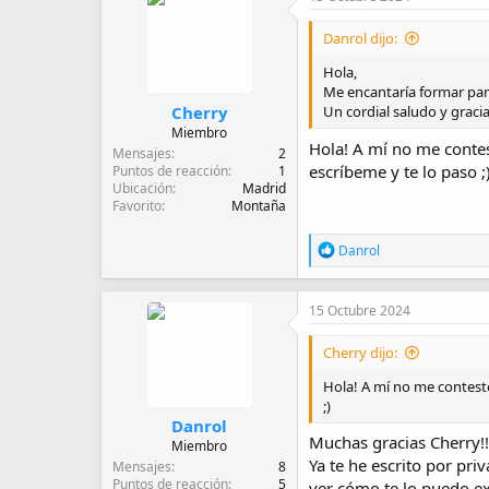
d
e
Danrol dijo:
i
n
Hola,
i
Me encantaría formar par
c
Cherry
Un cordial saludo y gracia
i
Miembro
o
Hola! A mí no me contes
Mensajes
2
escríbeme y te lo paso ;
Puntos de reacción
1
Ubicación
Madrid
Favorito
Montaña
R
Danrol
e
a
c
15 Octubre 2024
c
i
Cherry dijo:
o
n
Hola! A mí no me contestó
e
;)
s
:
Danrol
Muchas gracias Cherry!!
Miembro
Ya te he escrito por pri
Mensajes
8
Puntos de reacción
5
ver cómo te lo puedo ex