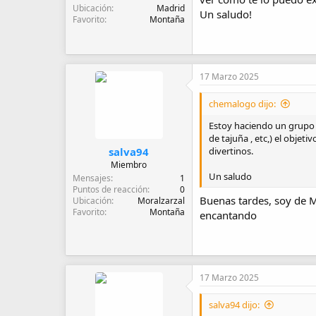
Ubicación
Madrid
Un saludo!
Favorito
Montaña
17 Marzo 2025
chemalogo dijo:
Estoy haciendo un grupo d
de tajuña , etc,) el objet
salva94
divertinos.
Miembro
Un saludo
Mensajes
1
Puntos de reacción
0
Buenas tardes, soy de M
Ubicación
Moralzarzal
Favorito
Montaña
encantando
17 Marzo 2025
salva94 dijo: