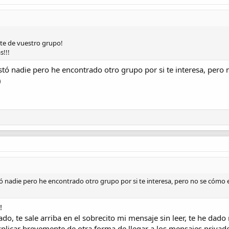
te de vuestro grupo!
s!!!
tó nadie pero he encontrado otro grupo por si te interesa, pero n
)
 nadie pero he encontrado otro grupo por si te interesa, pero no se cómo es
!
vado, te sale arriba en el sobrecito mi mensaje sin leer, te he dado
plicar brevemente de otra forma de llegar a los mensajes privad