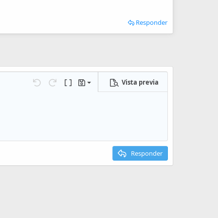
Responder
Vista previa
Guardar borrador
iones…
Deshacer
Rehacer
Cambiar a código BB
Borradores
Eliminar borrador
Responder