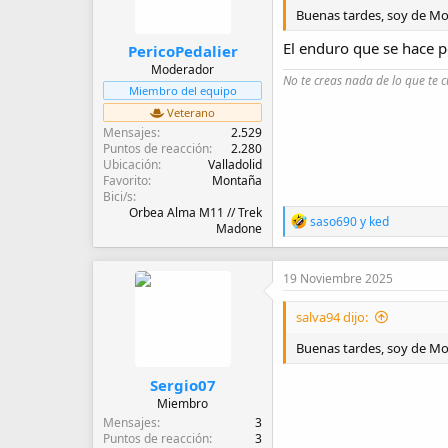
Buenas tardes, soy de Mo
El enduro que se hace po
PericoPedalier
Moderador
No te creas nada de lo que te c
Miembro del equipo
Veterano
Mensajes
2.529
Puntos de reacción
2.280
Ubicación
Valladolid
Favorito
Montaña
Bici/s
Orbea Alma M11 // Trek
R
saso690
y
ked
Madone
e
a
c
19 Noviembre 2025
c
i
o
salva94 dijo:
n
Buenas tardes, soy de Mo
e
s
:
Sergio07
Miembro
Mensajes
3
Puntos de reacción
3