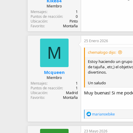
Kike84
Miembro
Mensajes
1
Puntos de reacción
0
Ubicación
Pinto
Favorito
Montaña
25 Enero 2026
M
chemalogo dijo:
Estoy haciendo un grupo d
de tajuña , etc,) el objet
Mcqueen
divertinos.
Miembro
Un saludo
Mensajes
1
Puntos de reacción
1
Muy buenas! Si me pode
Ubicación
Madrid
Favorito
Montaña
R
marianoebike
e
a
c
23 Mayo 2026
c