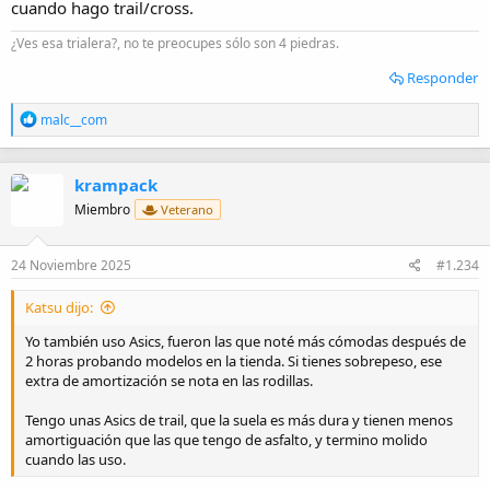
cuando hago trail/cross.
¿Ves esa trialera?, no te preocupes sólo son 4 piedras.
Responder
R
malc__com
e
a
c
krampack
c
i
Miembro
Veterano
o
n
e
24 Noviembre 2025
#1.234
s
:
Katsu dijo:
Yo también uso Asics, fueron las que noté más cómodas después de
2 horas probando modelos en la tienda. Si tienes sobrepeso, ese
extra de amortización se nota en las rodillas.
Tengo unas Asics de trail, que la suela es más dura y tienen menos
amortiguación que las que tengo de asfalto, y termino molido
cuando las uso.