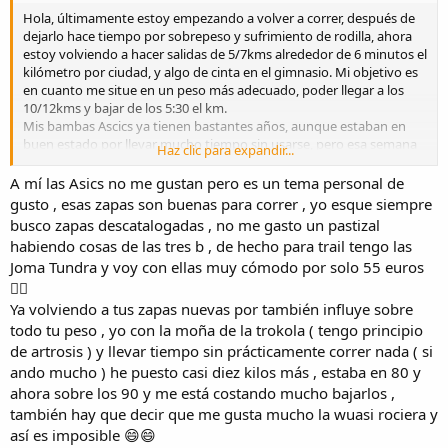
Hola, últimamente estoy empezando a volver a correr, después de
dejarlo hace tiempo por sobrepeso y sufrimiento de rodilla, ahora
estoy volviendo a hacer salidas de 5/7kms alrededor de 6 minutos el
kilómetro por ciudad, y algo de cinta en el gimnasio. Mi objetivo es
en cuanto me situe en un peso más adecuado, poder llegar a los
10/12kms y bajar de los 5:30 el km.
Mis bambas Ascics ya tienen bastantes años, aunque estaban en
buen estado por llevar mucho tiempo sin usarse, pero esa semana
Haz clic para expandir...
se me despegó la suela. La he reparado, pero ya me he pedido unas
nuevas. Como no entiendo mucho, he estado leyendo, y al final, por
A mí las Asics no me gustan pero es un tema personal de
calidad precio, y porqué siempre he corrido con Ascics, me he
gusto , esas zapas son buenas para correr , yo esque siempre
acabado comprando unas Ascics Gel-Pulse 15 ¿que os parecen?
busco zapas descatalogadas , no me gasto un pastizal
habiendo cosas de las tres b , de hecho para trail tengo las
Joma Tundra y voy con ellas muy cómodo por solo 55 euros
👌🏼
Ya volviendo a tus zapas nuevas por también influye sobre
todo tu peso , yo con la moña de la trokola ( tengo principio
de artrosis ) y llevar tiempo sin prácticamente correr nada ( si
ando mucho ) he puesto casi diez kilos más , estaba en 80 y
ahora sobre los 90 y me está costando mucho bajarlos ,
también hay que decir que me gusta mucho la wuasi rociera y
así es imposible 😄😄