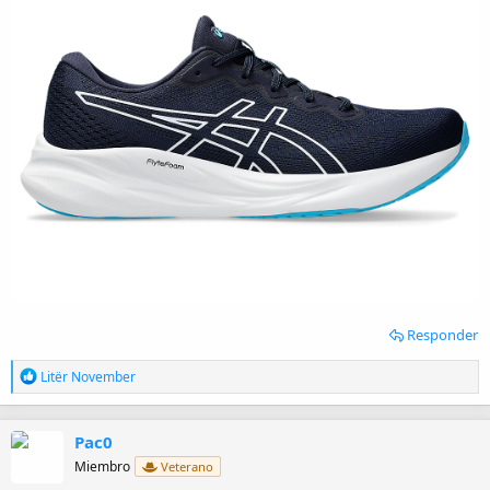
Responder
R
Litër November
e
a
c
Pac0
c
i
Miembro
Veterano
o