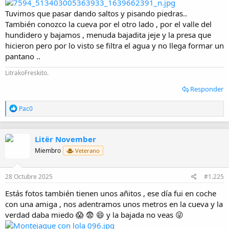
Tuvimos que pasar dando saltos y pisando piedras..
También conozco la cueva por el otro lado , por el valle del
hundidero y bajamos , menuda bajadita jeje y la presa que
hicieron pero por lo visto se filtra el agua y no llega formar un
pantano ..
LitrakoFreskito.
Responder
R
Pac0
e
a
c
Litër November
c
i
Miembro
Veterano
o
n
e
28 Octubre 2025
#1.225
s
:
Estás fotos también tienen unos añitos , ese día fui en coche
con una amiga , nos adentramos unos metros en la cueva y la
verdad daba miedo 😱 😨 😄 y la bajada no veas 😜