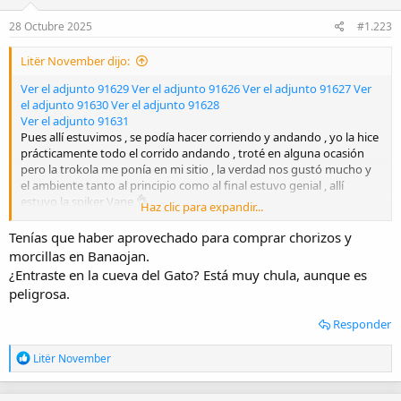
n
e
28 Octubre 2025
#1.223
s
:
Litër November dijo:
Ver el adjunto 91629
Ver el adjunto 91626
Ver el adjunto 91627
Ver
el adjunto 91630
Ver el adjunto 91628
Ver el adjunto 91631
Pues allí estuvimos , se podía hacer corriendo y andando , yo la hice
prácticamente todo el corrido andando , troté en alguna ocasión
pero la trokola me ponía en mi sitio , la verdad nos gustó mucho y
el ambiente tanto al principio como al final estuvo genial , allí
estuvo la spiker Vane 👌
Haz clic para expandir...
El año que viene repetimos si todo va bien 👌🏼💪🏼💪🏼
Tenías que haber aprovechado para comprar chorizos y
morcillas en Banaojan.
¿Entraste en la cueva del Gato? Está muy chula, aunque es
peligrosa.
Responder
R
Litër November
e
a
c