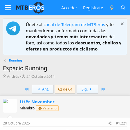
Acceder
Regístrate
Únete al
canal de Telegram de MTBeros
y te
mantendremos informado con todas las
novedades y temas más interesantes
del
foro, así como todos los
descuentos, chollos y
ofertas en productos de ciclismo
.
Running
Espacio Running
A
F
Andrés
24 Octubre 2014
u
e
t
c
Primero
Último
Ant.
62 de 64
Sig.
o
h
r
a
Litër November
d
e
Miembro
Veterano
i
n
i
28 Octubre 2025
#1.221
c