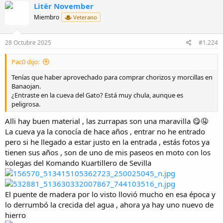
Litër November
c
i
Miembro
Veterano
o
n
e
28 Octubre 2025
#1.224
s
:
Pac0 dijo:
Tenías que haber aprovechado para comprar chorizos y morcillas en
Banaojan.
¿Entraste en la cueva del Gato? Está muy chula, aunque es
peligrosa.
Alli hay buen material , las zurrapas son una maravilla 😋🤤
La cueva ya la conocía de hace años , entrar no he entrado
pero si he llegado a estar justo en la entrada , estás fotos ya
tienen sus años , son de uno de mis paseos en moto con los
kolegas del Komando Kuartillero de Sevilla
El puente de madera por lo visto llovió mucho en esa época y
lo derrumbó la crecida del agua , ahora ya hay uno nuevo de
hierro