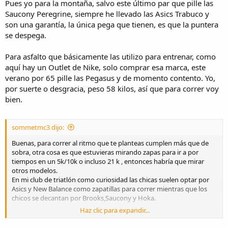
Pues yo para la montaña, salvo este último par que pille las
Saucony Peregrine, siempre he llevado las Asics Trabuco y
son una garantía, la única pega que tienen, es que la puntera
se despega.
Para asfalto que básicamente las utilizo para entrenar, como
aquí hay un Outlet de Nike, solo comprar esa marca, este
verano por 65 pille las Pegasus y de momento contento. Yo,
por suerte o desgracia, peso 58 kilos, así que para correr voy
bien.
sommetmc3 dijo:
Buenas, para correr al ritmo que te planteas cumplen más que de
sobra, otra cosa es que estuvieras mirando zapas para ir a por
tiempos en un 5k/10k o incluso 21 k , entonces habría que mirar
otros modelos.
En mi club de triatlón como curiosidad las chicas suelen optar por
Asics y New Balance como zapatillas para correr mientras que los
chicos se decantan por Brooks,Saucony y Hoka.
Haz clic para expandir...
Yo acabo de jubilar unas Brooks Ghost y he comprado unas Asics
Novablast 5 para asfalto y unas Nike Juniper para cuando hago