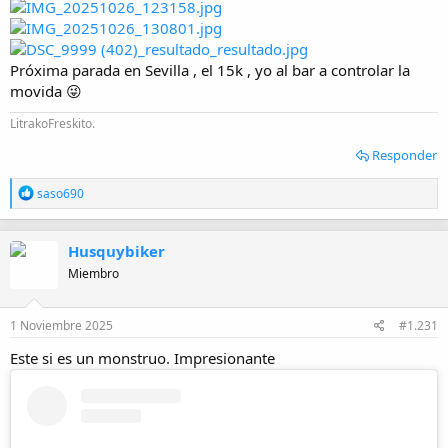
Próxima parada en Sevilla , el 15k , yo al bar a controlar la
movida 😜
LitrakoFreskito.
Responder
R
saso690
e
a
c
Husquybiker
c
i
Miembro
o
n
e
1 Noviembre 2025
#1.231
s
:
Este si es un monstruo. Impresionante