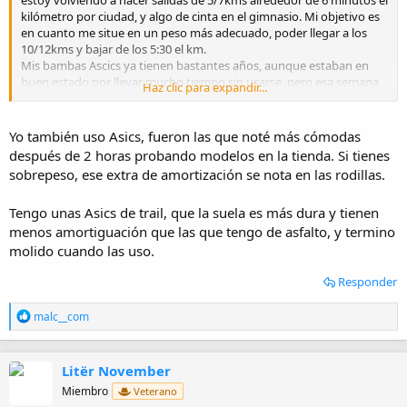
kilómetro por ciudad, y algo de cinta en el gimnasio. Mi objetivo es
en cuanto me situe en un peso más adecuado, poder llegar a los
10/12kms y bajar de los 5:30 el km.
Mis bambas Ascics ya tienen bastantes años, aunque estaban en
buen estado por llevar mucho tiempo sin usarse, pero esa semana
Haz clic para expandir...
se me despegó la suela. La he reparado, pero ya me he pedido unas
nuevas. Como no entiendo mucho, he estado leyendo, y al final, por
calidad precio, y porqué siempre he corrido con Ascics, me he
Yo también uso Asics, fueron las que noté más cómodas
acabado comprando unas Ascics Gel-Pulse 15 ¿que os parecen?
después de 2 horas probando modelos en la tienda. Si tienes
sobrepeso, ese extra de amortización se nota en las rodillas.
Tengo unas Asics de trail, que la suela es más dura y tienen
menos amortiguación que las que tengo de asfalto, y termino
molido cuando las uso.
Responder
R
malc__com
e
a
c
Litër November
c
i
Miembro
Veterano
o