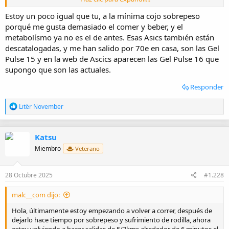
puesto casi diez kilos más , estaba en 80 y ahora sobre los 90 y me
está costando mucho bajarlos , también hay que decir que me
Estoy un poco igual que tu, a la mínima cojo sobrepeso
gusta mucho la wuasi rociera y así es imposible 😄😄
porqué me gusta demasiado el comer y beber, y el
Venga animo y a trotar se ha dicho 👌🏼💪🏼💪🏼💪🏼
metabolísmo ya no es el de antes. Esas Asics también están
descatalogadas, y me han salido por 70e en casa, son las Gel
Pulse 15 y en la web de Ascics aparecen las Gel Pulse 16 que
supongo que son las actuales.
Responder
R
Litër November
e
a
c
Katsu
c
i
Miembro
Veterano
o
n
e
28 Octubre 2025
#1.228
s
:
malc__com dijo:
Hola, últimamente estoy empezando a volver a correr, después de
dejarlo hace tiempo por sobrepeso y sufrimiento de rodilla, ahora
estoy volviendo a hacer salidas de 5/7kms alrededor de 6 minutos el