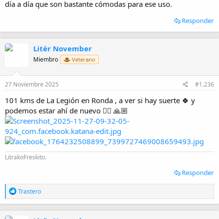
día a día que son bastante cómodas para ese uso.
Responder
Litër November
Miembro
Veterano
27 Noviembre 2025
#1.236
101 kms de La Legión en Ronda , a ver si hay suerte 🍀 y
podemos estar ahí de nuevo 👌🏼 🙏🏼
LitrakoFreskito.
Responder
R
Trastero
e
a
c