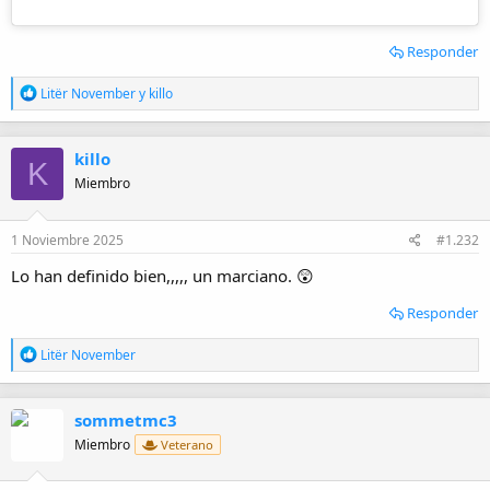
Responder
R
Litër November
y
killo
e
a
c
killo
c
K
i
Miembro
o
n
e
1 Noviembre 2025
#1.232
s
:
Lo han definido bien,,,,, un marciano. 😲
Responder
R
Litër November
e
a
c
sommetmc3
c
i
Miembro
Veterano
o
n