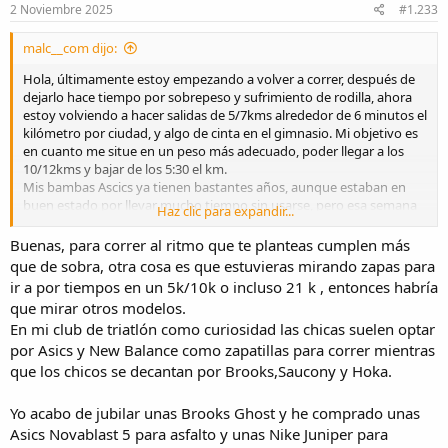
e
2 Noviembre 2025
#1.233
s
:
malc__com dijo:
Hola, últimamente estoy empezando a volver a correr, después de
dejarlo hace tiempo por sobrepeso y sufrimiento de rodilla, ahora
estoy volviendo a hacer salidas de 5/7kms alrededor de 6 minutos el
kilómetro por ciudad, y algo de cinta en el gimnasio. Mi objetivo es
en cuanto me situe en un peso más adecuado, poder llegar a los
10/12kms y bajar de los 5:30 el km.
Mis bambas Ascics ya tienen bastantes años, aunque estaban en
buen estado por llevar mucho tiempo sin usarse, pero esa semana
Haz clic para expandir...
se me despegó la suela. La he reparado, pero ya me he pedido unas
nuevas. Como no entiendo mucho, he estado leyendo, y al final, por
Buenas, para correr al ritmo que te planteas cumplen más
calidad precio, y porqué siempre he corrido con Ascics, me he
que de sobra, otra cosa es que estuvieras mirando zapas para
acabado comprando unas Ascics Gel-Pulse 15 ¿que os parecen?
ir a por tiempos en un 5k/10k o incluso 21 k , entonces habría
que mirar otros modelos.
En mi club de triatlón como curiosidad las chicas suelen optar
por Asics y New Balance como zapatillas para correr mientras
que los chicos se decantan por Brooks,Saucony y Hoka.
Yo acabo de jubilar unas Brooks Ghost y he comprado unas
Asics Novablast 5 para asfalto y unas Nike Juniper para