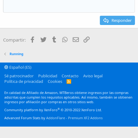
Heading 1
Disminuir sangría
12
Courier New
Alineación derecha
Heading 2
15
Georgia
Justify text
Responder
Heading 3
18
Tahoma
22
Times New Roman
Facebook
Twitter
Tumblr
WhatsApp
Email
Enlace
Compartir:
26
Trebuchet MS
Verdana
Running
Español (ES)
Sé patrocinador
Publicidad
Contacto
Aviso legal
Política de privacidad
Cookies
R
S
S
En calidad de Afiliado de Amazon, MTBeros obtiene ingresos por las compras
adscritas que cumplen los requisitos aplicables. Así mismo, también se obtienen
ingresos por afiliación por compras en otros sitios web.
®
Community platform by XenForo
© 2010-2022 XenForo Ltd.
Advanced Forum Stats by
AddonFlare - Premium XF2 Addons