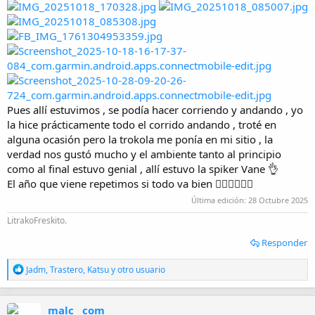
i
o
Pues allí estuvimos , se podía hacer corriendo y andando , yo
la hice prácticamente todo el corrido andando , troté en
alguna ocasión pero la trokola me ponía en mi sitio , la
verdad nos gustó mucho y el ambiente tanto al principio
como al final estuvo genial , allí estuvo la spiker Vane 👌
El año que viene repetimos si todo va bien 👌🏼💪🏼💪🏼
Última edición:
28 Octubre 2025
LitrakoFreskito.
Responder
R
Jadm
,
Trastero
,
Katsu
y otro usuario
e
a
c
malc__com
c