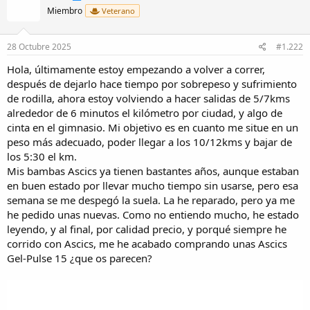
i
Miembro
Veterano
o
n
e
28 Octubre 2025
#1.222
s
:
Hola, últimamente estoy empezando a volver a correr,
después de dejarlo hace tiempo por sobrepeso y sufrimiento
de rodilla, ahora estoy volviendo a hacer salidas de 5/7kms
alrededor de 6 minutos el kilómetro por ciudad, y algo de
cinta en el gimnasio. Mi objetivo es en cuanto me situe en un
peso más adecuado, poder llegar a los 10/12kms y bajar de
los 5:30 el km.
Mis bambas Ascics ya tienen bastantes años, aunque estaban
en buen estado por llevar mucho tiempo sin usarse, pero esa
semana se me despegó la suela. La he reparado, pero ya me
he pedido unas nuevas. Como no entiendo mucho, he estado
leyendo, y al final, por calidad precio, y porqué siempre he
corrido con Ascics, me he acabado comprando unas Ascics
Gel-Pulse 15 ¿que os parecen?