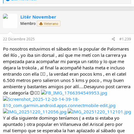
e
a
c
Litër November
c
i
Miembro
Veterano
o
n
e
22 Diciembre 2025
#1.239
s
:
Po nosotros estuvimos el sábado en la popular de Palomares
del Río , yo iba sin dorsal , así que me metí con la carrera ya
empezada para acompañar mi pareja un ratito y lo que me
dejara la trokola , al final la acompañé hasta meta e incluso
entrando con ella 👌🏼 , la verdad eran pocos kms , en el catel
6.500 metros pero salieron unos 5 kms y poco , muy buen
ambiente y bastantes amigos por allí....Desayuno post carrera
de categoría 😊👌🏼
Y al día siguiente domingo teníamos ( a esta si estaba yo
apuntado ) otra popular en Villanueva del Ariscal pero por
mal tiempo que se esperaba la han aplazado al sábado que