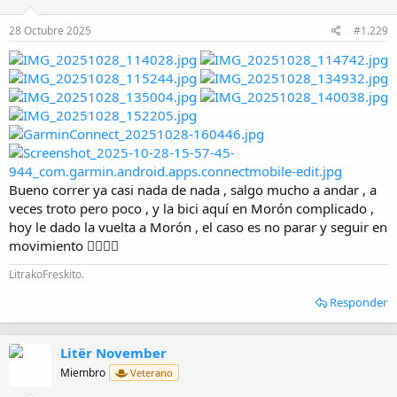
n
e
28 Octubre 2025
#1.229
s
:
Bueno correr ya casi nada de nada , salgo mucho a andar , a
veces troto pero poco , y la bici aquí en Morón complicado ,
hoy le dado la vuelta a Morón , el caso es no parar y seguir en
movimiento 👌🏼💪🏼
LitrakoFreskito.
Responder
Litër November
Miembro
Veterano