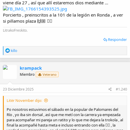
viene día 27 , así que allí estaremos dios mediante ...
Porcierto , preinscritos a la 101 de la legión en Ronda , a ver
si pillamos plaza 🙌🏼 👌🏼
LitrakoFreskito.
Responder
R
killo
e
a
c
krampack
c
i
Miembro
Veterano
o
n
e
23 Diciembre 2025
#1.240
s
:
Litër November dijo:
Po nosotros estuvimos el sábado en la popular de Palomares del
Río , yo iba sin dorsal , así que me metí con la carrera ya empezada
para acompañar mi pareja un ratito y lo que me dejara la trokola , al
final la acompañé hasta meta e incluso entrando con ella 👌🏼 , la