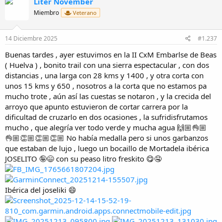
Litër November
c
i
Miembro
Veterano
o
n
e
14 Diciembre 2025
#1.237
s
:
Buenas tardes , ayer estuvimos en la II CxM Embarlse de Beas
( Huelva ) , bonito trail con una sierra espectacular , con dos
distancias , una larga con 28 kms y 1400 , y otra corta con
unos 15 kms y 650 , nosotros a la corta que no estamos pa
mucho trote , aún así las cuestas se notaron , y la crecida del
arroyo que apunto estuvieron de cortar carrera por la
dificultad de cruzarlo en dos ocasiones , la sufridisfrutamos
mucho , que alegría ver todo verde y mucha agua 🙌🏼👌🏼
👌🏼👏🏼👏🏼👏🏼 No había medalla pero si unos garbanzos
que estaban de lujo , luego un bocaillo de Mortadela ibérica
JOSELITO 🤪😄 con su peaso litro freskito 😋🤤
Ibérica del joseliki 😄