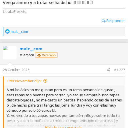
Venga animo y a trotar se ha dicho 👌🏼💪🏼💪🏼💪🏼
LitrakoFreskito.
Responder
R
malc__com
e
a
c
malc__com
c
i
Miembro
Veterano
o
n
e
28 Octubre 2025
#1.227
s
:
Litër November dijo:
A mí las Asics no me gustan pero es un tema personal de gusto ,
esas zapas son buenas para correr , yo esque siempre busco zapas
descatalogadas , no me gasto un pastizal habiendo cosas de las tres
b , de hecho para trail tengo las Joma Tundra y voy con ellas muy
cómodo por solo 55 euros 👌🏼
Ya volviendo a tus zapas nuevas por también influye sobre todo tu
peso , yo con la moña de la trokola ( tengo principio de artrosis ) y
llevar tiempo sin prácticamente correr nada ( si ando mucho ) he
Haz clic para expandir...