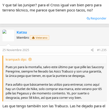
trail/cross.
Y que tal las Juniper? para el Cross igual van bien pero para
terreno técnico, me parece que tienen poco tacos, no?
Responder
Katsu
Miembro
Veterano
25 Noviembre 2025
#1.235
krampack dijo:
Pues yo para la montaña, salvo este último par que pille las Saucony
Peregrine, siempre he llevado las Asics Trabuco y son una garantía,
la única pega que tienen, es que la puntera se despega.
Para asfalto que básicamente las utilizo para entrenar, como aquí
hay un Outlet de Nike, solo comprar esa marca, este verano por 65
pille las Pegasus y de momento contento. Yo, por suerte o
desgracia, peso 58 kilos, así que para correr voy bien.
Las que tengo también son las Trabuco. Las he dejado para el