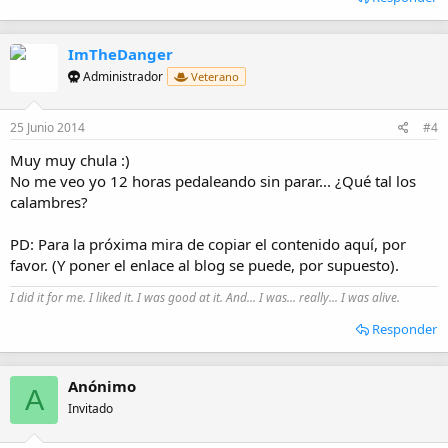
ImTheDanger
Administrador
Veterano
25 Junio 2014
#4
Muy muy chula :)
No me veo yo 12 horas pedaleando sin parar... ¿Qué tal los
calambres?
PD: Para la próxima mira de copiar el contenido aquí, por
favor. (Y poner el enlace al blog se puede, por supuesto).
I did it for me. I liked it. I was good at it. And... I was... really... I was alive.
Responder
Anónimo
A
Invitado