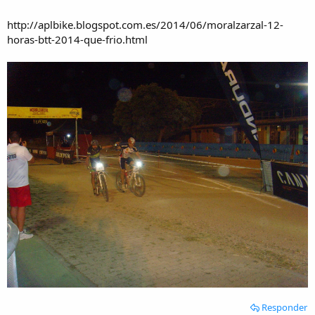
i
o
http://aplbike.blogspot.com.es/2014/06/moralzarzal-12-
horas-btt-2014-que-frio.html
Responder