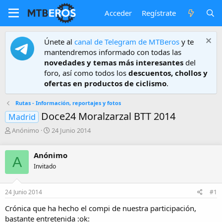
Acceder
Regístrate
Únete al
canal de Telegram de MTBeros
y te
mantendremos informado con todas las
novedades y temas más interesantes
del
foro, así como todos los
descuentos, chollos y
ofertas en productos de ciclismo
.
Rutas - Información, reportajes y fotos
Doce24 Moralzarzal BTT 2014
Madrid
A
F
Anónimo
24 Junio 2014
u
e
t
c
Anónimo
o
h
A
r
a
Invitado
d
e
24 Junio 2014
#1
i
n
Crónica que ha hecho el compi de nuestra participación,
i
bastante entretenida :ok:
c