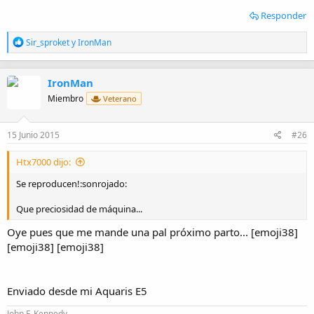
Responder
R
Sir_sproket
y
IronMan
e
a
c
IronMan
c
i
Miembro
Veterano
o
n
e
15 Junio 2015
#26
s
:
Htx7000 dijo:
Se reproducen!:sonrojado:
Que preciosidad de máquina...
Oye pues que me mande una pal próximo parto... [emoji38]
[emoji38] [emoji38]
Enviado desde mi Aquaris E5
John F. Kennedy