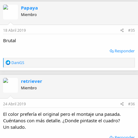
c
Papaya
c
i
Miembro
o
n
e
18 Abril 2019
#35
s
:
Brutal
Responder
R
DaniGS
e
a
c
retriever
c
i
Miembro
o
n
e
24 Abril 2019
#36
s
:
El color prefería el original pero el montaje una pasada.
Cuéntanos con más detalle. ¿Donde pintaste el cuadro?
Un saludo.
Responder