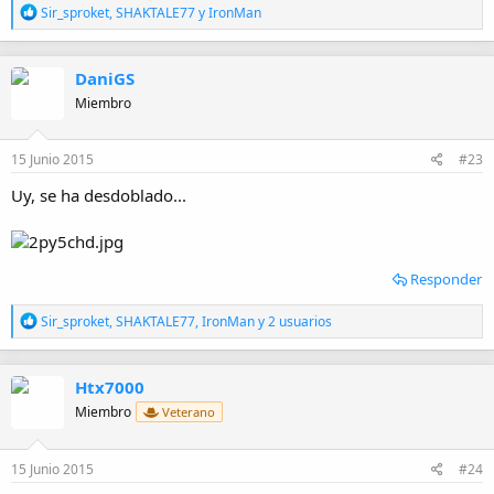
R
Sir_sproket
,
SHAKTALE77
y
IronMan
e
a
c
DaniGS
c
i
Miembro
o
n
e
15 Junio 2015
#23
s
:
Uy, se ha desdoblado...
Responder
R
Sir_sproket
,
SHAKTALE77
,
IronMan
y 2 usuarios
e
a
c
Htx7000
c
i
Miembro
Veterano
o
n
e
15 Junio 2015
#24
s