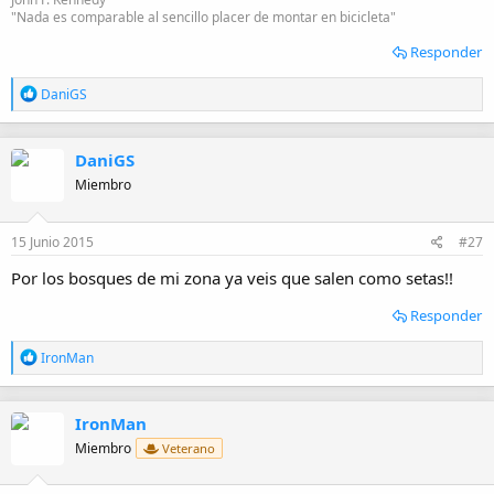
"Nada es comparable al sencillo placer de montar en bicicleta"
Responder
R
DaniGS
e
a
c
DaniGS
c
i
Miembro
o
n
e
15 Junio 2015
#27
s
:
Por los bosques de mi zona ya veis que salen como setas!!
Responder
R
IronMan
e
a
c
IronMan
c
i
Miembro
Veterano
o
n