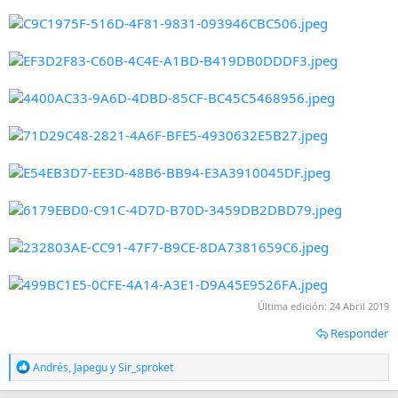
Última edición:
24 Abril 2019
Responder
R
Andrés
,
Japegu
y
Sir_sproket
e
a