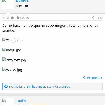
DaniGS
c
i
Miembro
o
n
e
13 Septiembre 2015
#32
s
:
Como hace tiempo que no subo ninguna foto, ahí van unas
cuantas:
Responder
R
SHAKTALE77
,
ImTheDanger
,
Txein
y 2 usuarios
e
a
c
Txein
c
i