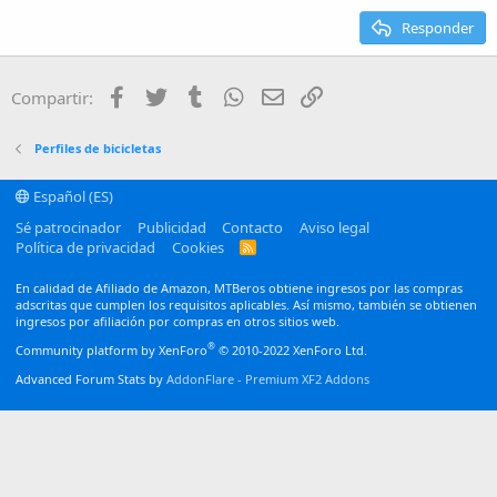
15
Georgia
Justify text
Responder
Heading 3
18
Tahoma
22
Times New Roman
Facebook
Twitter
Tumblr
WhatsApp
Email
Enlace
Compartir:
26
Trebuchet MS
Verdana
Perfiles de bicicletas
Español (ES)
Sé patrocinador
Publicidad
Contacto
Aviso legal
Política de privacidad
Cookies
R
S
S
En calidad de Afiliado de Amazon, MTBeros obtiene ingresos por las compras
adscritas que cumplen los requisitos aplicables. Así mismo, también se obtienen
ingresos por afiliación por compras en otros sitios web.
®
Community platform by XenForo
© 2010-2022 XenForo Ltd.
Advanced Forum Stats by
AddonFlare - Premium XF2 Addons