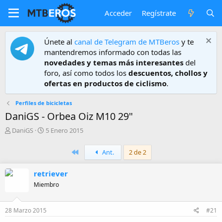
Acceder
Regístrate
Únete al
canal de Telegram de MTBeros
y te
mantendremos informado con todas las
novedades y temas más interesantes
del
foro, así como todos los
descuentos, chollos y
ofertas en productos de ciclismo
.
Perfiles de bicicletas
DaniGS - Orbea Oiz M10 29"
A
F
DaniGS
5 Enero 2015
u
e
t
c
Primero
Ant.
2 de 2
o
h
r
a
retriever
d
e
Miembro
i
n
i
28 Marzo 2015
#21
c