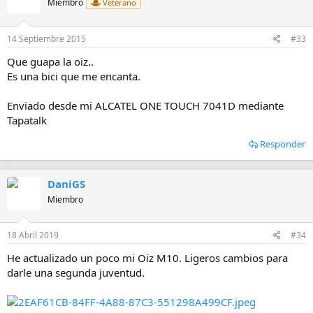
Miembro
Veterano
o
n
e
14 Septiembre 2015
#33
s
:
Que guapa la oiz..
Es una bici que me encanta.
Enviado desde mi ALCATEL ONE TOUCH 7041D mediante
Tapatalk
Responder
DaniGS
Miembro
18 Abril 2019
#34
He actualizado un poco mi Oiz M10. Ligeros cambios para
darle una segunda juventud.