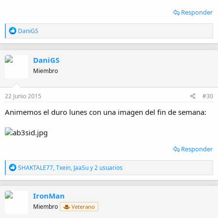
Responder
R
DaniGS
e
a
c
DaniGS
c
i
Miembro
o
n
e
22 Junio 2015
#30
s
:
Animemos el duro lunes con una imagen del fin de semana:
Responder
R
SHAKTALE77
,
Txein
,
JaaSu
y 2 usuarios
e
a
c
IronMan
c
i
Miembro
Veterano
o