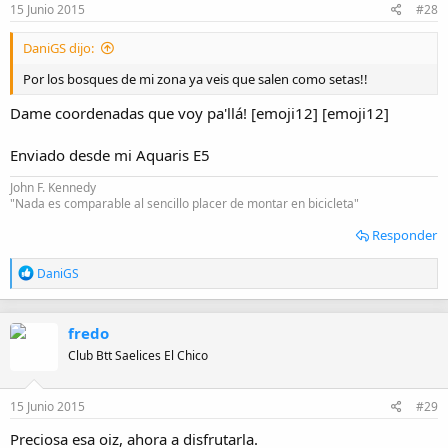
e
15 Junio 2015
#28
s
:
DaniGS dijo:
Por los bosques de mi zona ya veis que salen como setas!!
Dame coordenadas que voy pa'llá! [emoji12] [emoji12]
Enviado desde mi Aquaris E5
John F. Kennedy
"Nada es comparable al sencillo placer de montar en bicicleta"
Responder
R
DaniGS
e
a
c
fredo
c
i
Club Btt Saelices El Chico
o
n
e
15 Junio 2015
#29
s
:
Preciosa esa oiz, ahora a disfrutarla.