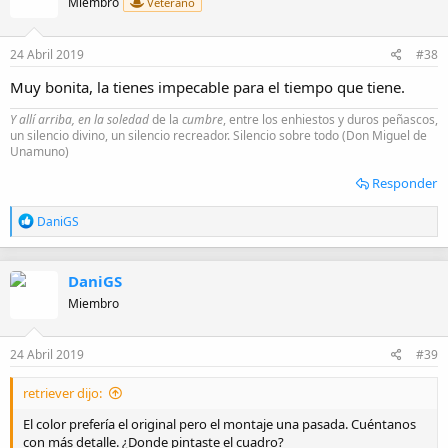
Miembro
Veterano
o
n
e
24 Abril 2019
#38
s
:
Muy bonita, la tienes impecable para el tiempo que tiene.
Y allí arriba, en la soledad
de la
cumbre
, entre los enhiestos y duros peñascos,
un silencio divino, un silencio recreador. Silencio sobre todo (Don Miguel de
Unamuno)
Responder
R
DaniGS
e
a
c
DaniGS
c
i
Miembro
o
n
e
24 Abril 2019
#39
s
:
retriever dijo:
El color prefería el original pero el montaje una pasada. Cuéntanos
con más detalle. ¿Donde pintaste el cuadro?