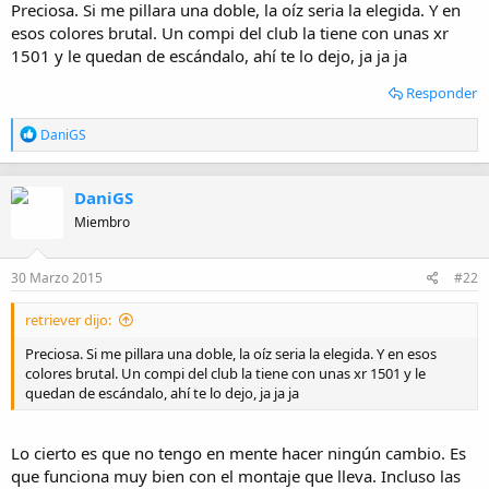
Preciosa. Si me pillara una doble, la oíz seria la elegida. Y en
i
esos colores brutal. Un compi del club la tiene con unas xr
o
1501 y le quedan de escándalo, ahí te lo dejo, ja ja ja
Responder
R
DaniGS
e
a
c
DaniGS
c
i
Miembro
o
n
e
30 Marzo 2015
#22
s
:
retriever dijo:
Preciosa. Si me pillara una doble, la oíz seria la elegida. Y en esos
colores brutal. Un compi del club la tiene con unas xr 1501 y le
quedan de escándalo, ahí te lo dejo, ja ja ja
Lo cierto es que no tengo en mente hacer ningún cambio. Es
que funciona muy bien con el montaje que lleva. Incluso las