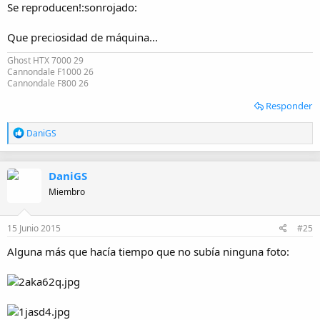
:
Se reproducen!:sonrojado:
Que preciosidad de máquina...
Ghost HTX 7000 29
Cannondale F1000 26
Cannondale F800 26
Responder
R
DaniGS
e
a
c
DaniGS
c
i
Miembro
o
n
e
15 Junio 2015
#25
s
:
Alguna más que hacía tiempo que no subía ninguna foto: