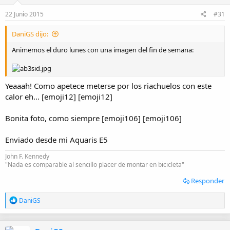
n
e
22 Junio 2015
#31
s
:
DaniGS dijo:
Animemos el duro lunes con una imagen del fin de semana:
Yeaaah! Como apetece meterse por los riachuelos con este
calor eh... [emoji12] [emoji12]
Bonita foto, como siempre [emoji106] [emoji106]
Enviado desde mi Aquaris E5
John F. Kennedy
"Nada es comparable al sencillo placer de montar en bicicleta"
Responder
R
DaniGS
e
a
c