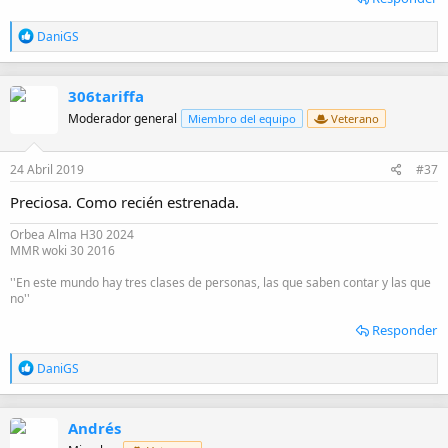
R
DaniGS
e
a
c
306tariffa
c
i
Moderador general
Miembro del equipo
Veterano
o
n
e
24 Abril 2019
#37
s
:
Preciosa. Como recién estrenada.
Orbea Alma H30 2024
MMR woki 30 2016
''En este mundo hay tres clases de personas, las que saben contar y las que
no''
Responder
R
DaniGS
e
a
c
Andrés
c
i