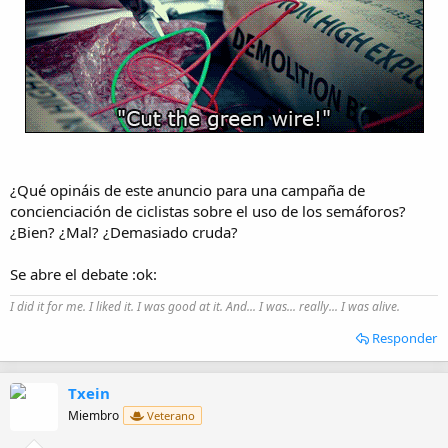
i
o
¿Qué opináis de este anuncio para una campaña de
concienciación de ciclistas sobre el uso de los semáforos?
¿Bien? ¿Mal? ¿Demasiado cruda?
Se abre el debate :ok:
I did it for me. I liked it. I was good at it. And... I was... really... I was alive.
Responder
Txein
Miembro
Veterano