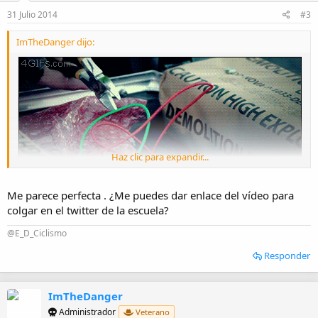
31 Julio 2014
#3
ImTheDanger dijo:
Haz clic para expandir...
Me parece perfecta . ¿Me puedes dar enlace del vídeo para
colgar en el twitter de la escuela?
¿Qué opináis de este anuncio para una campaña de concienciación
de ciclistas sobre el uso de los semáforos? ¿Bien? ¿Mal? ¿Demasiado
@E_D_Ciclismo
cruda?
Responder
Se abre el debate :ok:
ImTheDanger
Administrador
Veterano