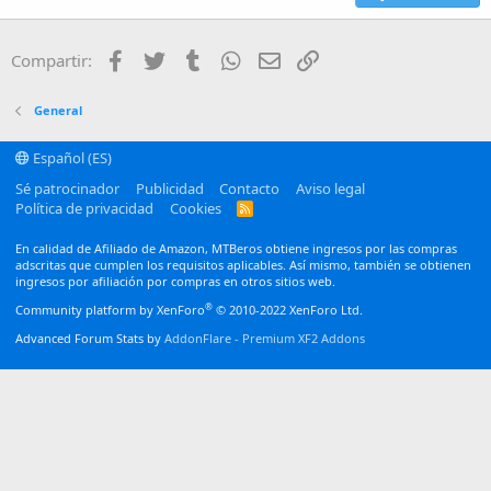
18
Tahoma
22
Times New Roman
Facebook
Twitter
Tumblr
WhatsApp
Email
Enlace
Compartir:
26
Trebuchet MS
Verdana
General
Español (ES)
Sé patrocinador
Publicidad
Contacto
Aviso legal
Política de privacidad
Cookies
R
S
S
En calidad de Afiliado de Amazon, MTBeros obtiene ingresos por las compras
adscritas que cumplen los requisitos aplicables. Así mismo, también se obtienen
ingresos por afiliación por compras en otros sitios web.
®
Community platform by XenForo
© 2010-2022 XenForo Ltd.
Advanced Forum Stats by
AddonFlare - Premium XF2 Addons