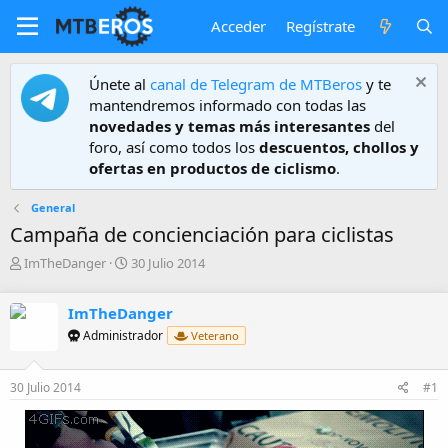
Acceder
Regístrate
Únete al
canal de Telegram de MTBeros
y te
mantendremos informado con todas las
novedades y temas más interesantes
del
foro, así como todos los
descuentos, chollos y
ofertas en productos de ciclismo
.
General
Campaña de concienciación para ciclistas
A
F
ImTheDanger
30 Julio 2014
u
e
t
c
ImTheDanger
o
h
r
a
Administrador
Veterano
d
e
30 Julio 2014
#1
i
n
i
c