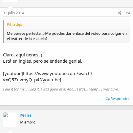
31 Julio 2014
#4
Pititi dijo:
Me parece perfecta . ¿Me puedes dar enlace del vídeo para colgar en
el twitter de la escuela?
Claro, aquí tienes ;)
Está en inglés, pero se entiende genial.
[youtube]https://www.youtube.com/watch?
v=Q5ZuvmyQ_p4[/youtube]
I did it for me. I liked it. I was good at it. And... I was... really... I was alive.
Responder
Pititi
Miembro