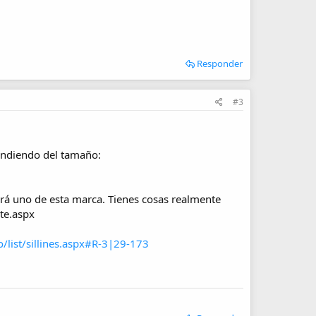
Responder
#3
pendiendo del tamaño:
rá uno de esta marca. Tienes cosas realmente
te.aspx
/list/sillines.aspx#R-3|29-173