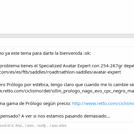
ho ya este tema para darte la bienvenida :ok:
 problema tienes el Specialized Avatar Expert con 254-267gr de
com/es/es/ftb/saddles/roadtriathlon-saddles/avatar-expert
ro Prólogo por estética, tengo claro que cuando me lo cambie se
ww.retto.com/ciclismo/det/sillin_prologo_nago_evo_cpc_negro_ma
ima gama de Prólogo según precio:
http://www.retto.com/ciclismo
 pensado? A ver si nos estamos pasando demasiado...
good at it. And... I was... really... I was alive.