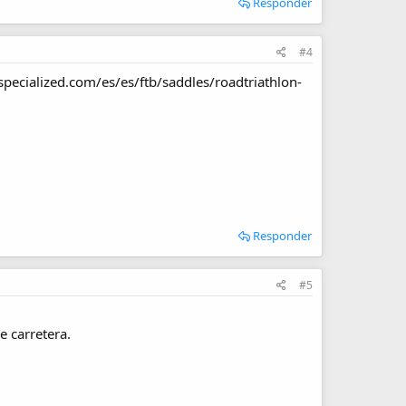
Responder
#4
pecialized.com/es/es/ftb/saddles/roadtriathlon-
Responder
#5
e carretera.