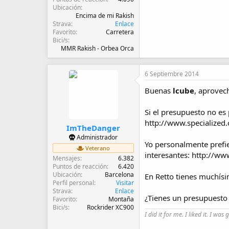
Ubicación
Encima de mi Rakish
Strava
Enlace
Favorito
Carretera
Bici/s
MMR Rakish - Orbea Orca
6 Septiembre 2014
Buenas
lcube
, aprovec
Si el presupuesto no es
http://www.specialized.
ImTheDanger
Administrador
Yo personalmente prefie
Veterano
interesantes: http://w
Mensajes
6.382
Puntos de reacción
6.420
Ubicación
Barcelona
En Retto tienes muchís
Perfil personal
Visitar
Strava
Enlace
¿Tienes un presupuesto
Favorito
Montaña
Bici/s
Rockrider XC900
I did it for me. I liked it. I was 