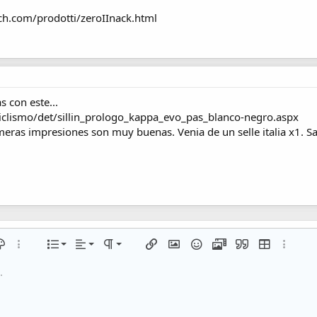
h.com/prodotti/zeroIInack.html
s con este...
iclismo/det/sillin_prologo_kappa_evo_pas_blanco-negro.aspx
meras impresiones son muy buenas. Venia de un selle italia x1. S
Alineación izquierda
Normal
Lista numerada
del texto
lor de texto
Más opciones…
Lista
Alineamiento
Paragraph format
Insertar enlace
Insertar imagen
Emoticonos
Multimedia
Citar
Insert table
Más opc
Alineación centrada
Heading 1
Lista desordenada
.
en línea
line spoiler
Alineación derecha
Aumentar sangría
Heading 2
Justify text
Disminuir sangría