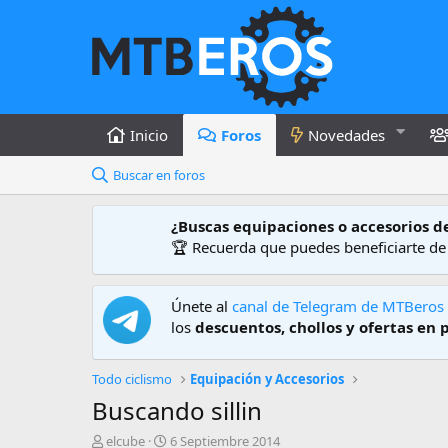
Inicio
Foros
Novedades
Buscar en foros
¿Buscas equipaciones o accesorios d
🏆 Recuerda que puedes beneficiarte d
Únete al
canal de Telegram de MTBeros
los
descuentos, chollos y ofertas en 
Todo ciclismo
Equipación y Accesorios
Buscando sillin
A
F
elcube
6 Septiembre 2014