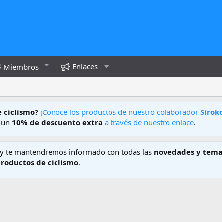
Enlaces
Miembros
e ciclismo?
¡Conoce los productos de nuestro colaborador
Sirok
e un
10% de descuento extra
a través de nuestro enlace
.
y te mantendremos informado con todas las
novedades y tema
productos de ciclismo
.