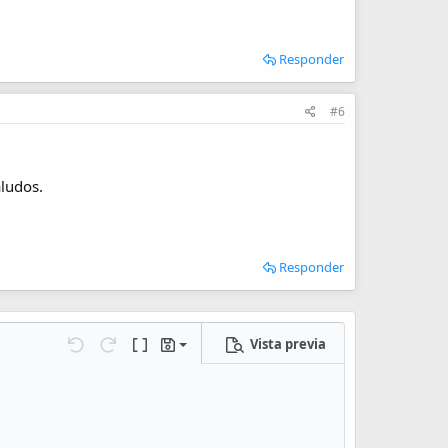
Responder
#6
aludos.
Responder
Vista previa
Guardar borrador
iones…
Deshacer
Rehacer
Cambiar a código BB
Borradores
Eliminar borrador