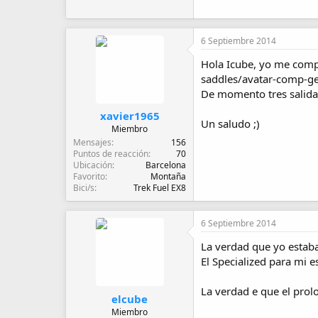
6 Septiembre 2014
Hola Icube, yo me comp
saddles/avatar-comp-ge
De momento tres salida
xavier1965
Un saludo ;)
Miembro
Mensajes
156
Puntos de reacción
70
Ubicación
Barcelona
Favorito
Montaña
Bici/s
Trek Fuel EX8
6 Septiembre 2014
La verdad que yo estab
El Specialized para mi e
La verdad e que el prolo
elcube
Miembro