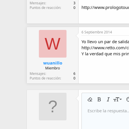
Mensajes
3
http://www.prologotouc
Puntos de reacción
0
6 Septiembre 2014
W
Yo llevo un par de salida
http://www.retto.com/c
Y la verdad que mis pri
wuanillo
Miembro
Mensajes
6
Puntos de reacción
0
9
Eliminar formato
Negrita
Cursiva
Tamaño 
Co
10
Escribe la respuesta..
Arial
Fuente
Insert horizontal line
Spoiler
Tachado
Código
Subrayado
Código 
In
12
Book Antiqua
15
Courier New