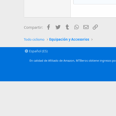
18
Georgia
22
Tahoma
26
Times New Ro
Facebook
Twitter
Tumblr
WhatsApp
Email
Enlace
Compartir:
Trebuchet MS
Verdana
Todo ciclismo
Equipación y Accesorios
Español (ES)
En calidad de Afiliado de Amazon, MTBeros obtiene ingresos por 