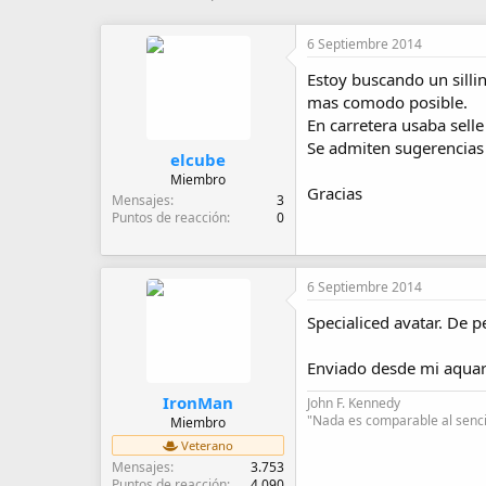
u
e
t
c
6 Septiembre 2014
o
h
r
a
Estoy buscando un sillin
d
mas comodo posible.
e
En carretera usaba sell
i
Se admiten sugerencias
n
elcube
i
Miembro
c
Gracias
Mensajes
3
i
Puntos de reacción
0
o
6 Septiembre 2014
Specialiced avatar. De 
Enviado desde mi aquar
IronMan
John F. Kennedy
"Nada es comparable al sencil
Miembro
Veterano
Mensajes
3.753
Puntos de reacción
4.090