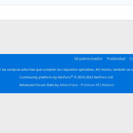
Heading 3
man
Sé patrocinador
Publicidad
C
las compras adscritas que cumplen los requisitos aplicables. Así mismo, también se o
®
Community platform by XenForo
© 2010-2022 XenForo Ltd.
Advanced Forum Stats by
AddonFlare - Premium XF2 Addons