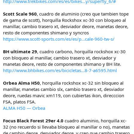
http://www.trekbikes.com/es/es/bikes...y/superfly_6/#
Scott Scale 960
, cuadro de aluminio (creo que tambien tope
de gama de scott), horquilla Rockshox xc-30 con bloqueo al
manillar, cambio trasero xt, desviador deore, manetas deore,
resto de componentes shimano y syncros
https://www.scott-sports.com/es/es/p...cale-960-tw-s/
BH ultimate 29
, cuadro carbono, horquilla rockshox xc-30
con bloqueo al manillar, cambio trasero xt, desviador y
manetas deore, resto de componentes shimano y BH lite.
http://www.bhbikes.com/es/bicicletas...8-7-a6595.html
Orbea Alma H50
, horquilla rockshox xc-32 sin bloqueo al
manillar, manetas cambio slx, cambio trasero xt, desviador
deore, ruedas mavic xm119, con cubiertas ikon, direcccion
FSA, platos FSA.
ALMA H50 — Orbea
Focus Black Forest 29er 4.0
cuadro aluminio, horquilla xc-
32 (no recuerdo si llevaba bloqueo al manillar o no), manetas
de cambio deore, desviador deore, y creo que cambio trasero