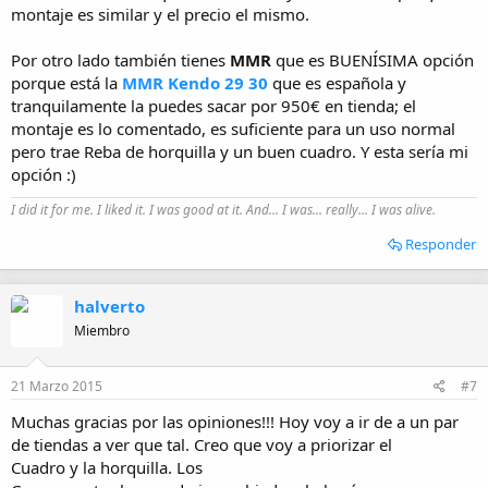
montaje es similar y el precio el mismo.
Por otro lado también tienes
MMR
que es BUENÍSIMA opción
porque está la
MMR Kendo 29 30
que es española y
tranquilamente la puedes sacar por 950€ en tienda; el
montaje es lo comentado, es suficiente para un uso normal
pero trae Reba de horquilla y un buen cuadro. Y esta sería mi
opción :)
I did it for me. I liked it. I was good at it. And... I was... really... I was alive.
Responder
halverto
Miembro
21 Marzo 2015
#7
Muchas gracias por las opiniones!!! Hoy voy a ir de a un par
de tiendas a ver que tal. Creo que voy a priorizar el
Cuadro y la horquilla. Los