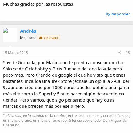
componentes porque cuadros casi todos van a a estar a la par.
Muchas gracias por las respuestas
Responder
Andrés
Miembro
Veterano
15 Marzo 2015
#5
Soy de Granada, por Málaga no te puedo aconsejar mucho.
Sólo se de Ciclohobby y Bicis Buendía de toda la vida pero
poco más. Pero tirando de google si que he visto que tienes
bastantes, incluída una Trek Store (échale un ojo a la X-Caliber
9, aunque creo que por 1000 euros puedes optar a una gama
más alta como la Superfly 5 si te hacen algún descuento en
tienda). Pero vamos, que sigo pensando que hay otras
marcas que ofrecen más por ese dinero.
Y allí arriba, en la soledad
de la
cumbre
, entre los enhiestos y duros peñascos,
un silencio divino, un silencio recreador. Silencio sobre todo (Don Miguel de
Unamuno)