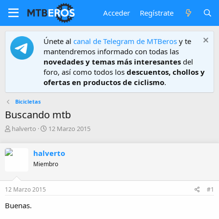
Acceder
Regístrate
Únete al
canal de Telegram de MTBeros
y te
mantendremos informado con todas las
novedades y temas más interesantes
del
foro, así como todos los
descuentos, chollos y
ofertas en productos de ciclismo
.
Bicicletas
Buscando mtb
A
F
halverto
12 Marzo 2015
u
e
t
c
halverto
o
h
r
a
Miembro
d
e
12 Marzo 2015
#1
i
n
Buenas.
i
c