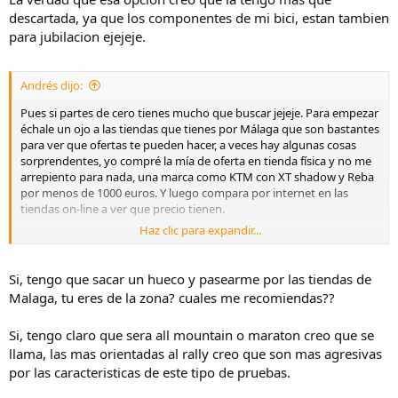
descartada, ya que los componentes de mi bici, estan tambien
para jubilacion ejejeje.
Andrés dijo:
Pues si partes de cero tienes mucho que buscar jejeje. Para empezar
échale un ojo a las tiendas que tienes por Málaga que son bastantes
para ver que ofertas te pueden hacer, a veces hay algunas cosas
sorprendentes, yo compré la mía de oferta en tienda física y no me
arrepiento para nada, una marca como KTM con XT shadow y Reba
por menos de 1000 euros. Y luego compara por internet en las
tiendas on-line a ver que precio tienen.
Haz clic para expandir...
Yo personalmente creo que las marcas españolas como Conor, MMR
u Orbea están ofreciendo muy buenas bicis en componentes si se
mira la relación calidad/precio. Luego hay otras marcas que se están
Si, tengo que sacar un hueco y pasearme por las tiendas de
poniendo mucho las pilas como CUBE. También la gente compra
Malaga, tu eres de la zona? cuales me recomiendas??
bastante la marca Merida y Trek.
Si, tengo claro que sera all mountain o maraton creo que se
Pero vamos, hoy día cualquier marca te puede ofrecer muy buenas
llama, las mas orientadas al rally creo que son mas agresivas
bicis, es cuestión de que te orientes en que gama te vas a mover
por 1000 euros que va a ser en aluminio y bicis "all mountain" (a no
por las caracteristicas de este tipo de pruebas.
ser que quieras una más orientada al rally), y comparar