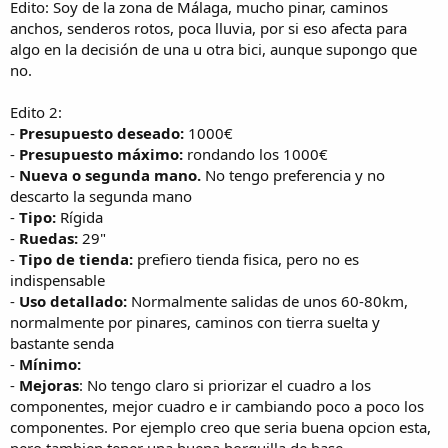
Edito: Soy de la zona de Málaga, mucho pinar, caminos
anchos, senderos rotos, poca lluvia, por si eso afecta para
algo en la decisión de una u otra bici, aunque supongo que
no.
Edito 2:
-
Presupuesto deseado:
1000€
-
Presupuesto máximo:
rondando los 1000€
-
Nueva o segunda mano.
No tengo preferencia y no
descarto la segunda mano
-
Tipo:
Rígida
-
Ruedas:
29"
-
Tipo de tienda:
prefiero tienda fisica, pero no es
indispensable
-
Uso detallado:
Normalmente salidas de unos 60-80km,
normalmente por pinares, caminos con tierra suelta y
bastante senda
-
Mínimo:
-
Mejoras
: No tengo claro si priorizar el cuadro a los
componentes, mejor cuadro e ir cambiando poco a poco los
componentes. Por ejemplo creo que seria buena opcion esta,
pero tambien tener una buena horquilla de base.