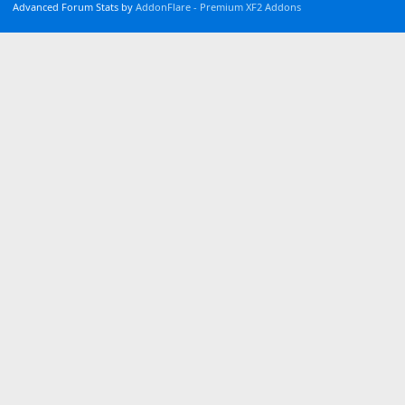
Advanced Forum Stats by
AddonFlare - Premium XF2 Addons