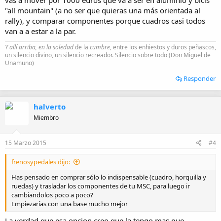
"all mountain" (a no ser que quieras una más orientada al
rally), y comparar componentes porque cuadros casi todos
van a a estar a la par.
Y allí arriba, en la soledad
de la
cumbre
, entre los enhiestos y duros peñascos,
un silencio divino, un silencio recreador. Silencio sobre todo (Don Miguel de
Unamuno)
Responder
halverto
Miembro
15 Marzo 2015
#4
frenosypedales dijo:
Has pensado en comprar sólo lo indispensable (cuadro, horquilla y
ruedas) y trasladar los componentes de tu MSC, para luego ir
cambiandolos poco a poco?
Empiezarías con una base mucho mejor
La verdad que esa opcion creo que la tengo mas que