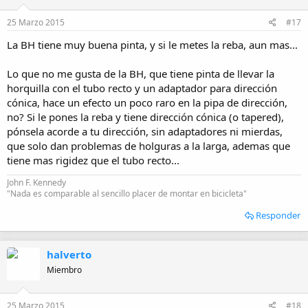
25 Marzo 2015
#17
La BH tiene muy buena pinta, y si le metes la reba, aun mas...
Lo que no me gusta de la BH, que tiene pinta de llevar la
horquilla con el tubo recto y un adaptador para dirección
cónica, hace un efecto un poco raro en la pipa de dirección,
no? Si le pones la reba y tiene dirección cónica (o tapered),
pónsela acorde a tu dirección, sin adaptadores ni mierdas,
que solo dan problemas de holguras a la larga, ademas que
tiene mas rigidez que el tubo recto...
John F. Kennedy
"Nada es comparable al sencillo placer de montar en bicicleta"
Responder
halverto
Miembro
25 Marzo 2015
#18