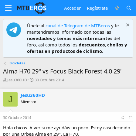
Acceder
Regístrate
Únete al
canal de Telegram de MTBeros
y te
mantendremos informado con todas las
novedades y temas más interesantes
del
foro, así como todos los
descuentos, chollos y
ofertas en productos de ciclismo
.
Bicicletas
Alma H70 29" vs Focus Black Forest 4.0 29"
A
F
Jesu360HD
30 Octubre 2014
u
e
t
c
Jesu360HD
o
h
J
r
a
Miembro
d
e
30 Octubre 2014
#1
i
n
Hola chicos. A ver si me ayudáis un poco. Estoy casi decidido
i
por una Orbea Alma en 29". La H70.
c