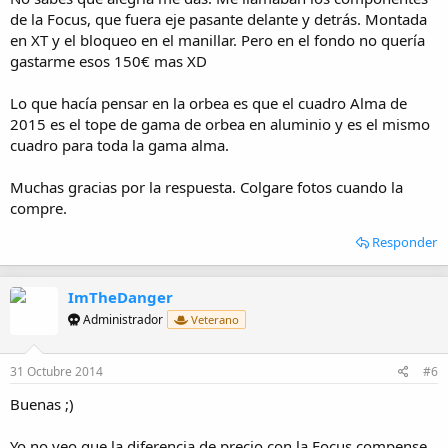
pueda llevar.
de la Focus, que fuera eje pasante delante y detrás. Montada
en XT y el bloqueo en el manillar. Pero en el fondo no quería
Un daludo
gastarme esos 150€ mas XD
Lo que hacía pensar en la orbea es que el cuadro Alma de
2015 es el tope de gama de orbea en aluminio y es el mismo
cuadro para toda la gama alma.
Muchas gracias por la respuesta. Colgare fotos cuando la
compre.
Responder
ImTheDanger
Administrador
Veterano
31 Octubre 2014
#6
Buenas ;)
Yo no veo que la diferencia de precio con la Focus compense,