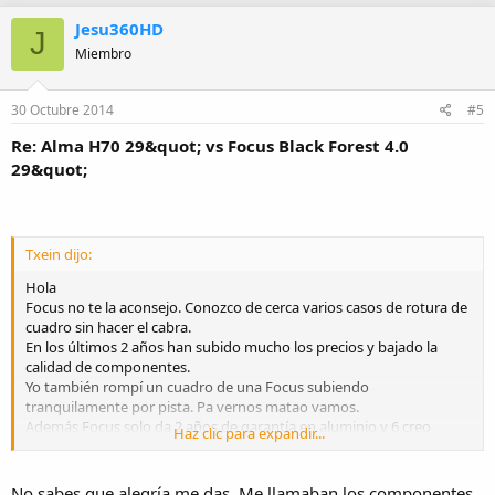
Jesu360HD
J
Miembro
30 Octubre 2014
#5
Re: Alma H70 29&quot; vs Focus Black Forest 4.0
29&quot;
Txein dijo:
Hola
Focus no te la aconsejo. Conozco de cerca varios casos de rotura de
cuadro sin hacer el cabra.
En los últimos 2 años han subido mucho los precios y bajado la
calidad de componentes.
Yo también rompí un cuadro de una Focus subiendo
tranquilamente por pista. Pa vernos matao vamos.
Además Focus solo da 2 años de garantía en aluminio y 6 creo
Haz clic para expandir...
recordar en carbono.
Vamos que me quedaba con la Orbea a ojos cerrados.
Un buen cuadro vale más que cualquier componente mejor que
No sabes que alegría me das. Me llamaban los componentes