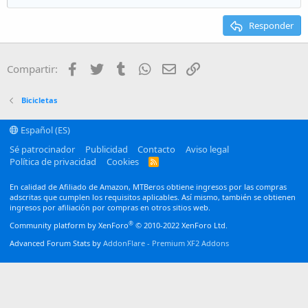
Heading 2
15
Georgia
Justify text
Responder
Heading 3
18
Tahoma
22
Times New Roman
Facebook
Twitter
Tumblr
WhatsApp
Email
Enlace
Compartir:
26
Trebuchet MS
Verdana
Bicicletas
Español (ES)
Sé patrocinador
Publicidad
Contacto
Aviso legal
Política de privacidad
Cookies
R
S
S
En calidad de Afiliado de Amazon, MTBeros obtiene ingresos por las compras
adscritas que cumplen los requisitos aplicables. Así mismo, también se obtienen
ingresos por afiliación por compras en otros sitios web.
®
Community platform by XenForo
© 2010-2022 XenForo Ltd.
Advanced Forum Stats by
AddonFlare - Premium XF2 Addons