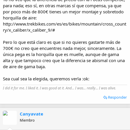
para nada; eso sí, en otras marcas sí que compensa, ya que
por poco más de 800€ tienes un mejor montaje y sobretodo
horquilla de aire:
http://www.trekbikes.com/es/es/bikes/mountain/cross_count
ry/x_caliber/x_caliber_9/#
Pero lo que está claro es que si no quieres gastarte más de
700€ no creo que encuentres nada mejor, sinceramente. La
única pega es la horquilla que es muelle, aunque de gama
alta y que tampoco creo que la diferencia se abismal con una
de aire de gama baja.
Sea cual sea la elegida, queremos verla :ok:
I did it for me. I liked it. I was good at it. And... I was... really... I was alive.
Responder
Canyavate
Miembro