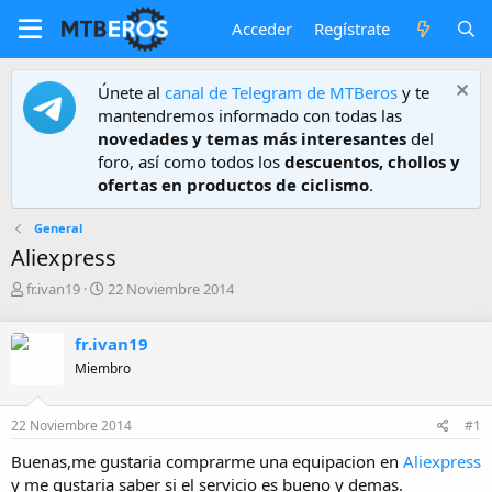
Acceder
Regístrate
Únete al
canal de Telegram de MTBeros
y te
mantendremos informado con todas las
novedades y temas más interesantes
del
foro, así como todos los
descuentos, chollos y
ofertas en productos de ciclismo
.
General
Aliexpress
A
F
fr.ivan19
22 Noviembre 2014
u
e
t
c
fr.ivan19
o
h
r
a
Miembro
d
e
22 Noviembre 2014
#1
i
n
Buenas,me gustaria comprarme una equipacion en
Aliexpress
i
y me gustaria saber si el servicio es bueno y demas.
c