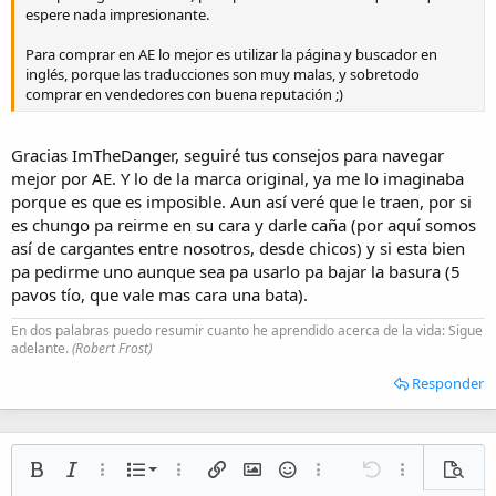
espere nada impresionante.
Para comprar en AE lo mejor es utilizar la página y buscador en
inglés, porque las traducciones son muy malas, y sobretodo
comprar en vendedores con buena reputación ;)
Gracias ImTheDanger, seguiré tus consejos para navegar
mejor por AE. Y lo de la marca original, ya me lo imaginaba
porque es que es imposible. Aun así veré que le traen, por si
es chungo pa reirme en su cara y darle caña (por aquí somos
así de cargantes entre nosotros, desde chicos) y si esta bien
pa pedirme uno aunque sea pa usarlo pa bajar la basura (5
pavos tío, que vale mas cara una bata).
En dos palabras puedo resumir cuanto he aprendido acerca de la vida: Sigue
adelante.
(Robert Frost)
Responder
Lista numerada
Negrita
Cursiva
Más opciones…
Lista
Más opciones…
Insertar enlace
Insertar imagen
Emoticonos
Más opciones…
Deshacer
Más opciones
Vista p