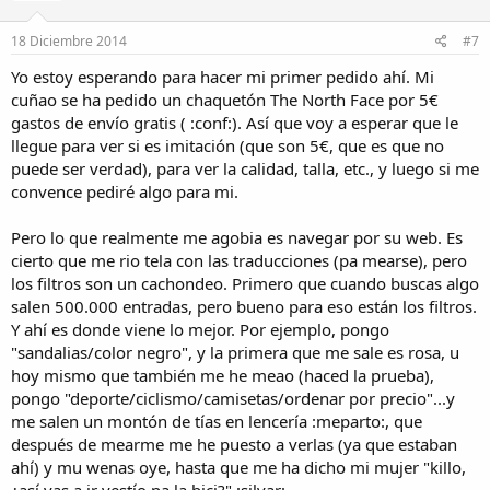
18 Diciembre 2014
#7
Yo estoy esperando para hacer mi primer pedido ahí. Mi
cuñao se ha pedido un chaquetón The North Face por 5€
gastos de envío gratis ( :conf:). Así que voy a esperar que le
llegue para ver si es imitación (que son 5€, que es que no
puede ser verdad), para ver la calidad, talla, etc., y luego si me
convence pediré algo para mi.
Pero lo que realmente me agobia es navegar por su web. Es
cierto que me rio tela con las traducciones (pa mearse), pero
los filtros son un cachondeo. Primero que cuando buscas algo
salen 500.000 entradas, pero bueno para eso están los filtros.
Y ahí es donde viene lo mejor. Por ejemplo, pongo
"sandalias/color negro", y la primera que me sale es rosa, u
hoy mismo que también me he meao (haced la prueba),
pongo "deporte/ciclismo/camisetas/ordenar por precio"...y
me salen un montón de tías en lencería :meparto:, que
después de mearme me he puesto a verlas (ya que estaban
ahí) y mu wenas oye, hasta que me ha dicho mi mujer "killo,
¿así vas a ir vestío pa la bici?" :silvar: