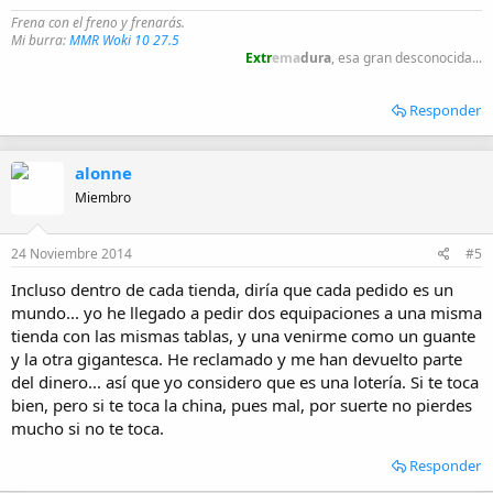
Frena con el freno y frenarás.
Mi burra:
MMR Woki 10 27.5
Extr
ema
dura
, esa gran desconocida...
Responder
alonne
Miembro
24 Noviembre 2014
#5
Incluso dentro de cada tienda, diría que cada pedido es un
mundo... yo he llegado a pedir dos equipaciones a una misma
tienda con las mismas tablas, y una venirme como un guante
y la otra gigantesca. He reclamado y me han devuelto parte
del dinero... así que yo considero que es una lotería. Si te toca
bien, pero si te toca la china, pues mal, por suerte no pierdes
mucho si no te toca.
Responder