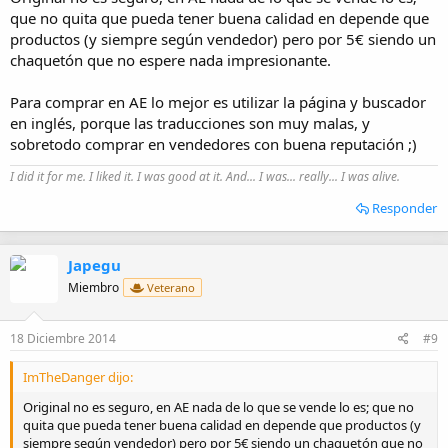
lo mejor. Por ejemplo, pongo "sandalias/color negro", y la primera
que no quita que pueda tener buena calidad en depende que
que me sale es rosa, u hoy mismo que también me he meao (haced
productos (y siempre según vendedor) pero por 5€ siendo un
la prueba), pongo "deporte/ciclismo/camisetas/ordenar por
chaquetón que no espere nada impresionante.
precio"...y me salen un montón de tías en lencería :meparto:, que
después de mearme me he puesto a verlas (ya que estaban ahí) y
Para comprar en AE lo mejor es utilizar la página y buscador
mu wenas oye, hasta que me ha dicho mi mujer "killo, ¿así vas a ir
vestío pa la bici?" :silvar:
en inglés, porque las traducciones son muy malas, y
sobretodo comprar en vendedores con buena reputación ;)
I did it for me. I liked it. I was good at it. And... I was... really... I was alive.
Responder
Japegu
Miembro
Veterano
18 Diciembre 2014
#9
ImTheDanger dijo:
Original no es seguro, en AE nada de lo que se vende lo es; que no
quita que pueda tener buena calidad en depende que productos (y
siempre según vendedor) pero por 5€ siendo un chaquetón que no