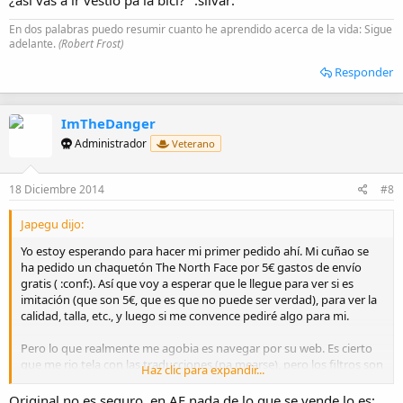
En dos palabras puedo resumir cuanto he aprendido acerca de la vida: Sigue
adelante.
(Robert Frost)
Responder
ImTheDanger
Administrador
Veterano
18 Diciembre 2014
#8
Japegu dijo:
Yo estoy esperando para hacer mi primer pedido ahí. Mi cuñao se
ha pedido un chaquetón The North Face por 5€ gastos de envío
gratis ( :conf:). Así que voy a esperar que le llegue para ver si es
imitación (que son 5€, que es que no puede ser verdad), para ver la
calidad, talla, etc., y luego si me convence pediré algo para mi.
Pero lo que realmente me agobia es navegar por su web. Es cierto
que me rio tela con las traducciones (pa mearse), pero los filtros son
Haz clic para expandir...
un cachondeo. Primero que cuando buscas algo salen 500.000
entradas, pero bueno para eso están los filtros. Y ahí es donde viene
Original no es seguro, en AE nada de lo que se vende lo es;