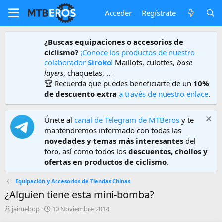
Acceder
Regístrate
¿Buscas equipaciones o accesorios de
ciclismo?
¡Conoce los productos de nuestro
colaborador
Siroko
!
Maillots, culottes,
base
layers
, chaquetas, ...
🏆 Recuerda que puedes beneficiarte de un
10%
de descuento extra
a través de nuestro enlace
.
Únete al
canal de Telegram de MTBeros
y te
mantendremos informado con todas las
novedades y temas más interesantes
del
foro, así como todos los
descuentos, chollos y
ofertas en productos de ciclismo
.
Equipación y Accesorios de Tiendas Chinas
¿Alguien tiene esta mini-bomba?
A
F
jaimebop
10 Noviembre 2014
u
e