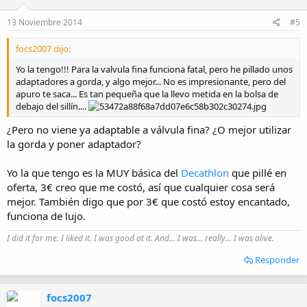
13 Noviembre 2014
#5
focs2007 dijo:
Yo la tengo!!! Para la valvula fina funciona fatal, pero he pillado unos
adaptadores a gorda, y algo mejor... No es impresionante, pero del
apuro te saca... Es tan pequeña que la llevo metida en la bolsa de
debajo del sillín....
¿Pero no viene ya adaptable a válvula fina? ¿O mejor utilizar
la gorda y poner adaptador?
Yo la que tengo es la MUY básica del
Decathlon
que pillé en
oferta, 3€ creo que me costó, así que cualquier cosa será
mejor. También digo que por 3€ que costó estoy encantado,
funciona de lujo.
I did it for me. I liked it. I was good at it. And... I was... really... I was alive.
Responder
focs2007