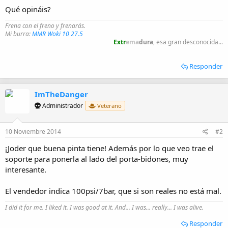
Qué opináis?
Frena con el freno y frenarás.
Mi burra:
MMR Woki 10 27.5
Extr
ema
dura
, esa gran desconocida...
Responder
ImTheDanger
Administrador
Veterano
10 Noviembre 2014
#2
¡Joder que buena pinta tiene! Además por lo que veo trae el
soporte para ponerla al lado del porta-bidones, muy
interesante.
El vendedor indica 100psi/7bar, que si son reales no está mal.
I did it for me. I liked it. I was good at it. And... I was... really... I was alive.
Responder