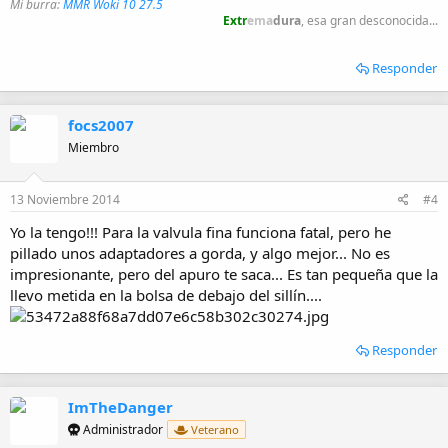
Mi burra:
MMR Woki 10 27.5
Extr
ema
dura
, esa gran desconocida...
Responder
focs2007
Miembro
13 Noviembre 2014
#4
Yo la tengo!!! Para la valvula fina funciona fatal, pero he
pillado unos adaptadores a gorda, y algo mejor... No es
impresionante, pero del apuro te saca... Es tan pequeña que la
llevo metida en la bolsa de debajo del sillín....
Responder
ImTheDanger
Administrador
Veterano