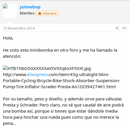
t
c
jaimebop
o
h
r
a
Miembro
Veterano
d
e
10 Noviembre 2014
#1
i
n
Hola,
i
c
i
He visto esta minibomba en otro foro y me ha llamado la
o
atención:
http://www.
Aliexpress
.com/item/45g-ultralight-Mini-
Portable-Cycling-Bicycle-Bike-Shock-Absorber-Suspension-
Pump-Tire-Inflator-Scrader-Presta-Air/2039427461.html
Por su tamaño, peso y diseño, y además sirve para válvulas
Presta y Schrader. Pero claro, no sé que caudal de aire podrá
una bomba así, porque si tienes que estar dándole media
hora para hinchar una rueda pues como que no merece la
pena...