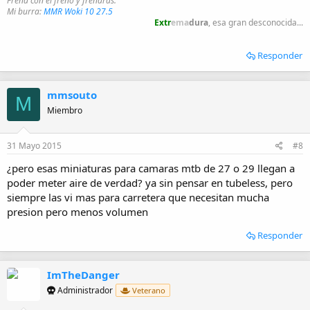
Frena con el freno y frenarás.
Mi burra:
MMR Woki 10 27.5
Extr
ema
dura
, esa gran desconocida...
Responder
mmsouto
M
Miembro
31 Mayo 2015
#8
¿pero esas miniaturas para camaras mtb de 27 o 29 llegan a
poder meter aire de verdad? ya sin pensar en tubeless, pero
siempre las vi mas para carretera que necesitan mucha
presion pero menos volumen
Responder
ImTheDanger
Administrador
Veterano