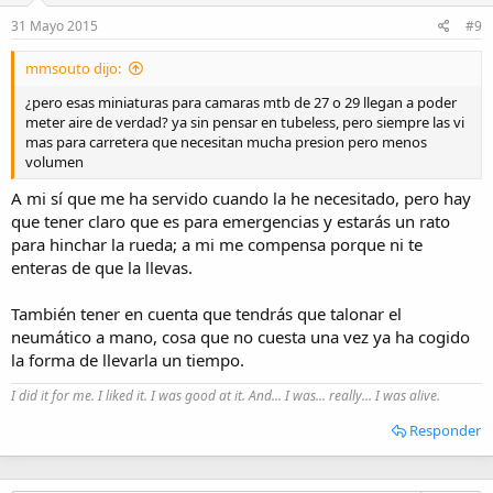
31 Mayo 2015
#9
mmsouto dijo:
¿pero esas miniaturas para camaras mtb de 27 o 29 llegan a poder
meter aire de verdad? ya sin pensar en tubeless, pero siempre las vi
mas para carretera que necesitan mucha presion pero menos
volumen
A mi sí que me ha servido cuando la he necesitado, pero hay
que tener claro que es para emergencias y estarás un rato
para hinchar la rueda; a mi me compensa porque ni te
enteras de que la llevas.
También tener en cuenta que tendrás que talonar el
neumático a mano, cosa que no cuesta una vez ya ha cogido
la forma de llevarla un tiempo.
I did it for me. I liked it. I was good at it. And... I was... really... I was alive.
Responder