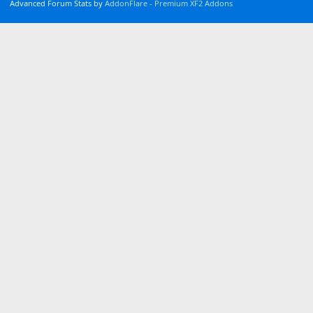
Advanced Forum Stats by
AddonFlare - Premium XF2 Addons