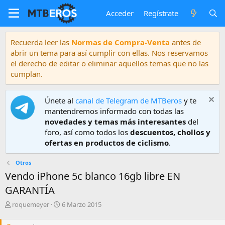
Acceder
Regístrate
Recuerda leer las
Normas de Compra-Venta
antes de
abrir un tema para así cumplir con ellas. Nos reservamos
el derecho de editar o eliminar aquellos temas que no las
cumplan.
Únete al
canal de Telegram de MTBeros
y te
mantendremos informado con todas las
novedades y temas más interesantes
del
foro, así como todos los
descuentos, chollos y
ofertas en productos de ciclismo
.
Otros
Vendo iPhone 5c blanco 16gb libre EN
GARANTÍA
A
F
roquemeyer
6 Marzo 2015
u
e
t
c