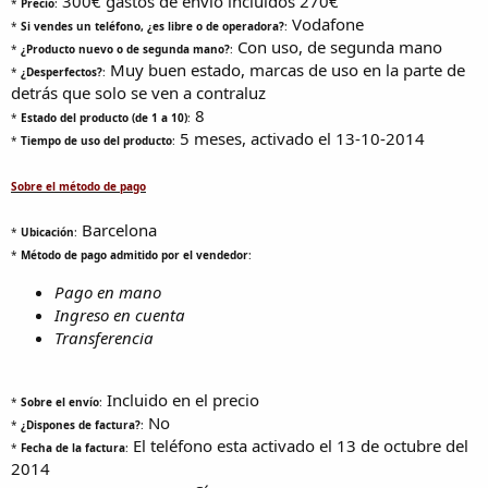
300€ gastos de envío incluidos 270€
*
Precio
:
Vodafone
*
Si vendes un teléfono, ¿es libre o de operadora?
:
Con uso, de segunda mano
*
¿Producto nuevo o de segunda mano?
:
Muy buen estado, marcas de uso en la parte de
*
¿Desperfectos?
:
detrás que solo se ven a contraluz
8
*
Estado del producto (de 1 a 10)
:
5 meses, activado el 13-10-2014
*
Tiempo de uso del producto
:
Sobre el método de pago
Barcelona
*
Ubicación
:
*
Método de pago admitido por el vendedor
:
Pago en mano
Ingreso en cuenta
Transferencia
Incluido en el precio
*
Sobre el envío
:
No
*
¿Dispones de factura?
:
El teléfono esta activado el 13 de octubre del
*
Fecha de la factura
:
2014