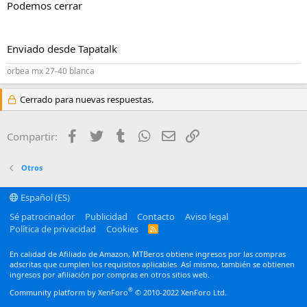
Podemos cerrar
Enviado desde Tapatalk
orbea mx 27-40 blanca
Cerrado para nuevas respuestas.
Facebook
Twitter
Tumblr
WhatsApp
Email
Enlace
Compartir:
Otros
Español (ES)
Sé patrocinador
Publicidad
Contacto
Aviso legal
Política de privacidad
Cookies
R
S
S
En calidad de Afiliado de Amazon, MTBeros obtiene ingresos por las compras
adscritas que cumplen los requisitos aplicables. Así mismo, también se obtienen
ingresos por afiliación por compras en otros sitios web.
®
Community platform by XenForo
© 2010-2022 XenForo Ltd.