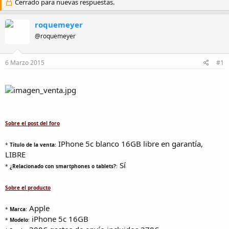
Cerrado para nuevas respuestas.
o
h
r
a
roquemeyer
d
e
@roquemeyer
i
n
i
6 Marzo 2015
#1
c
i
o
Sobre el post del foro
IPhone 5c blanco 16GB libre en garantía,
*
Título de la venta
:
LIBRE
Sí
*
¿Relacionado con smartphones o tablets?
:
Sobre el producto
️Apple
*
Marca
:
iPhone 5c 16GB
*
Modelo
: